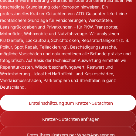
deutliche Wertminderung verursachen oder auf tiefere Schäden wie
beschädigte Grundierung oder Korrosion hinweisen. Ein
professionelles Kratzer-Gutachten von ATD-Gutachter liefert eine
rechtssichere Grundlage für Versicherungen, Werkstätten,
Leasingrückgaben und Privatkunden – für PKW, Transporter,
Motorräder, Wohnmobile und Nutzfahrzeuge. Wir analysieren
Kratzertiefe, Lackaufbau, Schichtdicken, Reparaturfähigkeit (z. B.
Politur, Spot Repair, Teillackierung), Beschädigungsursache,
mögliche Vorschäden und dokumentieren alle Befunde präzise und
fotografisch. Auf Basis der technischen Auswertung ermitteln wir
Reparaturkosten, Wiederbeschaffungswert, Restwert und
Wertminderung – ideal bei Haftpflicht- und Kaskoschäden,
Vandalismusschäden, Parkremplern und Streitfällen in ganz
Deutschland.
Ersteinschätzung zum Kratzer-Gutachten
Kratzer-Gutachten anfragen
Fotos Ihres Kratzers per WhatsApp senden