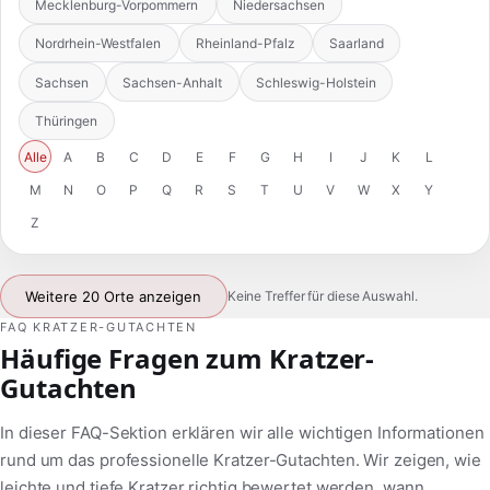
Mecklenburg-Vorpommern
Niedersachsen
Nordrhein-Westfalen
Rheinland-Pfalz
Saarland
Sachsen
Sachsen-Anhalt
Schleswig-Holstein
Thüringen
Alle
A
B
C
D
E
F
G
H
I
J
K
L
M
N
O
P
Q
R
S
T
U
V
W
X
Y
Z
Weitere 20 Orte anzeigen
Keine Treffer für diese Auswahl.
FAQ KRATZER-GUTACHTEN
Häufige Fragen zum Kratzer-
Gutachten
In dieser FAQ-Sektion erklären wir alle wichtigen Informationen
rund um das professionelle Kratzer-Gutachten. Wir zeigen, wie
leichte und tiefe Kratzer richtig bewertet werden, wann