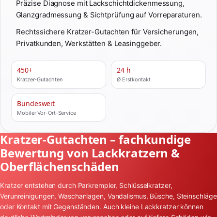
Präzise Diagnose mit Lackschichtdickenmessung,
Glanzgradmessung & Sichtprüfung auf Vorreparaturen.
Rechtssichere Kratzer-Gutachten für Versicherungen,
Privatkunden, Werkstätten & Leasinggeber.
450+
24 h
Kratzer-Gutachten
Ø Erstkontakt
Bundesweit
Mobiler Vor-Ort-Service
Kratzer-Gutachten – fachkundige
Bewertung von Lackkratzern &
Oberflächenschäden
Kratzer entstehen durch Parkrempler, Schlüsselkratzer,
Verunreinigungen, Waschanlagen, Vandalismus, Büsche, Steinschläge
oder Kontakt mit Gegenständen. Auch kleine Lackkratzer können