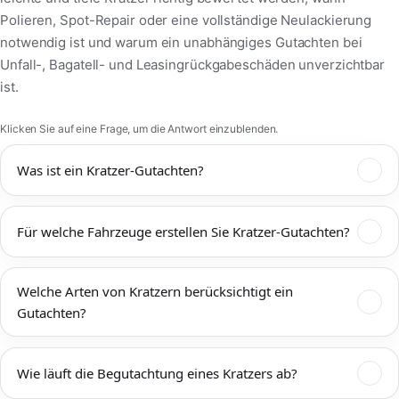
Polieren, Spot-Repair oder eine vollständige Neulackierung
notwendig ist und warum ein unabhängiges Gutachten bei
Unfall-, Bagatell- und Leasingrückgabeschäden unverzichtbar
ist.
Klicken Sie auf eine Frage, um die Antwort einzublenden.
Was ist ein Kratzer-Gutachten?
Ein Kratzer-Gutachten dokumentiert und bewertet
Für welche Fahrzeuge erstellen Sie Kratzer-Gutachten?
Lackbeschädigungen präzise. Wir prüfen, ob der Kratzer nur
im Klarlack liegt oder bis in Basislack oder Grundierung reicht,
welche Reparaturmethode technisch sinnvoll ist und wie hoch
Wir begutachten Pkw, SUV, Transporter, Motorräder, Oldtimer,
Welche Arten von Kratzern berücksichtigt ein
die Reparaturkosten nach aktuellen Kalkulationsstandards
Leasingfahrzeuge und Nutzfahrzeuge. Kratzer treten häufig an
Gutachten?
ausfallen.
Türen, Stoßfängern, Kotflügeln, Seitenteilen oder
Spiegelgehäusen auf – wir ermitteln die technisch beste und
Wir unterscheiden Klarlackkratzer, Basislackkratzer, tiefe
wirtschaftlichste Instandsetzungsmethode.
Wie läuft die Begutachtung eines Kratzers ab?
Riefen, Parkrempler, Schleifspuren, Waschstraßenschäden,