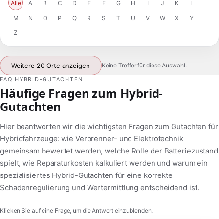
Alle
A
B
C
D
E
F
G
H
I
J
K
L
M
N
O
P
Q
R
S
T
U
V
W
X
Y
Z
Weitere 20 Orte anzeigen
Keine Treffer für diese Auswahl.
FAQ HYBRID-GUTACHTEN
Häufige Fragen zum Hybrid-
Gutachten
Hier beantworten wir die wichtigsten Fragen zum Gutachten für
Hybridfahrzeuge: wie Verbrenner- und Elektrotechnik
gemeinsam bewertet werden, welche Rolle der Batteriezustand
spielt, wie Reparaturkosten kalkuliert werden und warum ein
spezialisiertes Hybrid-Gutachten für eine korrekte
Schadenregulierung und Wertermittlung entscheidend ist.
Klicken Sie auf eine Frage, um die Antwort einzublenden.