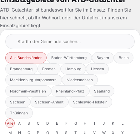
ATD-Gutachter ist bundesweit für Sie im Einsatz. Finden Sie
hier schnell, ob Ihr Wohnort oder der Unfallort in unserem
Einsatzgebiet liegt.
Alle Bundesländer
Baden-Württemberg
Bayern
Berlin
Brandenburg
Bremen
Hamburg
Hessen
Mecklenburg-Vorpommern
Niedersachsen
Nordrhein-Westfalen
Rheinland-Pfalz
Saarland
Sachsen
Sachsen-Anhalt
Schleswig-Holstein
Thüringen
Alle
A
B
C
D
E
F
G
H
I
J
K
L
M
N
O
P
Q
R
S
T
U
V
W
X
Y