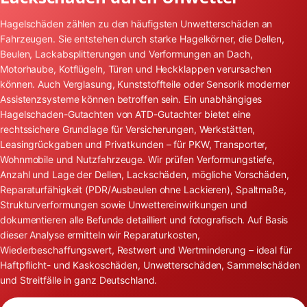
Hagelschäden zählen zu den häufigsten Unwetterschäden an
Fahrzeugen. Sie entstehen durch starke Hagelkörner, die Dellen,
Beulen, Lackabsplitterungen und Verformungen an Dach,
Motorhaube, Kotflügeln, Türen und Heckklappen verursachen
können. Auch Verglasung, Kunststoffteile oder Sensorik moderner
Assistenzsysteme können betroffen sein. Ein unabhängiges
Hagelschaden-Gutachten von ATD-Gutachter bietet eine
rechtssichere Grundlage für Versicherungen, Werkstätten,
Leasingrückgaben und Privatkunden – für PKW, Transporter,
Wohnmobile und Nutzfahrzeuge. Wir prüfen Verformungstiefe,
Anzahl und Lage der Dellen, Lackschäden, mögliche Vorschäden,
Reparaturfähigkeit (PDR/Ausbeulen ohne Lackieren), Spaltmaße,
Strukturverformungen sowie Unwettereinwirkungen und
dokumentieren alle Befunde detailliert und fotografisch. Auf Basis
dieser Analyse ermitteln wir Reparaturkosten,
Wiederbeschaffungswert, Restwert und Wertminderung – ideal für
Haftpflicht- und Kaskoschäden, Unwetterschäden, Sammelschäden
und Streitfälle in ganz Deutschland.