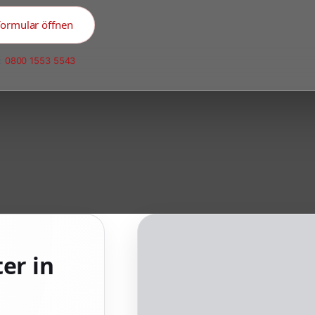
formular öffnen
:
0800 1553 5543
er in