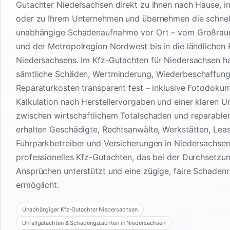
Gutachter Niedersachsen direkt zu Ihnen nach Hause, in
oder zu Ihrem Unternehmen und übernehmen die schnel
unabhängige Schadenaufnahme vor Ort – vom Großra
und der Metropolregion Nordwest bis in die ländlichen
Niedersachsens. Im Kfz-Gutachten für Niedersachsen ha
sämtliche Schäden, Wertminderung, Wiederbeschaffun
Reparaturkosten transparent fest – inklusive Fotodokum
Kalkulation nach Herstellervorgaben und einer klaren U
zwischen wirtschaftlichem Totalschaden und reparabl
erhalten Geschädigte, Rechtsanwälte, Werkstätten, Lea
Fuhrparkbetreiber und Versicherungen in Niedersachsen 
professionelles Kfz-Gutachten, das bei der Durchsetzu
Ansprüchen unterstützt und eine zügige, faire Schadenr
ermöglicht.
Unabhängiger Kfz-Gutachter Niedersachsen
Unfallgutachten & Schadengutachten in Niedersachsen