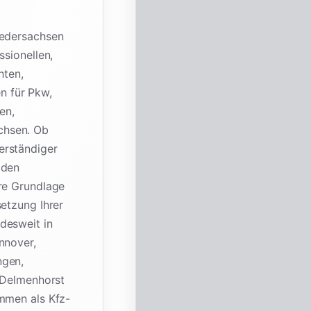
iedersachsen
ssionellen,
hten,
n für Pkw,
en,
chsen. Ob
erständiger
 den
are Grundlage
setzung Ihrer
desweit in
nnover,
ngen,
, Delmenhorst
ommen als Kfz-