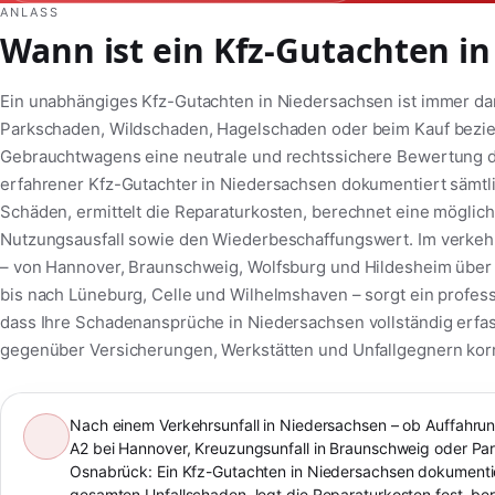
ANLASS
Wann ist ein Kfz-Gutachten in
Ein unabhängiges Kfz-Gutachten in Niedersachsen ist immer dan
Parkschaden, Wildschaden, Hagelschaden oder beim Kauf bezi
Gebrauchtwagens eine neutrale und rechtssichere Bewertung de
erfahrener Kfz-Gutachter in Niedersachsen dokumentiert sämtl
Schäden, ermittelt die Reparaturkosten, berechnet eine mögli
Nutzungsausfall sowie den Wiederbeschaffungswert. Im verke
– von Hannover, Braunschweig, Wolfsburg und Hildesheim über
bis nach Lüneburg, Celle und Wilhelmshaven – sorgt ein profess
dass Ihre Schadenansprüche in Niedersachsen vollständig erfa
gegenüber Versicherungen, Werkstätten und Unfallgegnern korr
Nach einem Verkehrsunfall in Niedersachsen – ob Auffahrunf
A2 bei Hannover, Kreuzungsunfall in Braunschweig oder Pa
Osnabrück: Ein Kfz-Gutachten in Niedersachsen dokumenti
gesamten Unfallschaden, legt die Reparaturkosten fest, be