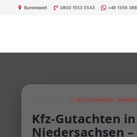
Bundesweit
0800 1553 5543
+49 1556 388
ATD-GUTACHTER
KFZ-GUTACHTEN – BUNDESW
Kfz-Gutachten in
Niedersachsen –