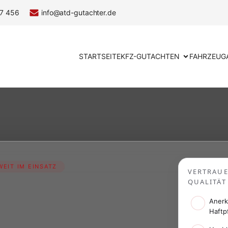
7 456
info@atd-gutachter.de
STARTSEITE
KFZ-GUTACHTEN
FAHRZEUG
EIT IM EINSATZ
VERTRAU
QUALITÄT
Anerk
Haftp