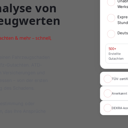
Unabh
nalyse von
Werks
zeugwerten
Expre
Stun
Deuts
chten & mehr – schnell,
500+
Erstellte
meinen Fahrzeugschaden
Gutachten
 Kfz-Gutachten. ATD-
on Versicherungen und
TÜV-zertifi
ressen – von der ersten
ng des Schadens.
Anerkannt 
bestimmung oder
DEKRA-ko
n, das Ihre Ansprüche