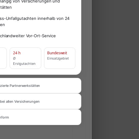
ängig von Versicherungen und
tätten
ss-Unfallgutachten innerhalb von 24
den
chlandweiter Vor-Ort-Service
24 h
Bundesweit
Ø
Einsatzgebiet
Erstgutachten
zierte Partnerwerkstätten
bei allen Versicherungen
nform