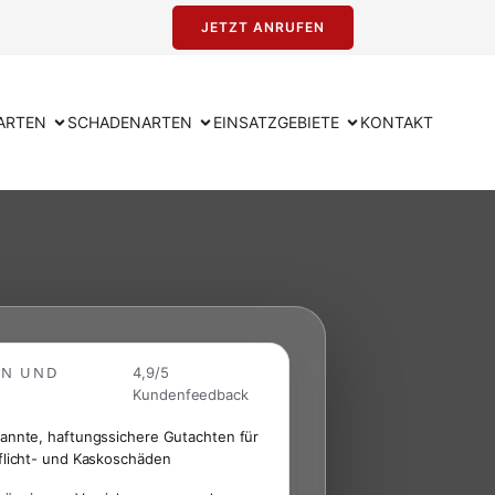
JETZT ANRUFEN
ARTEN
SCHADENARTEN
EINSATZGEBIETE
KONTAKT
EN UND
4,9/5
Kundenfeedback
annte, haftungssichere Gutachten für
flicht- und Kaskoschäden