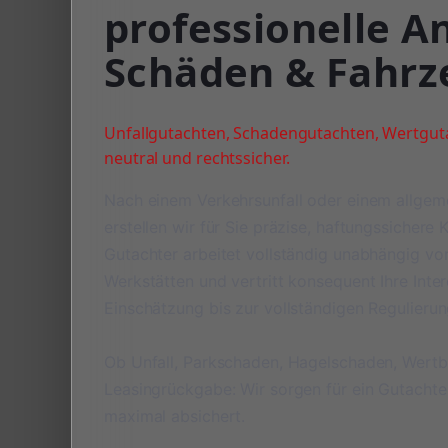
professionelle A
Schäden & Fahr
Unfallgutachten, Schadengutachten, Wertguta
neutral und rechtssicher.
Nach einem Verkehrsunfall oder einem allge
erstellen wir für Sie präzise, haftungssichere
Gutachter arbeitet vollständig unabhängig v
Werkstätten und vertritt konsequent Ihre Inte
Einschätzung bis zur vollständigen Regulieru
Ob Unfall, Parkschaden, Hagelschaden, Wert
Leasingrückgabe: Wir sorgen für ein Gutachte
maximal absichert.