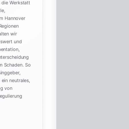
 die Werkstatt
le,
um Hannover
 Regionen
lten wir
gswert und
entation,
nterscheidung
em Schaden. So
singgeber,
ein neutrales,
ng von
egulierung