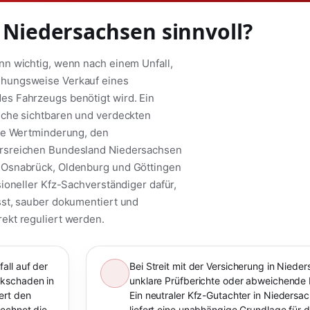
 Niedersachsen sinnvoll?
n wichtig, wenn nach einem Unfall,
ehungsweise Verkauf eines
s Fahrzeugs benötigt wird. Ein
iche sichtbaren und verdeckten
che Wertminderung, den
hrsreichen Bundesland Niedersachsen
 Osnabrück, Oldenburg und Göttingen
ioneller Kfz-Sachverständiger dafür,
sst, sauber dokumentiert und
ekt reguliert werden.
all auf der
Bei Streit mit der Versicherung in Nied
rkschaden in
unklare Prüfberichte oder abweichende 
ert den
Ein neutraler Kfz-Gutachter in Niedersa
rechnet die
liefert eine unabhängige Grundlage für d