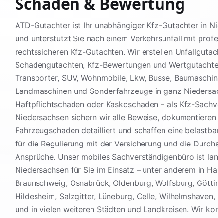
Schaden & Bewertung
ATD-Gutachter ist Ihr unabhängiger Kfz-Gutachter in N
und unterstützt Sie nach einem Verkehrsunfall mit profe
rechtssicheren Kfz-Gutachten. Wir erstellen Unfallgutac
Schadengutachten, Kfz-Bewertungen und Wertgutachte
Transporter, SUV, Wohnmobile, Lkw, Busse, Baumaschin
Landmaschinen und Sonderfahrzeuge in ganz Niedersa
Haftpflichtschaden oder Kaskoschaden – als Kfz-Sachv
Niedersachsen sichern wir alle Beweise, dokumentieren
Fahrzeugschaden detailliert und schaffen eine belastb
für die Regulierung mit der Versicherung und die Durch
Ansprüche. Unser mobiles Sachverständigenbüro ist lan
Niedersachsen für Sie im Einsatz – unter anderem in Ha
Braunschweig, Osnabrück, Oldenburg, Wolfsburg, Götti
Hildesheim, Salzgitter, Lüneburg, Celle, Wilhelmshaven
und in vielen weiteren Städten und Landkreisen. Wir k