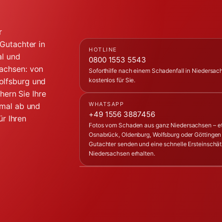
r
Gutachter in
HOTLINE
al und
0800 1553 5543
achsen: von
Soforthilfe nach einem Schadenfall in Niedersach
olfsburg und
kostenlos für Sie.
hern Sie Ihre
WHATSAPP
imal ab und
+49 1556 3887456
ür Ihren
Fotos vom Schaden aus ganz Niedersachsen – e
Osnabrück, Oldenburg, Wolfsburg oder Göttinge
Gutachter senden und eine schnelle Ersteinschät
Niedersachsen erhalten.