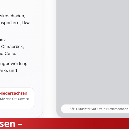
Kaskoschaden,
nsportern, Lkw
anz
, Osnabrück,
d Celle.
zeugbewertung
arks und
Niedersachsen
 Kfz-Vor-Ort-Service
Kfz-Gutachter Vor-Ort in Niedersachsen
sen –