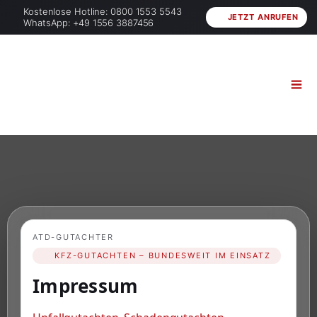
Kostenlose Hotline: 0800 1553 5543
JETZT ANRUFEN
WhatsApp: +49 1556 3887456
ATD-GUTACHTER
KFZ-GUTACHTEN – BUNDESWEIT IM EINSATZ
Impressum