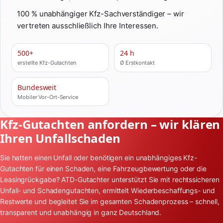
100 % unabhängiger Kfz-Sachverständiger – wir
vertreten ausschließlich Ihre Interessen.
500+
24 h
erstellte Kfz-Gutachten
Ø Erstkontakt
Bundesweit
Mobiler Vor-Ort-Service
Kfz-Gutachten anfordern – wir klären
Ihren Unfallschaden
Sie hatten einen Unfall oder benötigen ein unabhängiges Kfz-
Gutachten für einen Schaden, eine Fahrzeugbewertung oder die
Leasingrückgabe? ATD-Gutachter unterstützt Sie mit rechtssicheren
Unfall- und Schadengutachten, ermittelt Wiederbeschaffungs- und
Restwerte und begleitet Sie im gesamten Schadenprozess – schnell,
transparent und unabhängig in ganz Deutschland.