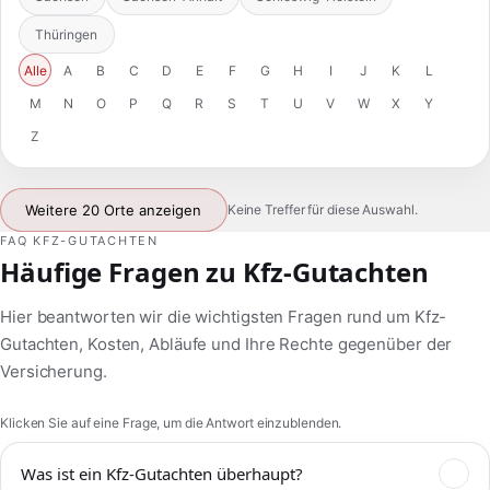
Thüringen
Alle
A
B
C
D
E
F
G
H
I
J
K
L
M
N
O
P
Q
R
S
T
U
V
W
X
Y
Z
Weitere 20 Orte anzeigen
Keine Treffer für diese Auswahl.
FAQ KFZ-GUTACHTEN
Häufige Fragen zu Kfz-Gutachten
Hier beantworten wir die wichtigsten Fragen rund um Kfz-
Gutachten, Kosten, Abläufe und Ihre Rechte gegenüber der
Versicherung.
Klicken Sie auf eine Frage, um die Antwort einzublenden.
Was ist ein Kfz-Gutachten überhaupt?