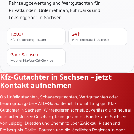
Fahrzeugbewertung und Wertgutachten für
Privatkunden, Unternehmen, Fuhrparks und
Leasinggeber in Sachsen.
1.500+
24 h
Kfz-Gutachten pro Jahr
Ø Erstkontakt in Sachsen
Ganz Sachsen
Mobiler Kfz-Vor-Ort-Service
Kfz-Gutachter in Sachsen – jetzt
Kontakt aufnehmen
Ob Unfallgutachten, Schadengutachten, Wertgutachten oder
Leasingrückgabe – ATD-Gutachter ist Ihr unabhängiger Kfz-
Gutachter in Sachsen. Wir reagieren schnell, zuverlässig und neutral
und unterstützen Geschädigte im gesamten Bundesland Sachsen:
von Leipzig, Dresden und Chemnitz über Zwickau, Plauen und
Freiberg bis Görlitz, Bautzen und die ländlichen Regionen in ganz