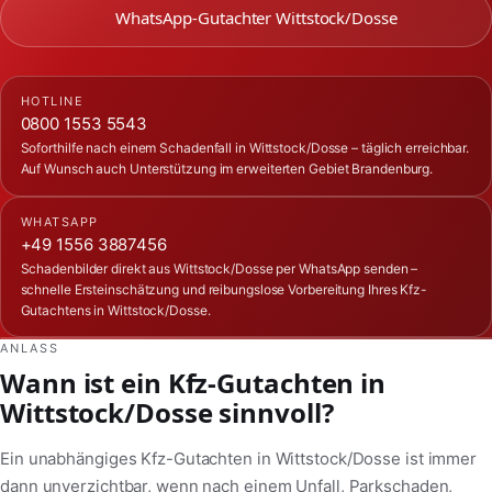
WhatsApp-Gutachter Wittstock/Dosse
HOTLINE
0800 1553 5543
Soforthilfe nach einem Schadenfall in Wittstock/Dosse – täglich erreichbar.
Auf Wunsch auch Unterstützung im erweiterten Gebiet Brandenburg.
WHATSAPP
+49 1556 3887456
Schadenbilder direkt aus Wittstock/Dosse per WhatsApp senden –
schnelle Ersteinschätzung und reibungslose Vorbereitung Ihres Kfz-
Gutachtens in Wittstock/Dosse.
ANLASS
Wann ist ein Kfz-Gutachten in
Wittstock/Dosse sinnvoll?
Ein unabhängiges Kfz-Gutachten in Wittstock/Dosse ist immer
dann unverzichtbar, wenn nach einem Unfall, Parkschaden,