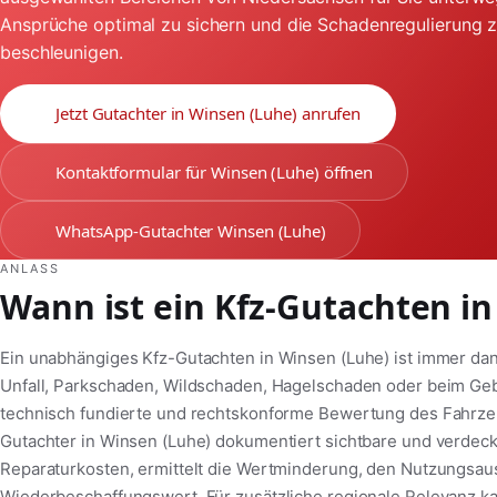
Ansprüche optimal zu sichern und die Schadenregulierung 
beschleunigen.
Jetzt Gutachter in Winsen (Luhe) anrufen
Kontaktformular für Winsen (Luhe) öffnen
WhatsApp-Gutachter Winsen (Luhe)
ANLASS
Wann ist ein Kfz-Gutachten in
Ein unabhängiges Kfz-Gutachten in Winsen (Luhe) ist immer da
Unfall, Parkschaden, Wildschaden, Hagelschaden oder beim Ge
technisch fundierte und rechtskonforme Bewertung des Fahrzeug
Gutachter in Winsen (Luhe) dokumentiert sichtbare und verdec
Reparaturkosten, ermittelt die Wertminderung, den Nutzungsaus
Wiederbeschaffungswert. Für zusätzliche regionale Relevanz k