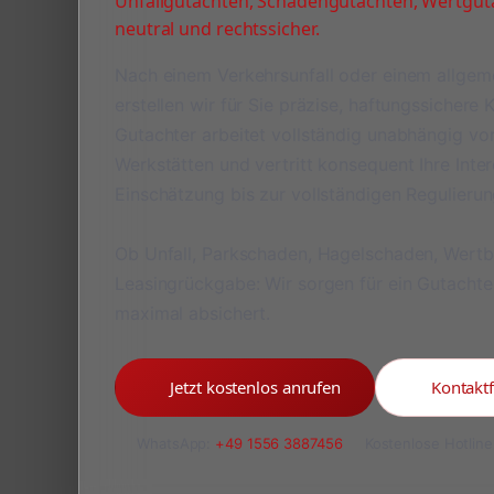
Unfallgutachten, Schadengutachten, Wertguta
neutral und rechtssicher.
Nach einem Verkehrsunfall oder einem allge
erstellen wir für Sie präzise, haftungssichere
Gutachter arbeitet vollständig unabhängig v
Werkstätten und vertritt konsequent Ihre Inte
Einschätzung bis zur vollständigen Regulieru
Ob Unfall, Parkschaden, Hagelschaden, Wert
Leasingrückgabe: Wir sorgen für ein Gutachte
maximal absichert.
Jetzt kostenlos anrufen
Kontakt
WhatsApp:
+49 1556 3887456
Kostenlose Hotline