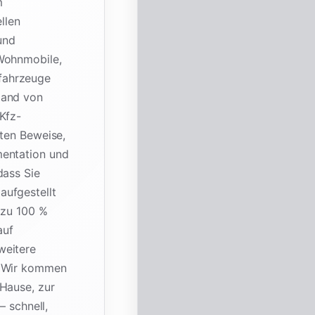
m
llen
und
 Wohnmobile,
fahrzeuge
land von
Kfz-
nten Beweise,
mentation und
dass Sie
aufgestellt
 zu 100 %
auf
weitere
. Wir kommen
 Hause, zur
– schnell,