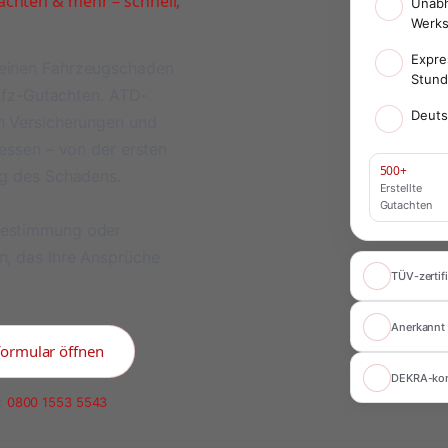
chten & mehr – schnell,
Unabh
Werks
Expre
meinen Fahrzeugschaden
Stun
 Kfz-Gutachten. ATD-
Deuts
on Versicherungen und
ressen – von der ersten
500+
ng des Schadens.
Erstellte
Gutachten
bestimmung oder
n, das Ihre Ansprüche
TÜV-zertifi
Anerkannt 
formular öffnen
DEKRA-ko
:
0800 1553 5543