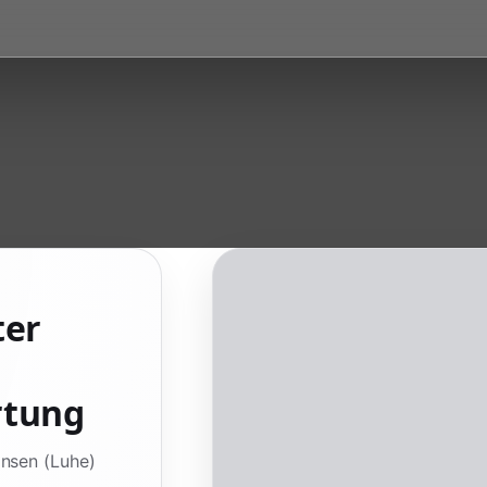
ter
rtung
insen (Luhe)