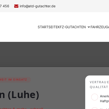
7 456
info@atd-gutachter.de
STARTSEITE
KFZ-GUTACHTEN
FAHRZEUG
EIT IM EINSATZ
VERTRAU
QUALITÄT
n (Luhe)
Anerk
Haftp