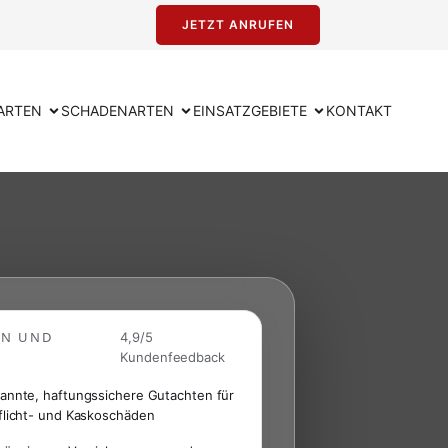
JETZT ANRUFEN
ARTEN
SCHADENARTEN
EINSATZGEBIETE
KONTAKT
EN UND
4,9/5
Kundenfeedback
annte, haftungssichere Gutachten für
flicht- und Kaskoschäden