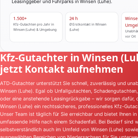
Leasinggeber und Fuhrparks in Winsen (Luhe).
1.500+
24 h
Winse
Kfz-Gutachten pro Jahr in
Ø Erstkontakt in Winsen
Umge
Winsen (Luhe) & Umgebung
(Luhe)
Unabhän
vor Ort
Kfz-Gutachter in Winsen (Lu
jetzt Kontakt aufnehmen
ATD-Gutachter unterstützt Sie schnell, zuverlässig und unab
Winsen (Luhe). Egal ob Unfallgutachten, Schadengutachten
oder eine anstehende Leasingrückgabe – wir sorgen dafür, d
Winsen (Luhe) ein rechtssicheres, professionelles Kfz-Gutac
Unser Team ist täglich für Sie erreichbar und bietet Ihnen i
umfassende Hilfe nach einem Schadenfall. Bei Bedarf sind w
selbstverständlich auch im Umfeld von Winsen (Luhe) sowie
ausgewählten Bereichen von Niedersachsen für Sie unterwe