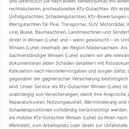
und unterstützt Sie nach einem Verkehrsunfall mit eine
rechtssicheren, professionellen Kfz-Gutachten. Wir erste
Unfallgutachten, Schadengutachten, Kfz-Bewertungen 
Wertgutachten für Pkw, Transporter, SUV, Motorräder,
Lkw, Busse, Baumaschinen, Landmaschinen und Sonder
direkt in Winsen (Luhe) und – wenn gewünscht – im Um
Winsen (Luhe) innerhalb der Region Niedersachsen. Als 
Sachverständiger Winsen (Luhe) sichern wir alle releva
dokumentieren jeden Schaden detailliert mit Fotodoku
Kalkulation nach Herstellervorgaben und sorgen dafür, 
gegenüber der gegnerischen Versicherung bestmöglich 
sind. Unser Service als Kfz-Gutachter Winsen (Luhe) ist
unabhängig von Versicherungen, damit Ihre Ansprüche 
Reparaturkosten, Nutzungsausfall, Wertminderung und 
Schadenspositionen vollständig berücksichtigt werden
als mobiler Kfz-Gutachter Winsen (Luhe) zu Ihnen nach
Werkstatt, zum Arbeitsplatz oder direkt zur Unfallstelle 