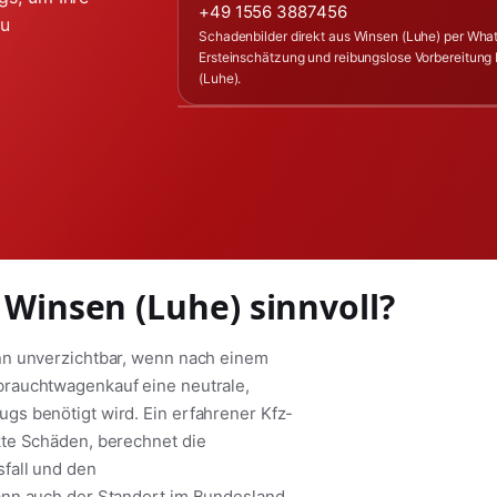
+49 1556 3887456
zu
Schadenbilder direkt aus Winsen (Luhe) per Wha
Ersteinschätzung und reibungslose Vorbereitung
(Luhe).
 Winsen (Luhe) sinnvoll?
nn unverzichtbar, wenn nach einem
brauchtwagenkauf eine neutrale,
s benötigt wird. Ein erfahrener Kfz-
kte Schäden, berechnet die
fall und den
ann auch der Standort im Bundesland