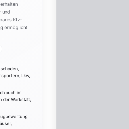
 erhalten
r und
tbares Kfz-
ng ermöglicht
oschaden,
nsportern, Lkw,
sch auch im
n der Werkstatt,
zeugbewertung
äuser,