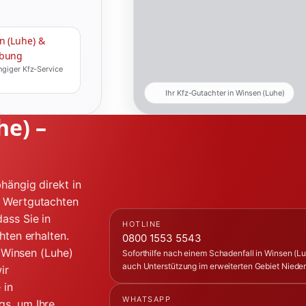
n (Luhe) &
bung
giger Kfz-Service
Ihr Kfz-Gutachter in Winsen (Luhe)
he) –
hängig direkt in
, Wertgutachten
ass Sie in
HOTLINE
hten erhalten.
0800 1553 5543
n Winsen (Luhe)
Soforthilfe nach einem Schadenfall in Winsen (Lu
auch Unterstützung im erweiterten Gebiet Niede
ir
 in
WHATSAPP
gs, um Ihre