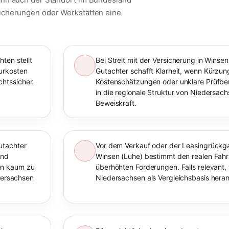
icherungen oder Werkstätten eine
ten stellt
Bei Streit mit der Versicherung in Winse
urkosten
Gutachter schafft Klarheit, wenn Kürzu
htssicher.
Kostenschätzungen oder unklare Prüfberi
in die regionale Struktur von Niedersach
Beweiskraft.
utachter
Vor dem Verkauf oder der Leasingrückga
und
Winsen (Luhe) bestimmt den realen Fah
en kaum zu
überhöhten Forderungen. Falls relevant,
edersachsen
Niedersachsen als Vergleichsbasis her