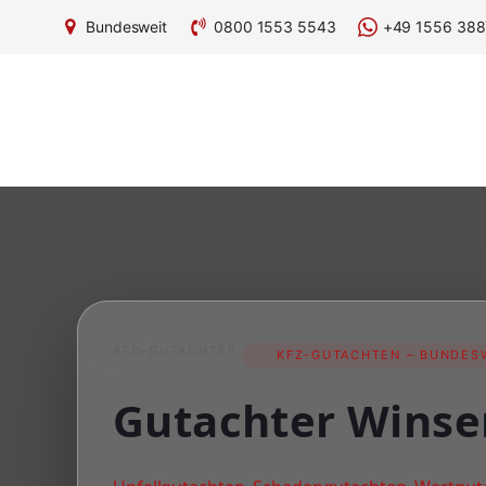
Bundesweit
0800 1553 5543
+49 1556 388
ATD-GUTACHTER
KFZ-GUTACHTEN – BUNDESW
Gutachter Winse