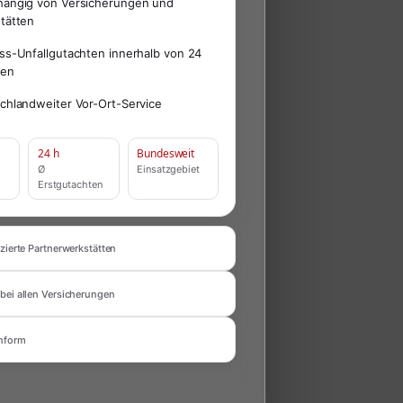
ängig von Versicherungen und
tätten
ss-Unfallgutachten innerhalb von 24
den
chlandweiter Vor-Ort-Service
24 h
Bundesweit
Ø
Einsatzgebiet
Erstgutachten
zierte Partnerwerkstätten
bei allen Versicherungen
nform