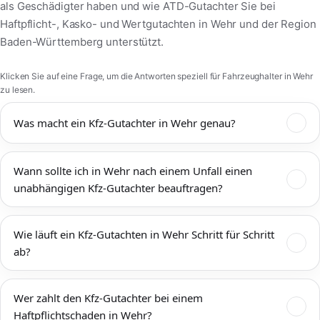
als Geschädigter haben und wie ATD-Gutachter Sie bei
Haftpflicht-, Kasko- und Wertgutachten in Wehr und der Region
Baden-Württemberg unterstützt.
Klicken Sie auf eine Frage, um die Antworten speziell für Fahrzeughalter in Wehr
zu lesen.
Was macht ein Kfz-Gutachter in Wehr genau?
Ein Kfz-Gutachter in Wehr dokumentiert Unfallschäden,
Wann sollte ich in Wehr nach einem Unfall einen
bewertet den technischen und wirtschaftlichen Zustand Ihres
unabhängigen Kfz-Gutachter beauftragen?
Fahrzeugs und ermittelt Reparaturkosten,
Wiederbeschaffungswert, Restwert und mögliche
Einen unabhängigen Kfz-Gutachter sollten Sie in Wehr immer
Wertminderung. Das Kfz-Gutachten Wehr wird von
Wie läuft ein Kfz-Gutachten in Wehr Schritt für Schritt
dann beauftragen, wenn mehr als ein offensichtlicher
Versicherungen, Werkstätten, Rechtsanwälten und Gerichten
ab?
Bagatellschaden vorliegt oder die tatsächliche Schadenshöhe
anerkannt und bildet die Grundlage für eine faire
unklar ist. Das gilt sowohl für Unfälle im Innenstadtbereich von
Schadenregulierung. ATD-Gutachter arbeitet unabhängig, ist
Zunächst vereinbaren wir einen Termin zur Begutachtung Ihres
Wehr als auch auf Zufahrtsstraßen, Umgehungen und
nicht an eine Versicherung gebunden und vertritt ausschließlich
Wer zahlt den Kfz-Gutachter bei einem
Fahrzeugs direkt in Wehr – auf Wunsch bei Ihnen zu Hause, in
Autobahnanschlüssen rund um Wehr. Mit einem neutralen
Ihre Interessen als Fahrzeughalter in Wehr und – wenn nötig –
Haftpflichtschaden in Wehr?