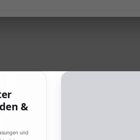
ter
aden &
Wasungen und