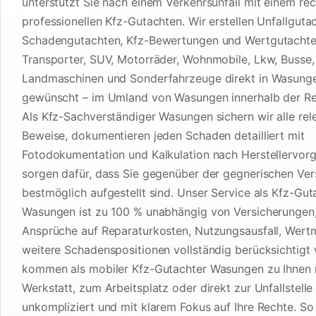
unterstützt Sie nach einem Verkehrsunfall mit einem rec
professionellen Kfz-Gutachten. Wir erstellen Unfallguta
Schadengutachten, Kfz-Bewertungen und Wertgutachte
Transporter, SUV, Motorräder, Wohnmobile, Lkw, Busse
Landmaschinen und Sonderfahrzeuge direkt in Wasung
gewünscht – im Umland von Wasungen innerhalb der Re
Als Kfz-Sachverständiger Wasungen sichern wir alle rel
Beweise, dokumentieren jeden Schaden detailliert mit
Fotodokumentation und Kalkulation nach Herstellervor
sorgen dafür, dass Sie gegenüber der gegnerischen Ver
bestmöglich aufgestellt sind. Unser Service als Kfz-Gut
Wasungen ist zu 100 % unabhängig von Versicherungen,
Ansprüche auf Reparaturkosten, Nutzungsausfall, Wert
weitere Schadenspositionen vollständig berücksichtigt
kommen als mobiler Kfz-Gutachter Wasungen zu Ihnen 
Werkstatt, zum Arbeitsplatz oder direkt zur Unfallstelle 
unkompliziert und mit klarem Fokus auf Ihre Rechte. So