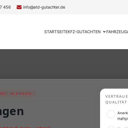
7 456
info@atd-gutachter.de
STARTSEITE
KFZ-GUTACHTEN
FAHRZEUG
EIT IM EINSATZ
VERTRAU
QUALITÄT
ngen
Anerk
Haftp