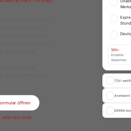
chten & mehr – schnell,
Unabh
Werks
Expre
meinen Fahrzeugschaden
Stun
 Kfz-Gutachten. ATD-
Deuts
on Versicherungen und
ressen – von der ersten
500+
ng des Schadens.
Erstellte
Gutachten
bestimmung oder
n, das Ihre Ansprüche
TÜV-zertifi
Anerkannt 
formular öffnen
DEKRA-ko
:
0800 1553 5543