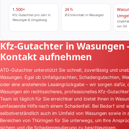
1.500+
24 h
Wasu
Kfz-Gutachten pro Jahr in
Ø Erstkontakt in Wasungen
Umge
Wasungen & Umgebung
Unabhän
vor Ort
Kfz-Gutachter in Wasungen –
Kontakt aufnehmen
ATD-Gutachter unterstützt Sie schnell, zuverlässig und unab
Wasungen. Egal ob Unfallgutachten, Schadengutachten, We
oder eine anstehende Leasingrückgabe – wir sorgen dafür, d
Wasungen ein rechtssicheres, professionelles Kfz-Gutachten
Team ist täglich für Sie erreichbar und bietet Ihnen in Wasu
umfassende Hilfe nach einem Schadenfall. Bei Bedarf sind w
selbstverständlich auch im Umfeld von Wasungen sowie in
Bereichen von Thüringen für Sie unterwegs, um Ihre Ansprü
sichern und die Schadenregulierung zu beschleunigen.