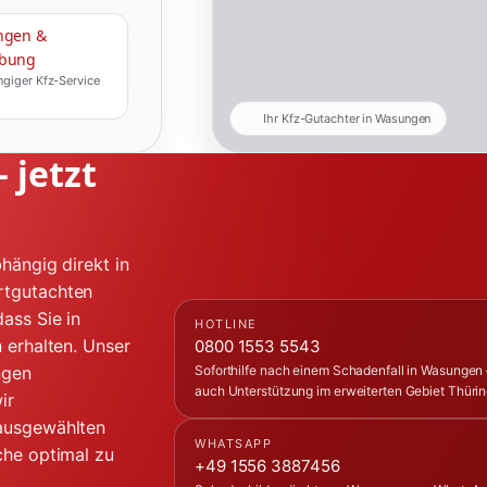
ngen &
bung
giger Kfz-Service
Ihr Kfz-Gutachter in Wasungen
 jetzt
hängig direkt in
rtgutachten
ass Sie in
HOTLINE
 erhalten. Unser
0800 1553 5543
ngen
Soforthilfe nach einem Schadenfall in Wasungen 
auch Unterstützung im erweiterten Gebiet Thüri
ir
 ausgewählten
WHATSAPP
che optimal zu
+49 1556 3887456