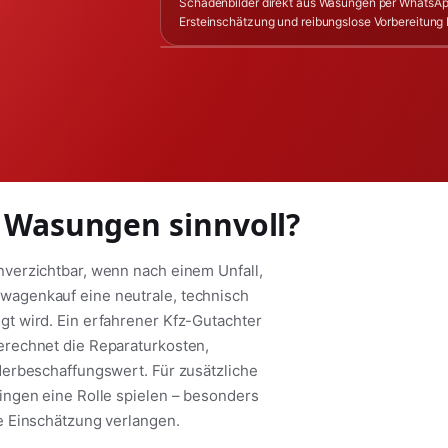
Schadenbilder direkt aus Wasungen per WhatsAp
Ersteinschätzung und reibungslose Vorbereitung
n Wasungen sinnvoll?
verzichtbar, wenn nach einem Unfall,
agenkauf eine neutrale, technisch
t wird. Ein erfahrener Kfz-Gutachter
erechnet die Reparaturkosten,
derbeschaffungswert. Für zusätzliche
ingen eine Rolle spielen – besonders
e Einschätzung verlangen.