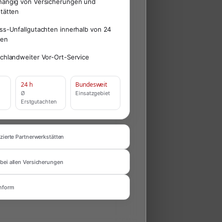
ängig von Versicherungen und
tätten
ss-Unfallgutachten innerhalb von 24
den
chlandweiter Vor-Ort-Service
24 h
Bundesweit
Ø
Einsatzgebiet
Erstgutachten
zierte Partnerwerkstätten
bei allen Versicherungen
nform