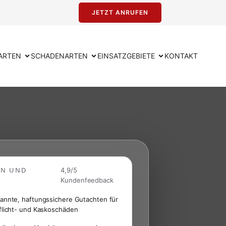
JETZT ANRUFEN
ARTEN
SCHADENARTEN
EINSATZGEBIETE
KONTAKT
EN UND
4,9/5
Kundenfeedback
annte, haftungssichere Gutachten für
flicht- und Kaskoschäden