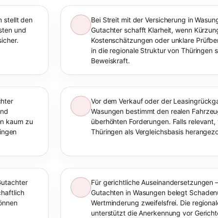
 stellt den
Bei Streit mit der Versicherung in Wasu
sten und
Gutachter schafft Klarheit, wenn Kürzu
icher.
Kostenschätzungen oder unklare Prüfberi
in die regionale Struktur von Thüringen s
Beweiskraft.
hter
Vor dem Verkauf oder der Leasingrückga
und
Wasungen bestimmt den realen Fahrzeu
en kaum zu
überhöhten Forderungen. Falls relevant,
ringen
Thüringen als Vergleichsbasis herangez
Gutachter
Für gerichtliche Auseinandersetzungen –
haftlich
Gutachten in Wasungen belegt Schade
können
Wertminderung zweifelsfrei. Die regiona
unterstützt die Anerkennung vor Gerich