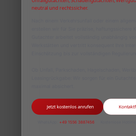
Unfallgutachten, Schadengutachten, Wertguta
neutral und rechtssicher.
Nach einem Verkehrsunfall oder einem allge
erstellen wir für Sie präzise, haftungssichere
Gutachter arbeitet vollständig unabhängig v
Werkstätten und vertritt konsequent Ihre Inte
Einschätzung bis zur vollständigen Regulieru
Ob Unfall, Parkschaden, Hagelschaden, Wert
Leasingrückgabe: Wir sorgen für ein Gutachte
maximal absichert.
Jetzt kostenlos anrufen
Kontakt
WhatsApp:
+49 1556 3887456
Kostenlose Hotline