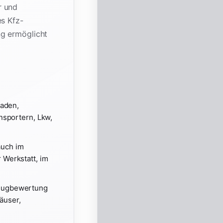
r und
es Kfz-
ng ermöglicht
haden,
nsportern, Lkw,
auch im
 Werkstatt, im
zeugbewertung
äuser,