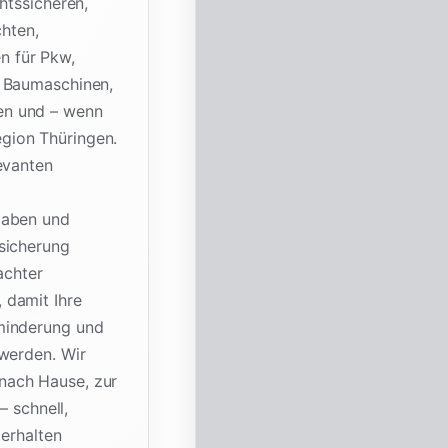
htssicheren,
chten,
n für Pkw,
, Baumaschinen,
en und – wenn
gion Thüringen.
evanten
gaben und
sicherung
achter
 damit Ihre
minderung und
 werden. Wir
nach Hause, zur
– schnell,
 erhalten