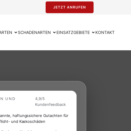
JETZT ANRUFEN
ARTEN
SCHADENARTEN
EINSATZGEBIETE
KONTAKT
EN UND
4,9/5
Kundenfeedback
annte, haftungssichere Gutachten für
flicht- und Kaskoschäden