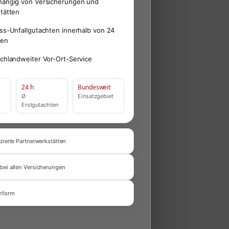
ängig von Versicherungen und
tätten
ss-Unfallgutachten innerhalb von 24
den
chlandweiter Vor-Ort-Service
24 h
Bundesweit
Ø
Einsatzgebiet
Erstgutachten
zierte Partnerwerkstätten
bei allen Versicherungen
nform