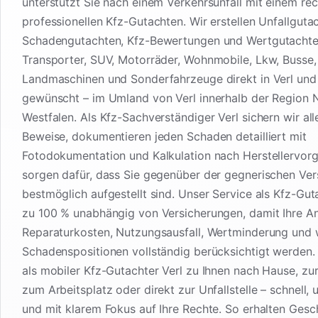
unterstützt Sie nach einem Verkehrsunfall mit einem rec
professionellen Kfz-Gutachten. Wir erstellen Unfallguta
Schadengutachten, Kfz-Bewertungen und Wertgutachte
Transporter, SUV, Motorräder, Wohnmobile, Lkw, Busse
Landmaschinen und Sonderfahrzeuge direkt in Verl und
gewünscht – im Umland von Verl innerhalb der Region 
Westfalen. Als Kfz-Sachverständiger Verl sichern wir all
Beweise, dokumentieren jeden Schaden detailliert mit
Fotodokumentation und Kalkulation nach Herstellervor
sorgen dafür, dass Sie gegenüber der gegnerischen Ver
bestmöglich aufgestellt sind. Unser Service als Kfz-Guta
zu 100 % unabhängig von Versicherungen, damit Ihre A
Reparaturkosten, Nutzungsausfall, Wertminderung und 
Schadenspositionen vollständig berücksichtigt werden
als mobiler Kfz-Gutachter Verl zu Ihnen nach Hause, zur
zum Arbeitsplatz oder direkt zur Unfallstelle – schnell, 
und mit klarem Fokus auf Ihre Rechte. So erhalten Gesc