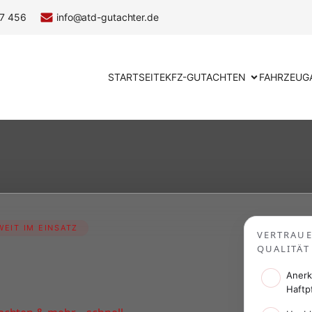
7 456
info@atd-gutachter.de
STARTSEITE
KFZ-GUTACHTEN
FAHRZEUG
EIT IM EINSATZ
VERTRAU
QUALITÄT
Anerk
Haftp