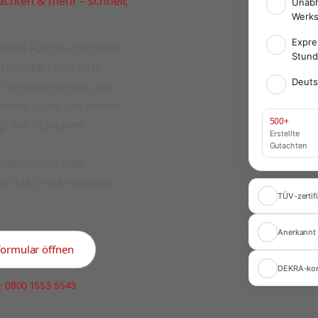
chten & mehr – schnell,
Unabh
Werks
Expre
meinen Fahrzeugschaden
Stun
 Kfz-Gutachten. ATD-
Deuts
on Versicherungen und
ressen – von der ersten
500+
ng des Schadens.
Erstellte
Gutachten
bestimmung oder
n, das Ihre Ansprüche
TÜV-zertifi
Anerkannt 
formular öffnen
DEKRA-ko
:
0800 1553 5543