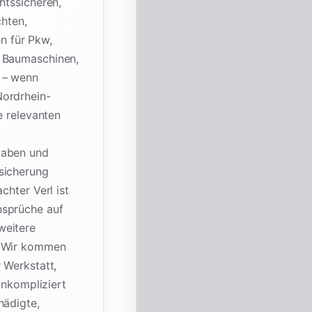
htssicheren,
chten,
n für Pkw,
, Baumaschinen,
 – wenn
Nordrhein-
e relevanten
gaben und
sicherung
chter Verl ist
nsprüche auf
weitere
. Wir kommen
 Werkstatt,
unkompliziert
hädigte,