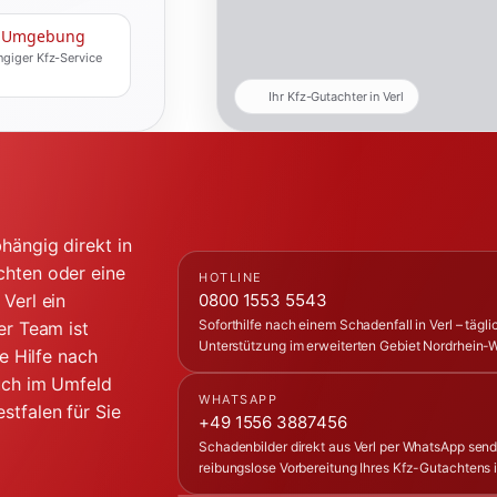
& Umgebung
giger Kfz-Service
Ihr Kfz-Gutachter in Verl
hängig direkt in
chten oder eine
HOTLINE
0800 1553 5543
Verl ein
Soforthilfe nach einem Schadenfall in Verl – tägl
er Team ist
Unterstützung im erweiterten Gebiet Nordrhein-W
e Hilfe nach
auch im Umfeld
WHATSAPP
stfalen für Sie
+49 1556 3887456
Schadenbilder direkt aus Verl per WhatsApp send
reibungslose Vorbereitung Ihres Kfz-Gutachtens i