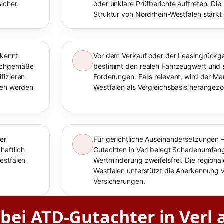
icher.
oder unklare Prüfberichte auftreten. Die 
Struktur von Nordrhein-Westfalen stärkt 
rkennt
Vor dem Verkauf oder der Leasingrückga
sachgemäße
bestimmt den realen Fahrzeugwert und 
fizieren
Forderungen. Falls relevant, wird der Ma
alen werden
Westfalen als Vergleichsbasis herangez
er
Für gerichtliche Auseinandersetzungen –
haftlich
Gutachten in Verl belegt Schadenumfan
estfalen
Wertminderung zweifelsfrei. Die regiona
Westfalen unterstützt die Anerkennung 
Versicherungen.
 bei ATD-Gutachter in Verl 