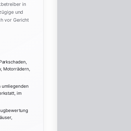
betreiber in
 zügige und
h vor Gericht
 Parkschaden,
, Motorrädern,
im umliegenden
rkstatt, im
zeugbewertung
äuser,