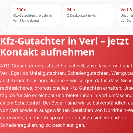
1.500+
24 h
Verl 
Kfz-Gutachten pro Jahr in
Ø Erstkontakt in Verl
Unabhän
Verl & Umgebung
vor Ort
Kfz-Gutachter in Verl – jetzt
Kontakt aufnehmen
ATD-Gutachter unterstützt Sie schnell, zuverlässig und unab
Verl. Egal ob Unfallgutachten, Schadengutachten, Wertguta
anstehende Leasingrückgabe – wir sorgen dafür, dass Sie in 
rechtssicheres, professionelles Kfz-Gutachten erhalten. Uns
täglich für Sie erreichbar und bietet Ihnen in Verl umfassend
einem Schadenfall. Bei Bedarf sind wir selbstverständlich 
von Verl sowie in ausgewählten Bereichen von Nordrhein-We
unterwegs, um Ihre Ansprüche optimal zu sichern und die
Schadenregulierung zu beschleunigen.