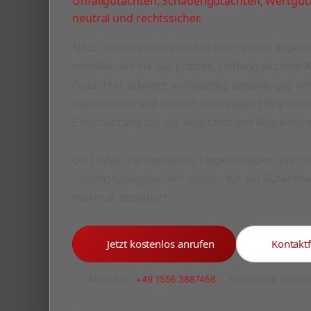
Unfallgutachten, Schadengutachten, Wertguta
neutral und rechtssicher.
Nach einem Verkehrsunfall oder einem allge
erstellen wir für Sie präzise, haftungssichere
Gutachter arbeitet vollständig unabhängig v
Werkstätten und vertritt konsequent Ihre Inte
Einschätzung bis zur vollständigen Regulieru
Ob Unfall, Parkschaden, Hagelschaden, Wert
Leasingrückgabe: Wir sorgen für ein Gutachte
maximal absichert.
Jetzt kostenlos anrufen
Kontakt
WhatsApp:
+49 1556 3887456
Kostenlose Hotline