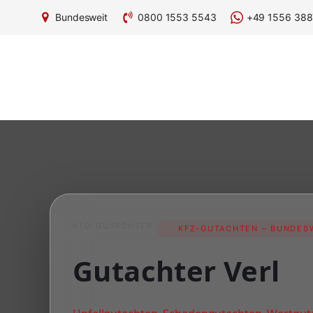
Bundesweit
0800 1553 5543
+49 1556 388
ATD-GUTACHTER
KFZ-GUTACHTEN – BUNDESW
Gutachter Verl