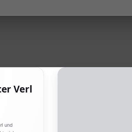
er Verl
rl und