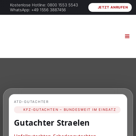
Kostenlose Hotline: 0800 1553 5543
JETZT ANRUFEN
WhatsApp: +49 1556 3887456
ATD-GUTACHTER
KFZ-GUTACHTEN – BUNDESWEIT IM EINSATZ
Gutachter Straelen