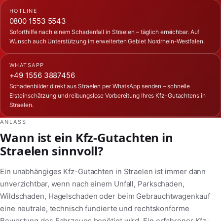
HOTLINE
0800 1553 5543
Soforthilfe nach einem Schadenfall in Straelen – täglich erreichbar. Auf
Wunsch auch Unterstützung im erweiterten Gebiet Nordrhein-Westfalen.
WHATSAPP
+49 1556 3887456
Schadenbilder direkt aus Straelen per WhatsApp senden – schnelle
Ersteinschätzung und reibungslose Vorbereitung Ihres Kfz-Gutachtens in
Straelen.
ANLASS
Wann ist ein Kfz-Gutachten in
Straelen sinnvoll?
Ein unabhängiges Kfz-Gutachten in Straelen ist immer dann
unverzichtbar, wenn nach einem Unfall, Parkschaden,
Wildschaden, Hagelschaden oder beim Gebrauchtwagenkauf
eine neutrale, technisch fundierte und rechtskonforme
Bewertung des Fahrzeugs benötigt wird. Ein erfahrener Kfz-