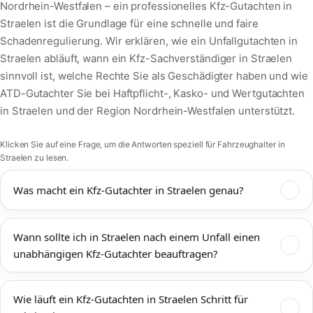
Nordrhein-Westfalen – ein professionelles Kfz-Gutachten in
Straelen ist die Grundlage für eine schnelle und faire
Schadenregulierung. Wir erklären, wie ein Unfallgutachten in
Straelen abläuft, wann ein Kfz-Sachverständiger in Straelen
sinnvoll ist, welche Rechte Sie als Geschädigter haben und wie
ATD-Gutachter Sie bei Haftpflicht-, Kasko- und Wertgutachten
in Straelen und der Region Nordrhein-Westfalen unterstützt.
Klicken Sie auf eine Frage, um die Antworten speziell für Fahrzeughalter in
Straelen zu lesen.
Was macht ein Kfz-Gutachter in Straelen genau?
Ein Kfz-Gutachter in Straelen dokumentiert Unfallschäden,
Wann sollte ich in Straelen nach einem Unfall einen
bewertet den technischen und wirtschaftlichen Zustand Ihres
unabhängigen Kfz-Gutachter beauftragen?
Fahrzeugs und ermittelt Reparaturkosten,
Wiederbeschaffungswert, Restwert und mögliche
Einen unabhängigen Kfz-Gutachter sollten Sie in Straelen
Wertminderung. Das Kfz-Gutachten Straelen wird von
Wie läuft ein Kfz-Gutachten in Straelen Schritt für
immer dann beauftragen, wenn mehr als ein offensichtlicher
Versicherungen, Werkstätten, Rechtsanwälten und Gerichten