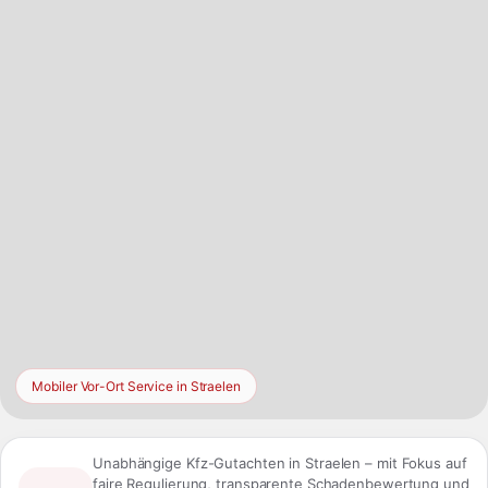
Westfalen, ohne den lokalen Fahrzeugmarkt in Straelen aus
dem Blick zu verlieren.
Mobiler Vor-Ort Service in Straelen
Unabhängige Kfz-Gutachten in Straelen – mit Fokus auf
faire Regulierung, transparente Schadenbewertung und