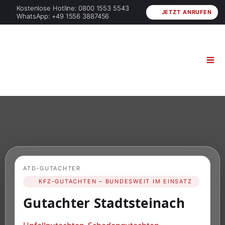
Kostenlose Hotline: 0800 1553 5543
JETZT ANRUFEN
WhatsApp: +49 1556 3887456
ATD-GUTACHTER
KFZ-GUTACHTEN – BUNDESWEIT IM EINSATZ
Gutachter Stadtsteinach