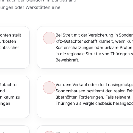
rungen oder Werkstätten eine
hten stellt
Bei Streit mit der Versicherung in Sond
urkosten
Kfz-Gutachter schafft Klarheit, wenn K
htssicher.
Kostenschätzungen oder unklare Prüfberi
in die regionale Struktur von Thüringen s
Beweiskraft.
Gutachter
Vor dem Verkauf oder der Leasingrückga
und
Sondershausen bestimmt den realen Fah
en kaum zu
überhöhten Forderungen. Falls relevant,
ringen
Thüringen als Vergleichsbasis herangez