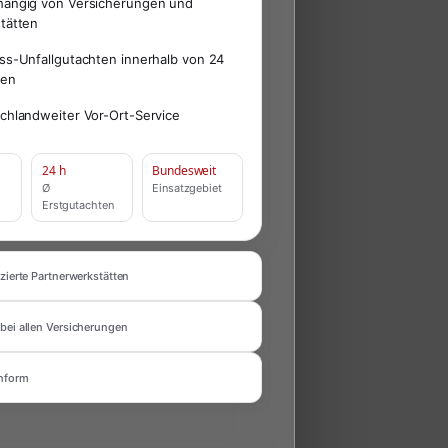
ängig von Versicherungen und
tätten
ss-Unfallgutachten innerhalb von 24
den
chlandweiter Vor-Ort-Service
24 h
Bundesweit
Ø
Einsatzgebiet
Erstgutachten
zierte Partnerwerkstätten
bei allen Versicherungen
nform