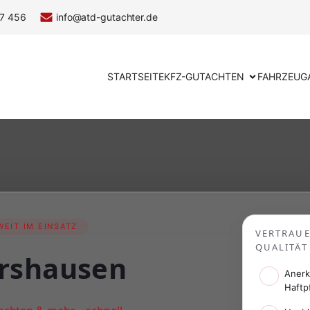
7 456
info@atd-gutachter.de
STARTSEITE
KFZ-GUTACHTEN
FAHRZEUG
EIT IM EINSATZ
VERTRAU
QUALITÄT
rshausen
Anerk
Haftp