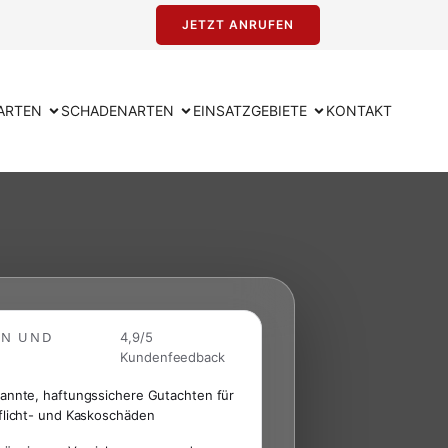
JETZT ANRUFEN
ARTEN
SCHADENARTEN
EINSATZGEBIETE
KONTAKT
EN UND
4,9/5
Kundenfeedback
annte, haftungssichere Gutachten für
flicht- und Kaskoschäden