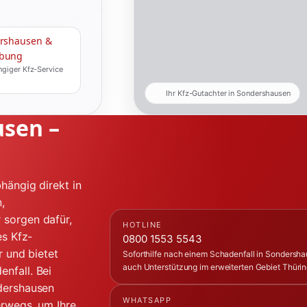
rshausen &
bung
giger Kfz-Service
Ihr Kfz-Gutachter in Sondershausen
usen –
hängig direkt in
,
 sorgen dafür,
HOTLINE
es Kfz-
0800 1553 5543
r und bietet
Soforthilfe nach einem Schadenfall in Sondersha
auch Unterstützung im erweiterten Gebiet Thüri
nfall. Bei
ndershausen
WHATSAPP
erwegs, um Ihre