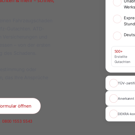
chten & mehr – schnell,
Unabh
Werks
Expre
meinen Fahrzeugschaden
Stun
 Kfz-Gutachten. ATD-
Deuts
on Versicherungen und
ressen – von der ersten
500+
ng des Schadens.
Erstellte
Gutachten
bestimmung oder
n, das Ihre Ansprüche
TÜV-zertifi
Anerkannt 
formular öffnen
DEKRA-ko
:
0800 1553 5543