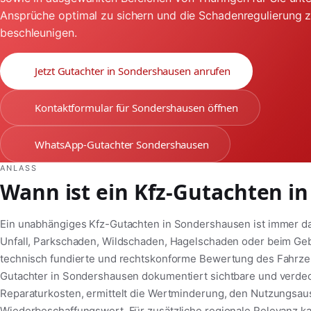
Ansprüche optimal zu sichern und die Schadenregulierung 
beschleunigen.
Jetzt Gutachter in Sondershausen anrufen
Kontaktformular für Sondershausen öffnen
WhatsApp-Gutachter Sondershausen
ANLASS
Wann ist ein Kfz-Gutachten i
Ein unabhängiges Kfz-Gutachten in Sondershausen ist immer d
Unfall, Parkschaden, Wildschaden, Hagelschaden oder beim Ge
technisch fundierte und rechtskonforme Bewertung des Fahrzeug
Gutachter in Sondershausen dokumentiert sichtbare und verde
Reparaturkosten, ermittelt die Wertminderung, den Nutzungsaus
Wiederbeschaffungswert. Für zusätzliche regionale Relevanz k