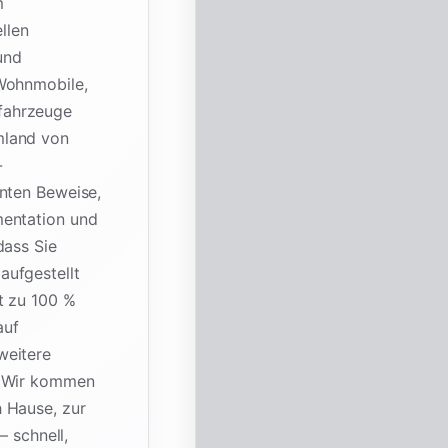
m
llen
und
 Wohnmobile,
fahrzeuge
mland von
-
anten Beweise,
mentation und
dass Sie
aufgestellt
t zu 100 %
auf
weitere
. Wir kommen
 Hause, zur
– schnell,