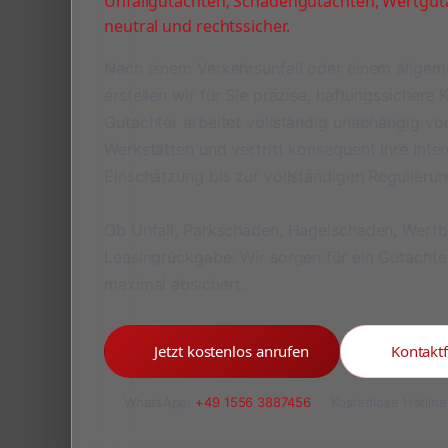
Unfallgutachten, Schadengutachten, Wertguta
neutral und rechtssicher.
Nach einem Verkehrsunfall oder einem allge
erstellen wir für Sie präzise, haftungssichere
Gutachter arbeitet vollständig unabhängig v
Werkstätten und vertritt konsequent Ihre Inte
Einschätzung bis zur vollständigen Regulieru
Ob Unfall, Parkschaden, Hagelschaden, Wert
Leasingrückgabe: Wir sorgen für ein Gutachte
maximal absichert.
Jetzt kostenlos anrufen
Kontakt
WhatsApp:
+49 1556 3887456
Kostenlose Hotline