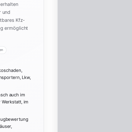
 erhalten
r und
stbares Kfz-
ng ermöglicht
en
skoschaden,
nsportern, Lkw,
nsch auch im
 Werkstatt, im
zeugbewertung
äuser,