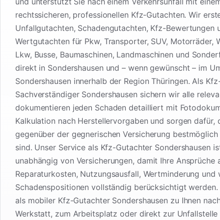
und unterstützt Sie nach einem Verkehrsunfall mit eine
rechtssicheren, professionellen Kfz-Gutachten. Wir erste
Unfallgutachten, Schadengutachten, Kfz-Bewertungen 
Wertgutachten für Pkw, Transporter, SUV, Motorräder,
Lkw, Busse, Baumaschinen, Landmaschinen und Sonder
direkt in Sondershausen und – wenn gewünscht – im U
Sondershausen innerhalb der Region Thüringen. Als Kfz
Sachverständiger Sondershausen sichern wir alle relev
dokumentieren jeden Schaden detailliert mit Fotodoku
Kalkulation nach Herstellervorgaben und sorgen dafür, 
gegenüber der gegnerischen Versicherung bestmöglich 
sind. Unser Service als Kfz-Gutachter Sondershausen is
unabhängig von Versicherungen, damit Ihre Ansprüche 
Reparaturkosten, Nutzungsausfall, Wertminderung und 
Schadenspositionen vollständig berücksichtigt werden
als mobiler Kfz-Gutachter Sondershausen zu Ihnen nach
Werkstatt, zum Arbeitsplatz oder direkt zur Unfallstelle 