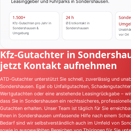
Leasinggeber und Fuhrparks in Sondershausen.
1.500+
24 h
Sonde
Kfz-Gutachten pro Jahr in
Ø Erstkontakt in
Umge
Sondershausen &
Sondershausen
Unabhän
Umgebung
vor Ort
Kfz-Gutachter in Sondersha
jetzt Kontakt aufnehmen
ATD-Gutachter unterstützt Sie schnell, zuverlässig und unab
Sondershausen. Egal ob Unfallgutachten, Schadengutachten
Wertgutachten oder eine anstehende Leasingrückgabe – wir
dass Sie in Sondershausen ein rechtssicheres, professionell
Gutachten erhalten. Unser Team ist täglich für Sie erreichba
Ihnen in Sondershausen umfassende Hilfe nach einem Schade
Bedarf sind wir selbstverständlich auch im Umfeld von So
sowie in ausgewählten Bereichen von Thüringen für Sie unt