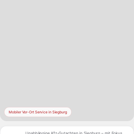
zusätzlich Vergleichsdaten aus der Region Nordrhein-
Westfalen, ohne den lokalen Fahrzeugmarkt in Siegburg aus
dem Blick zu verlieren.
Mobiler Vor-Ort Service in Siegburg
Unabhängige Kfz-Gutachten in Siegburg – mit Fokus