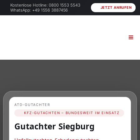
Kostenlose Hotline: 0800 1553 5543
JETZT ANRUFEN
WhatsApp: +49 1556 3887456
ATD-GUTACHTER
KFZ-GUTACHTEN – BUNDESWEIT IM EINSATZ
Gutachter Siegburg