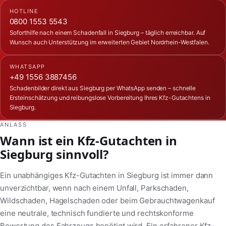
HOTLINE
0800 1553 5543
Soforthilfe nach einem Schadenfall in Siegburg – täglich erreichbar. Auf
Wunsch auch Unterstützung im erweiterten Gebiet Nordrhein-Westfalen.
WHATSAPP
+49 1556 3887456
Schadenbilder direkt aus Siegburg per WhatsApp senden – schnelle
Ersteinschätzung und reibungslose Vorbereitung Ihres Kfz-Gutachtens in
Siegburg.
ANLASS
Wann ist ein Kfz-Gutachten in
Siegburg sinnvoll?
Ein unabhängiges Kfz-Gutachten in Siegburg ist immer dann
unverzichtbar, wenn nach einem Unfall, Parkschaden,
Wildschaden, Hagelschaden oder beim Gebrauchtwagenkauf
eine neutrale, technisch fundierte und rechtskonforme
Bewertung des Fahrzeugs benötigt wird. Ein erfahrener Kfz-