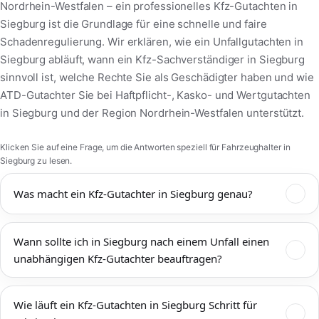
Nordrhein-Westfalen – ein professionelles Kfz-Gutachten in
Siegburg ist die Grundlage für eine schnelle und faire
Schadenregulierung. Wir erklären, wie ein Unfallgutachten in
Siegburg abläuft, wann ein Kfz-Sachverständiger in Siegburg
sinnvoll ist, welche Rechte Sie als Geschädigter haben und wie
ATD-Gutachter Sie bei Haftpflicht-, Kasko- und Wertgutachten
in Siegburg und der Region Nordrhein-Westfalen unterstützt.
Klicken Sie auf eine Frage, um die Antworten speziell für Fahrzeughalter in
Siegburg zu lesen.
Was macht ein Kfz-Gutachter in Siegburg genau?
Ein Kfz-Gutachter in Siegburg dokumentiert Unfallschäden,
Wann sollte ich in Siegburg nach einem Unfall einen
bewertet den technischen und wirtschaftlichen Zustand Ihres
unabhängigen Kfz-Gutachter beauftragen?
Fahrzeugs und ermittelt Reparaturkosten,
Wiederbeschaffungswert, Restwert und mögliche
Einen unabhängigen Kfz-Gutachter sollten Sie in Siegburg
Wertminderung. Das Kfz-Gutachten Siegburg wird von
Wie läuft ein Kfz-Gutachten in Siegburg Schritt für
immer dann beauftragen, wenn mehr als ein offensichtlicher
Versicherungen, Werkstätten, Rechtsanwälten und Gerichten