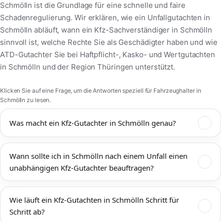
Schmölln ist die Grundlage für eine schnelle und faire
Schadenregulierung. Wir erklären, wie ein Unfallgutachten in
Schmölln abläuft, wann ein Kfz-Sachverständiger in Schmölln
sinnvoll ist, welche Rechte Sie als Geschädigter haben und wie
ATD-Gutachter Sie bei Haftpflicht-, Kasko- und Wertgutachten
in Schmölln und der Region Thüringen unterstützt.
Klicken Sie auf eine Frage, um die Antworten speziell für Fahrzeughalter in
Schmölln zu lesen.
Was macht ein Kfz-Gutachter in Schmölln genau?
Ein Kfz-Gutachter in Schmölln dokumentiert Unfallschäden,
Wann sollte ich in Schmölln nach einem Unfall einen
bewertet den technischen und wirtschaftlichen Zustand Ihres
unabhängigen Kfz-Gutachter beauftragen?
Fahrzeugs und ermittelt Reparaturkosten,
Wiederbeschaffungswert, Restwert und mögliche
Einen unabhängigen Kfz-Gutachter sollten Sie in Schmölln
Wertminderung. Das Kfz-Gutachten Schmölln wird von
Wie läuft ein Kfz-Gutachten in Schmölln Schritt für
immer dann beauftragen, wenn mehr als ein offensichtlicher
Versicherungen, Werkstätten, Rechtsanwälten und Gerichten
Schritt ab?
Bagatellschaden vorliegt oder die tatsächliche Schadenshöhe
anerkannt und bildet die Grundlage für eine faire