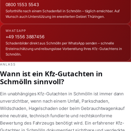
0800 1553 5543
Soforthilfe nach einem Schadenfall in Schmölln – täglich erreichbar. Auf
Wunsch auch Unterstützung im erweiterten Gebiet Thüringen.
WHATSAPP
+49 1556 3887456
Schadenbilder direkt aus Schmölln per WhatsApp senden – schnelle
Ersteinschätzung und reibungslose Vorbereitung Ihres Kfz-Gutachtens in
Schmölln.
ANLASS
Wann ist ein Kfz-Gutachten in
Schmölln sinnvoll?
Ein unabhängiges Kfz-Gutachten in Schmölln ist immer dann
unverzichtbar, wenn nach einem Unfall, Parkschaden,
Wildschaden, Hagelschaden oder beim Gebrauchtwagenkauf
eine neutrale, technisch fundierte und rechtskonforme
Bewertung des Fahrzeugs benötigt wird. Ein erfahrener Kfz-
Gutachter in Schmölln dokumentiert sichtbare und verdeckte