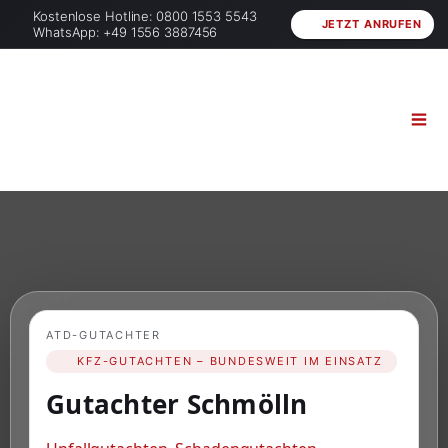
Kostenlose Hotline: 0800 1553 5543
JETZT ANRUFEN
WhatsApp: +49 1556 3887456
ATD-GUTACHTER
KFZ-GUTACHTEN – BUNDESWEIT IM EINSATZ
Gutachter Schmölln