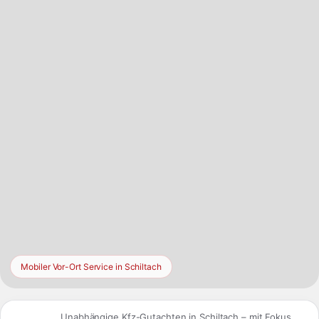
zusätzlich Vergleichsdaten aus der Region Baden-
Württemberg, ohne den lokalen Fahrzeugmarkt in Schiltach aus
dem Blick zu verlieren.
Mobiler Vor-Ort Service in Schiltach
Unabhängige Kfz-Gutachten in Schiltach – mit Fokus