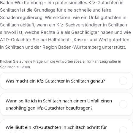
Baden-Württemberg – ein professionelles Kfz-Gutachten in
Schiltach ist die Grundlage für eine schnelle und faire
Schadenregulierung. Wir erklären, wie ein Unfallgutachten in
Schiltach abläuft, wann ein Kfz-Sachverständiger in Schiltach
sinnvoll ist, welche Rechte Sie als Geschädigter haben und wie
ATD-Gutachter Sie bei Haftpflicht-, Kasko- und Wertgutachten
in Schiltach und der Region Baden-Württemberg unterstützt.
Klicken Sie auf eine Frage, um die Antworten speziell für Fahrzeughalter in
Schiltach zu lesen.
Was macht ein Kfz-Gutachter in Schiltach genau?
Ein Kfz-Gutachter in Schiltach dokumentiert Unfallschäden,
Wann sollte ich in Schiltach nach einem Unfall einen
bewertet den technischen und wirtschaftlichen Zustand Ihres
unabhängigen Kfz-Gutachter beauftragen?
Fahrzeugs und ermittelt Reparaturkosten,
Wiederbeschaffungswert, Restwert und mögliche
Einen unabhängigen Kfz-Gutachter sollten Sie in Schiltach
Wertminderung. Das Kfz-Gutachten Schiltach wird von
Wie läuft ein Kfz-Gutachten in Schiltach Schritt für
immer dann beauftragen, wenn mehr als ein offensichtlicher
Versicherungen, Werkstätten, Rechtsanwälten und Gerichten