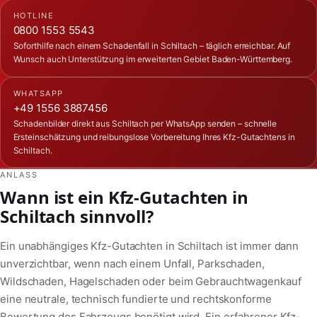
HOTLINE
0800 1553 5543
Soforthilfe nach einem Schadenfall in Schiltach – täglich erreichbar. Auf
Wunsch auch Unterstützung im erweiterten Gebiet Baden-Württemberg.
WHATSAPP
+49 1556 3887456
Schadenbilder direkt aus Schiltach per WhatsApp senden – schnelle
Ersteinschätzung und reibungslose Vorbereitung Ihres Kfz-Gutachtens in
Schiltach.
ANLASS
Wann ist ein Kfz-Gutachten in
Schiltach sinnvoll?
Ein unabhängiges Kfz-Gutachten in Schiltach ist immer dann
unverzichtbar, wenn nach einem Unfall, Parkschaden,
Wildschaden, Hagelschaden oder beim Gebrauchtwagenkauf
eine neutrale, technisch fundierte und rechtskonforme
Bewertung des Fahrzeugs benötigt wird. Ein erfahrener Kfz-