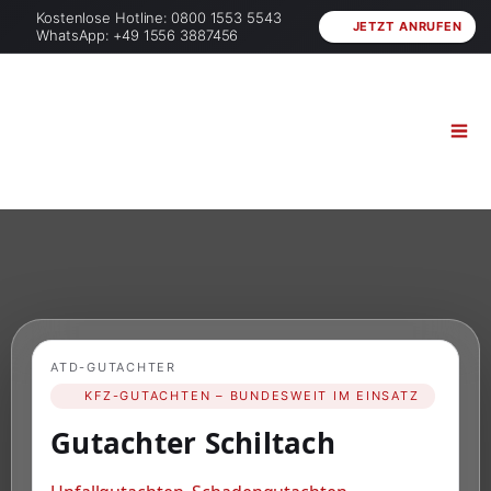
Kostenlose Hotline: 0800 1553 5543
JETZT ANRUFEN
WhatsApp: +49 1556 3887456
ATD-GUTACHTER
KFZ-GUTACHTEN – BUNDESWEIT IM EINSATZ
Gutachter Schiltach