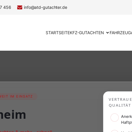
7 456
info@atd-gutachter.de
STARTSEITE
KFZ-GUTACHTEN
FAHRZEUG
EIT IM EINSATZ
VERTRAU
QUALITÄT
heim
Anerk
Haftp