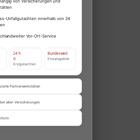
ängig von Versicherungen und
tätten
ss-Unfallgutachten innerhalb von 24
den
chlandweiter Vor-Ort-Service
24 h
Bundesweit
Ø
Einsatzgebiet
Erstgutachten
zierte Partnerwerkstätten
bei allen Versicherungen
nform