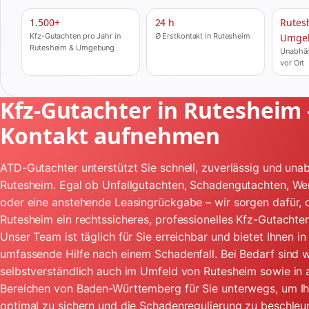
1.500+
24 h
Rutes
Kfz-Gutachten pro Jahr in
Ø Erstkontakt in Rutesheim
Umge
Rutesheim & Umgebung
Unabhän
vor Ort
Kfz-Gutachter in Rutesheim –
Kontakt aufnehmen
ATD-Gutachter unterstützt Sie schnell, zuverlässig und unab
Rutesheim. Egal ob Unfallgutachten, Schadengutachten, We
oder eine anstehende Leasingrückgabe – wir sorgen dafür, d
Rutesheim ein rechtssicheres, professionelles Kfz-Gutachten
Unser Team ist täglich für Sie erreichbar und bietet Ihnen i
umfassende Hilfe nach einem Schadenfall. Bei Bedarf sind w
selbstverständlich auch im Umfeld von Rutesheim sowie in
Bereichen von Baden-Württemberg für Sie unterwegs, um I
optimal zu sichern und die Schadenregulierung zu beschleu