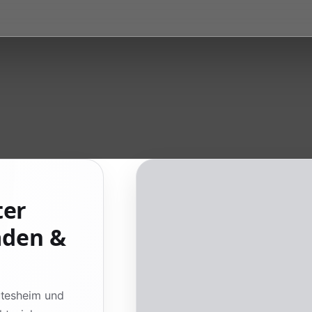
ter
aden &
utesheim und