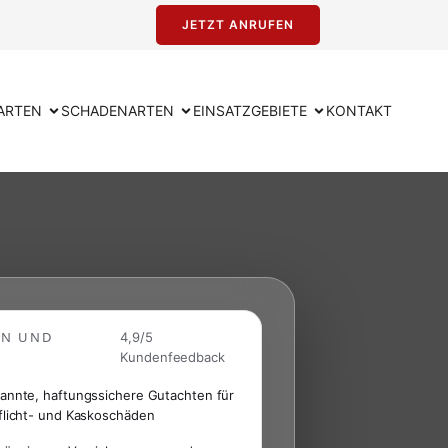
JETZT ANRUFEN
ARTEN
SCHADENARTEN
EINSATZGEBIETE
KONTAKT
EN UND
4,9/5
Kundenfeedback
annte, haftungssichere Gutachten für
flicht- und Kaskoschäden