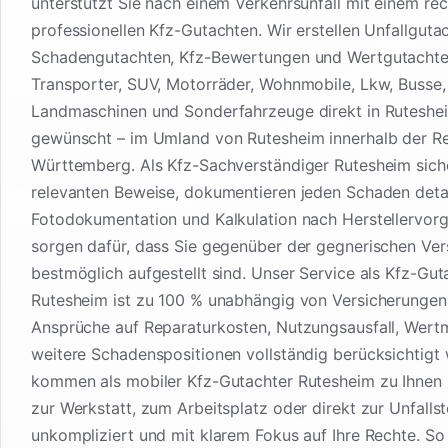
unterstützt Sie nach einem Verkehrsunfall mit einem rec
professionellen Kfz-Gutachten. Wir erstellen Unfallguta
Schadengutachten, Kfz-Bewertungen und Wertgutachte
Transporter, SUV, Motorräder, Wohnmobile, Lkw, Busse
Landmaschinen und Sonderfahrzeuge direkt in Ruteshe
gewünscht – im Umland von Rutesheim innerhalb der R
Württemberg. Als Kfz-Sachverständiger Rutesheim siche
relevanten Beweise, dokumentieren jeden Schaden detail
Fotodokumentation und Kalkulation nach Herstellervor
sorgen dafür, dass Sie gegenüber der gegnerischen Ver
bestmöglich aufgestellt sind. Unser Service als Kfz-Gut
Rutesheim ist zu 100 % unabhängig von Versicherungen,
Ansprüche auf Reparaturkosten, Nutzungsausfall, Wert
weitere Schadenspositionen vollständig berücksichtigt
kommen als mobiler Kfz-Gutachter Rutesheim zu Ihnen
zur Werkstatt, zum Arbeitsplatz oder direkt zur Unfallste
unkompliziert und mit klarem Fokus auf Ihre Rechte. So