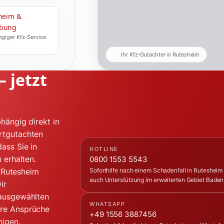
heim &
bung
giger Kfz-Service
Ihr Kfz-Gutachter in Rutesheim
 jetzt
hängig direkt in
rtgutachten
ass Sie in
HOTLINE
 erhalten.
0800 1553 5543
n Rutesheim
Soforthilfe nach einem Schadenfall in Rutesheim 
auch Unterstützung im erweiterten Gebiet Bade
ir
 ausgewählten
WHATSAPP
hre Ansprüche
+49 1556 3887456
nigen.