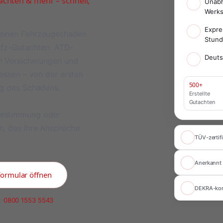
chten & mehr – schnell,
Unabh
Werks
Expre
meinen Fahrzeugschaden
Stun
 Kfz-Gutachten. ATD-
Deuts
on Versicherungen und
ressen – von der ersten
500+
ng des Schadens.
Erstellte
Gutachten
bestimmung oder
n, das Ihre Ansprüche
TÜV-zertifi
Anerkannt 
formular öffnen
DEKRA-ko
:
0800 1553 5543