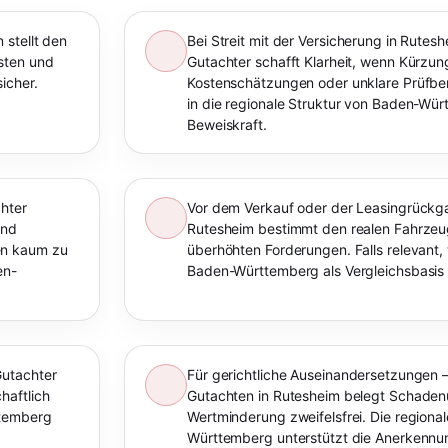
 stellt den
Bei Streit mit der Versicherung in Rutes
sten und
Gutachter schafft Klarheit, wenn Kürzu
icher.
Kostenschätzungen oder unklare Prüfberi
in die regionale Struktur von Baden-Wür
Beweiskraft.
hter
Vor dem Verkauf oder der Leasingrückga
und
Rutesheim bestimmt den realen Fahrzeu
en kaum zu
überhöhten Forderungen. Falls relevant,
en-
Baden-Württemberg als Vergleichsbasis
Gutachter
Für gerichtliche Auseinandersetzungen –
haftlich
Gutachten in Rutesheim belegt Schade
ttemberg
Wertminderung zweifelsfrei. Die regiona
Württemberg unterstützt die Anerkennu