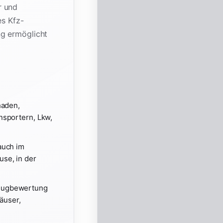
r und
es Kfz-
ng ermöglicht
haden,
nsportern, Lkw,
auch im
se, in der
zeugbewertung
äuser,