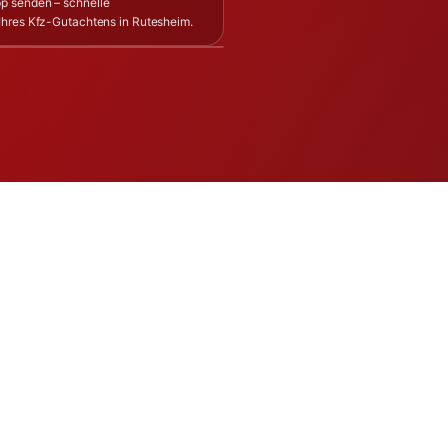
p senden – schnelle
Ihres Kfz-Gutachtens in Rutesheim.