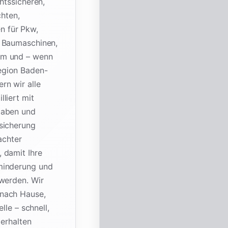
htssicheren,
chten,
n für Pkw,
, Baumaschinen,
im und – wenn
egion Baden-
rn wir alle
liert mit
gaben und
sicherung
achter
 damit Ihre
minderung und
 werden. Wir
 nach Hause,
lle – schnell,
 erhalten