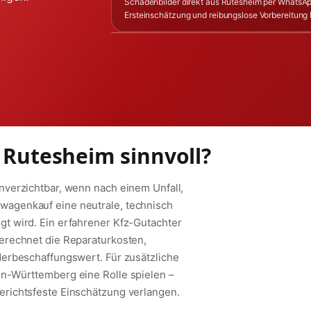
Schadenbilder direkt aus Rutesheim per WhatsAp
Ersteinschätzung und reibungslose Vorbereitung 
 Rutesheim sinnvoll?
verzichtbar, wenn nach einem Unfall,
agenkauf eine neutrale, technisch
t wird. Ein erfahrener Kfz-Gutachter
erechnet die Reparaturkosten,
derbeschaffungswert. Für zusätzliche
n-Württemberg eine Rolle spielen –
richtsfeste Einschätzung verlangen.