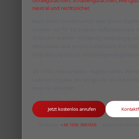
Unfallgutachten, Schadengutachten, Wertguta
neutral und rechtssicher.
Nach einem Verkehrsunfall oder einem allge
erstellen wir für Sie präzise, haftungssichere
Gutachter arbeitet vollständig unabhängig v
Werkstätten und vertritt konsequent Ihre Inte
Einschätzung bis zur vollständigen Regulieru
Ob Unfall, Parkschaden, Hagelschaden, Wert
Leasingrückgabe: Wir sorgen für ein Gutachte
maximal absichert.
Jetzt kostenlos anrufen
Kontakt
WhatsApp:
+49 1556 3887456
Kostenlose Hotline