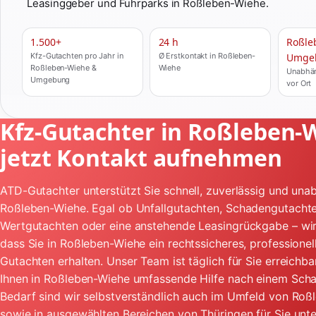
Leasinggeber und Fuhrparks in Roßleben-Wiehe.
1.500+
24 h
Roßle
Kfz-Gutachten pro Jahr in
Ø Erstkontakt in Roßleben-
Umge
Roßleben-Wiehe &
Wiehe
Unabhän
Umgebung
vor Ort
Kfz-Gutachter in Roßleben-
jetzt Kontakt aufnehmen
ATD-Gutachter unterstützt Sie schnell, zuverlässig und unab
Roßleben-Wiehe. Egal ob Unfallgutachten, Schadengutachte
Wertgutachten oder eine anstehende Leasingrückgabe – wir
dass Sie in Roßleben-Wiehe ein rechtssicheres, professionel
Gutachten erhalten. Unser Team ist täglich für Sie erreichba
Ihnen in Roßleben-Wiehe umfassende Hilfe nach einem Schad
Bedarf sind wir selbstverständlich auch im Umfeld von Ro
sowie in ausgewählten Bereichen von Thüringen für Sie unt