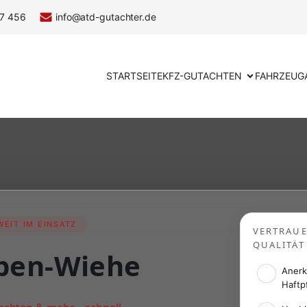
7 456
info@atd-gutachter.de
STARTSEITE
KFZ-GUTACHTEN
FAHRZEUG
EIT IM EINSATZ
VERTRAU
QUALITÄT
ben-Wiehe
Anerk
Haftp