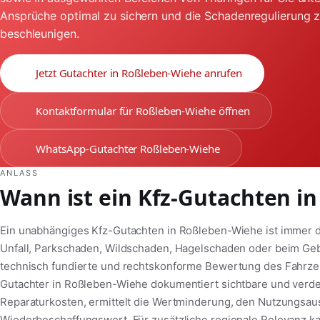
Ansprüche optimal zu sichern und die Schadenregulierung 
beschleunigen.
Jetzt Gutachter in Roßleben-Wiehe anrufen
Kontaktformular für Roßleben-Wiehe öffnen
WhatsApp-Gutachter Roßleben-Wiehe
ANLASS
Wann ist ein Kfz-Gutachten i
Ein unabhängiges Kfz-Gutachten in Roßleben-Wiehe ist immer 
Unfall, Parkschaden, Wildschaden, Hagelschaden oder beim Ge
technisch fundierte und rechtskonforme Bewertung des Fahrzeug
Gutachter in Roßleben-Wiehe dokumentiert sichtbare und verd
Reparaturkosten, ermittelt die Wertminderung, den Nutzungsaus
Wiederbeschaffungswert. Für zusätzliche regionale Relevanz k