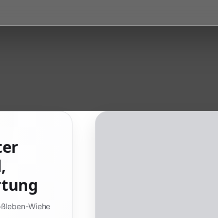
ter
,
rtung
Roßleben-Wiehe