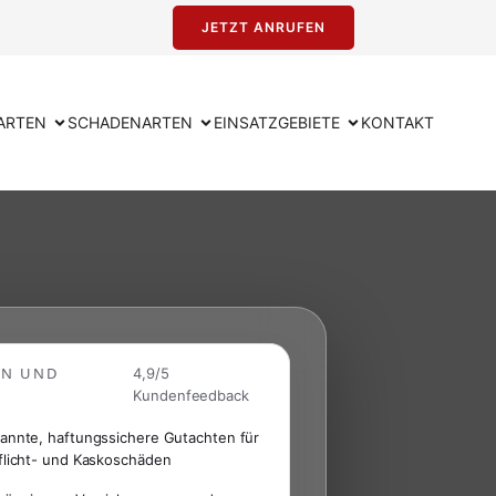
JETZT ANRUFEN
ARTEN
SCHADENARTEN
EINSATZGEBIETE
KONTAKT
EN UND
4,9/5
Kundenfeedback
annte, haftungssichere Gutachten für
flicht- und Kaskoschäden