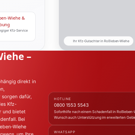
ben-Wiehe &
bung
giger Kfz-Service
Ihr Kfz-Gutachter in Roßleben-Wiehe
Wiehe –
hängig direkt in
n,
 sorgen dafür,
HOTLINE
les Kfz-
0800 1553 5543
r und bietet
Soforthilfe nach einem Schadenfall in Roßleben-W
Wunsch auch Unterstützung im erweiterten Gebi
enfall. Bei
ßleben-Wiehe
WHATSAPP
erwegs, um Ihre