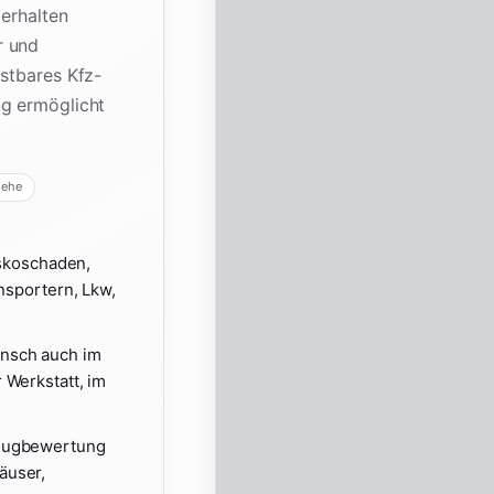
 erhalten
r und
astbares Kfz-
ng ermöglicht
iehe
askoschaden,
nsportern, Lkw,
unsch auch im
 Werkstatt, im
zeugbewertung
äuser,