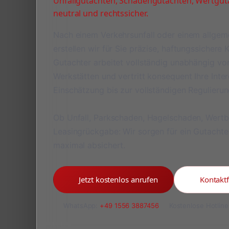
Unfallgutachten, Schadengutachten, Wertguta
neutral und rechtssicher.
Nach einem Verkehrsunfall oder einem allge
erstellen wir für Sie präzise, haftungssichere
Gutachter arbeitet vollständig unabhängig v
Werkstätten und vertritt konsequent Ihre Inte
Einschätzung bis zur vollständigen Regulieru
Ob Unfall, Parkschaden, Hagelschaden, Wert
Leasingrückgabe: Wir sorgen für ein Gutachte
maximal absichert.
Jetzt kostenlos anrufen
Kontakt
WhatsApp:
+49 1556 3887456
Kostenlose Hotline