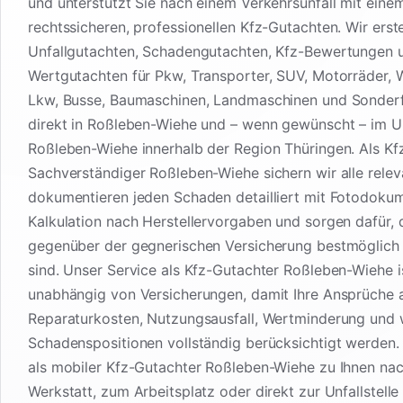
und unterstützt Sie nach einem Verkehrsunfall mit eine
rechtssicheren, professionellen Kfz-Gutachten. Wir erste
Unfallgutachten, Schadengutachten, Kfz-Bewertungen 
Wertgutachten für Pkw, Transporter, SUV, Motorräder,
Lkw, Busse, Baumaschinen, Landmaschinen und Sonder
direkt in Roßleben-Wiehe und – wenn gewünscht – im 
Roßleben-Wiehe innerhalb der Region Thüringen. Als Kf
Sachverständiger Roßleben-Wiehe sichern wir alle rele
dokumentieren jeden Schaden detailliert mit Fotodoku
Kalkulation nach Herstellervorgaben und sorgen dafür, 
gegenüber der gegnerischen Versicherung bestmöglich 
sind. Unser Service als Kfz-Gutachter Roßleben-Wiehe i
unabhängig von Versicherungen, damit Ihre Ansprüche 
Reparaturkosten, Nutzungsausfall, Wertminderung und 
Schadenspositionen vollständig berücksichtigt werden
als mobiler Kfz-Gutachter Roßleben-Wiehe zu Ihnen nac
Werkstatt, zum Arbeitsplatz oder direkt zur Unfallstelle 