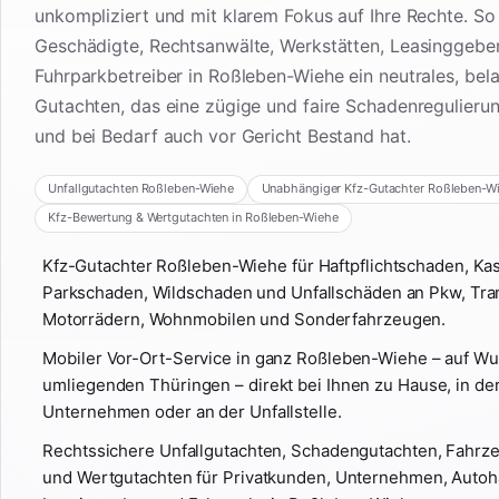
unkompliziert und mit klarem Fokus auf Ihre Rechte. So
Geschädigte, Rechtsanwälte, Werkstätten, Leasinggebe
Fuhrparkbetreiber in Roßleben-Wiehe ein neutrales, bel
Gutachten, das eine zügige und faire Schadenregulieru
und bei Bedarf auch vor Gericht Bestand hat.
Unfallgutachten Roßleben-Wiehe
Unabhängiger Kfz-Gutachter Roßleben-W
Kfz-Bewertung & Wertgutachten in Roßleben-Wiehe
Kfz-Gutachter Roßleben-Wiehe für Haftpflichtschaden, K
Parkschaden, Wildschaden und Unfallschäden an Pkw, Tra
Motorrädern, Wohnmobilen und Sonderfahrzeugen.
Mobiler Vor-Ort-Service in ganz Roßleben-Wiehe – auf W
umliegenden Thüringen – direkt bei Ihnen zu Hause, in der
Unternehmen oder an der Unfallstelle.
Rechtssichere Unfallgutachten, Schadengutachten, Fahr
und Wertgutachten für Privatkunden, Unternehmen, Autoh