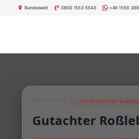
Bundesweit
0800 1553 5543
+49 1556 388
ATD-GUTACHTER
KFZ-GUTACHTEN – BUNDESW
Gutachter Roßle