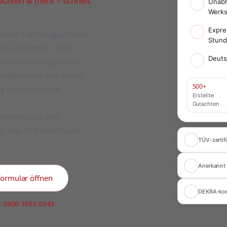
chten & mehr – schnell,
Unabh
Werks
Expre
meinen Fahrzeugschaden
Stun
 Kfz-Gutachten. ATD-
Deuts
on Versicherungen und
ressen – von der ersten
500+
ng des Schadens.
Erstellte
Gutachten
bestimmung oder
n, das Ihre Ansprüche
TÜV-zertifi
Anerkannt 
formular öffnen
DEKRA-ko
:
0800 1553 5543