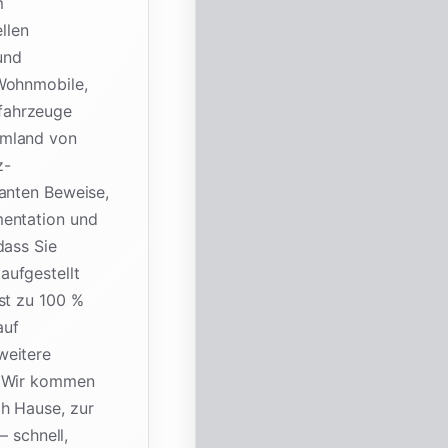
m
llen
und
 Wohnmobile,
fahrzeuge
Umland von
z-
vanten Beweise,
mentation und
dass Sie
aufgestellt
st zu 100 %
auf
weitere
. Wir kommen
h Hause, zur
– schnell,