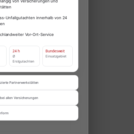
ängig von Versicherungen und
tätten
ss-Unfallgutachten innerhalb von 24
den
chlandweiter Vor-Ort-Service
24 h
Bundesweit
Ø
Einsatzgebiet
Erstgutachten
zierte Partnerwerkstätten
bei allen Versicherungen
nform