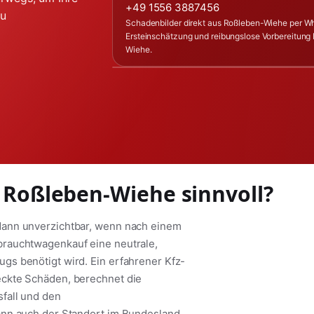
+49 1556 3887456
zu
Schadenbilder direkt aus Roßleben-Wiehe per W
Ersteinschätzung und reibungslose Vorbereitung
Wiehe.
n Roßleben-Wiehe sinnvoll?
dann unverzichtbar, wenn nach einem
brauchtwagenkauf eine neutrale,
s benötigt wird. Ein erfahrener Kfz-
eckte Schäden, berechnet die
fall und den
ann auch der Standort im Bundesland