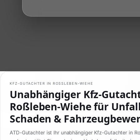
KFZ-GUTACHTER IN ROSSLEBEN-WIEHE
Unabhängiger Kfz-Gutach
Roßleben-Wiehe für Unfall
Schaden & Fahrzeugbewe
ATD-Gutachter ist Ihr unabhängiger Kfz-Gutachter in 