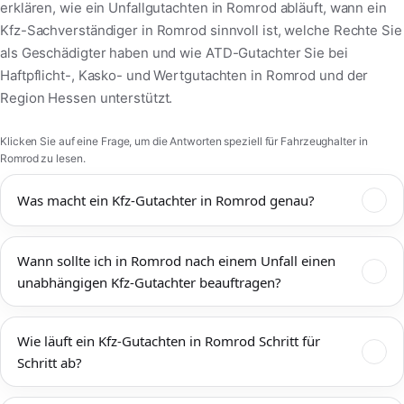
erklären, wie ein Unfallgutachten in Romrod abläuft, wann ein
Kfz-Sachverständiger in Romrod sinnvoll ist, welche Rechte Sie
als Geschädigter haben und wie ATD-Gutachter Sie bei
Haftpflicht-, Kasko- und Wertgutachten in Romrod und der
Region Hessen unterstützt.
Klicken Sie auf eine Frage, um die Antworten speziell für Fahrzeughalter in
Romrod zu lesen.
Was macht ein Kfz-Gutachter in Romrod genau?
Ein Kfz-Gutachter in Romrod dokumentiert Unfallschäden,
Wann sollte ich in Romrod nach einem Unfall einen
bewertet den technischen und wirtschaftlichen Zustand Ihres
unabhängigen Kfz-Gutachter beauftragen?
Fahrzeugs und ermittelt Reparaturkosten,
Wiederbeschaffungswert, Restwert und mögliche
Einen unabhängigen Kfz-Gutachter sollten Sie in Romrod immer
Wertminderung. Das Kfz-Gutachten Romrod wird von
Wie läuft ein Kfz-Gutachten in Romrod Schritt für
dann beauftragen, wenn mehr als ein offensichtlicher
Versicherungen, Werkstätten, Rechtsanwälten und Gerichten
Schritt ab?
Bagatellschaden vorliegt oder die tatsächliche Schadenshöhe
anerkannt und bildet die Grundlage für eine faire
unklar ist. Das gilt sowohl für Unfälle im Innenstadtbereich von
Schadenregulierung. ATD-Gutachter arbeitet unabhängig, ist