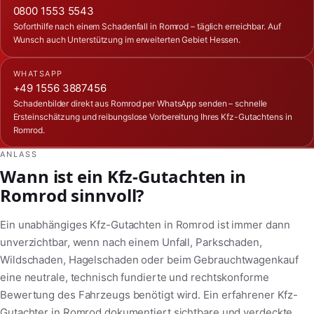
0800 1553 5543
Soforthilfe nach einem Schadenfall in Romrod – täglich erreichbar. Auf
Wunsch auch Unterstützung im erweiterten Gebiet Hessen.
WHATSAPP
+49 1556 3887456
Schadenbilder direkt aus Romrod per WhatsApp senden – schnelle
Ersteinschätzung und reibungslose Vorbereitung Ihres Kfz-Gutachtens in
Romrod.
ANLASS
Wann ist ein Kfz-Gutachten in
Romrod sinnvoll?
Ein unabhängiges Kfz-Gutachten in Romrod ist immer dann
unverzichtbar, wenn nach einem Unfall, Parkschaden,
Wildschaden, Hagelschaden oder beim Gebrauchtwagenkauf
eine neutrale, technisch fundierte und rechtskonforme
Bewertung des Fahrzeugs benötigt wird. Ein erfahrener Kfz-
Gutachter in Romrod dokumentiert sichtbare und verdeckte