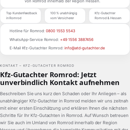
von Romrod innerhalb der Region Hessen.
Top Kundenfeedback
100 % unabhängig
Kfz-Gutachter
in Romrod
vom Versicherer
Romrod & Hessen
Hotline für Romrod:
0800 1553 5543
WhatsApp-Service Romrod:
+49 1556 3887456
E-Mail Kfz-Gutachter Romrod:
info@atd-gutachter.de
KONTAKT – KFZ-GUTACHTER ROMROD
Kfz-Gutachter Romrod: Jetzt
unverbindlich Kontakt aufnehmen
Beschreiben Sie uns kurz den Schaden oder Ihr Anliegen – als
unabhängiger Kfz-Gutachter in Romrod melden wir uns zeitnah
mit einer ersten Einschätzung und erklären Ihnen die nächsten
Schritte für Ihr Kfz-Gutachten in Romrod. Auf Wunsch betreuen
wir Sie auch im Umland von Romrod innerhalb der Region
Hessen und übernehmen die komplette Kommunikation mit der