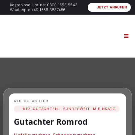
Kostenlose Hotline: 0800 1553 5543
JETZT ANRUFEN
WhatsApp: +49 1556 3887456
ATD-GUTACHTER
KFZ-GUTACHTEN – BUNDESWEIT IM EINSATZ
Gutachter Romrod