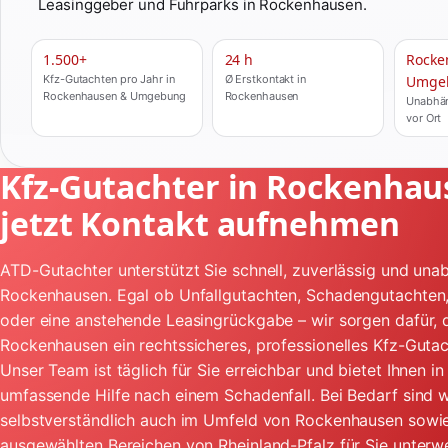
Leasinggeber und Fuhrparks in Rockenhausen.
1.500+
24 h
Rocke
Kfz-Gutachten pro Jahr in
Ø Erstkontakt in
Umge
Rockenhausen & Umgebung
Rockenhausen
Unabhän
vor Ort
Kfz-Gutachter in Rockenhau
jetzt Kontakt aufnehmen
ATD-Gutachter unterstützt Sie schnell, zuverlässig und unab
Rockenhausen. Egal ob Unfallgutachten, Schadengutachten
oder eine anstehende Leasingrückgabe – wir sorgen dafür, d
Rockenhausen ein rechtssicheres, professionelles Kfz-Gutac
Unser Team ist täglich für Sie erreichbar und bietet Ihnen 
umfassende Hilfe nach einem Schadenfall. Bei Bedarf sind w
selbstverständlich auch im Umfeld von Rockenhausen sowie
ausgewählten Bereichen von Rheinland-Pfalz für Sie unterw