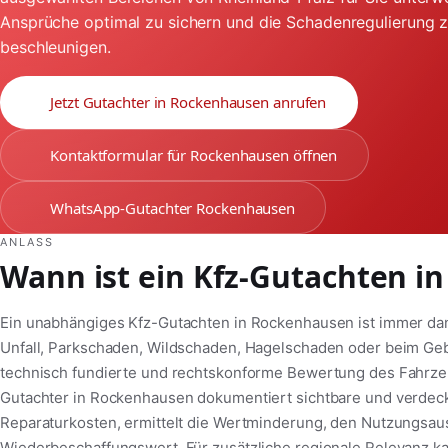
Ansprüche optimal zu sichern und die Schadenregulierung 
beschleunigen.
Jetzt Gutachter in Rockenhausen anrufen
Kontaktformular für Rockenhausen öffnen
WhatsApp-Gutachter Rockenhausen
ANLASS
Wann ist ein Kfz-Gutachten i
Ein unabhängiges Kfz-Gutachten in Rockenhausen ist immer da
Unfall, Parkschaden, Wildschaden, Hagelschaden oder beim Ge
technisch fundierte und rechtskonforme Bewertung des Fahrzeug
Gutachter in Rockenhausen dokumentiert sichtbare und verdec
Reparaturkosten, ermittelt die Wertminderung, den Nutzungsaus
Wiederbeschaffungswert. Für zusätzliche regionale Relevanz k