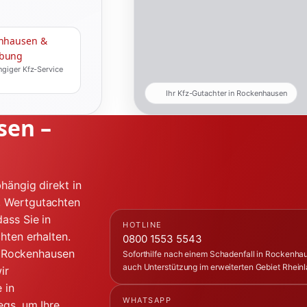
nhausen &
bung
giger Kfz-Service
Ihr Kfz-Gutachter in Rockenhausen
sen –
hängig direkt in
, Wertgutachten
ass Sie in
HOTLINE
hten erhalten.
0800 1553 5543
in Rockenhausen
Soforthilfe nach einem Schadenfall in Rockenhau
auch Unterstützung im erweiterten Gebiet Rheinl
ir
 in
WHATSAPP
egs, um Ihre