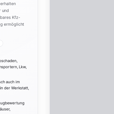
 erhalten
r und
tbares Kfz-
ng ermöglicht
koschaden,
nsportern, Lkw,
sch auch im
in der Werkstatt,
zeugbewertung
äuser,