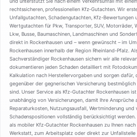
und unterstützt Sie nach einem Verkehrsunfall mit eine
rechtssicheren, professionellen Kfz-Gutachten. Wir erste
Unfallgutachten, Schadengutachten, Kfz-Bewertungen 
Wertgutachten für Pkw, Transporter, SUV, Motorräder,
Lkw, Busse, Baumaschinen, Landmaschinen und Sonder
direkt in Rockenhausen und – wenn gewünscht – im Um
Rockenhausen innerhalb der Region Rheinland-Pfalz. Al
Sachverständiger Rockenhausen sichern wir alle releva
dokumentieren jeden Schaden detailliert mit Fotodoku
Kalkulation nach Herstellervorgaben und sorgen dafür, 
gegenüber der gegnerischen Versicherung bestmöglich 
sind. Unser Service als Kfz-Gutachter Rockenhausen is
unabhängig von Versicherungen, damit Ihre Ansprüche 
Reparaturkosten, Nutzungsausfall, Wertminderung und 
Schadenspositionen vollständig berücksichtigt werden
als mobiler Kfz-Gutachter Rockenhausen zu Ihnen nach
Werkstatt, zum Arbeitsplatz oder direkt zur Unfallstelle 