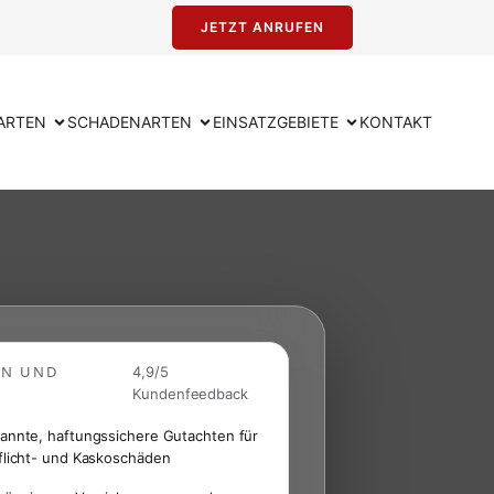
JETZT ANRUFEN
ARTEN
SCHADENARTEN
EINSATZGEBIETE
KONTAKT
EN UND
4,9/5
Kundenfeedback
annte, haftungssichere Gutachten für
flicht- und Kaskoschäden