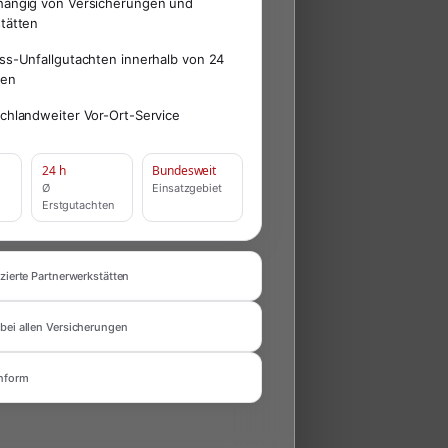
ängig von Versicherungen und
tätten
ss-Unfallgutachten innerhalb von 24
den
chlandweiter Vor-Ort-Service
24 h
Bundesweit
Ø
Einsatzgebiet
Erstgutachten
zierte Partnerwerkstätten
bei allen Versicherungen
nform