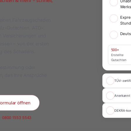
chten & mehr – schnell,
Unabh
Werks
Expre
meinen Fahrzeugschaden
Stun
 Kfz-Gutachten. ATD-
Deuts
on Versicherungen und
ressen – von der ersten
500+
ng des Schadens.
Erstellte
Gutachten
bestimmung oder
n, das Ihre Ansprüche
TÜV-zertifi
Anerkannt 
formular öffnen
DEKRA-ko
:
0800 1553 5543