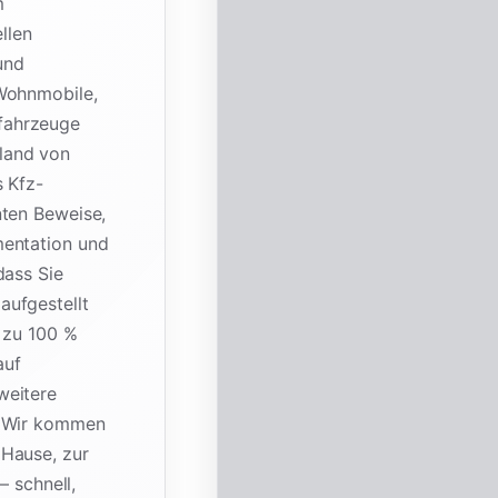
m
llen
und
 Wohnmobile,
fahrzeuge
land von
s Kfz-
nten Beweise,
mentation und
dass Sie
aufgestellt
t zu 100 %
auf
weitere
. Wir kommen
 Hause, zur
– schnell,