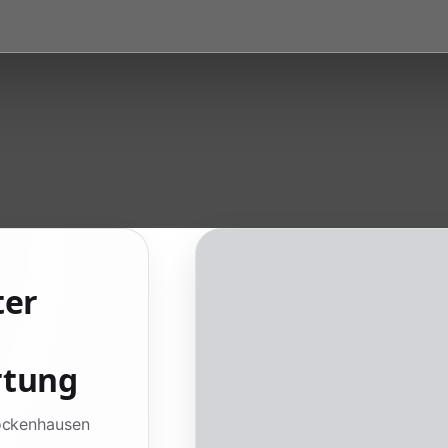
ter
rtung
Rockenhausen