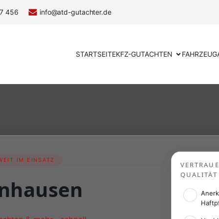
7 456
info@atd-gutachter.de
STARTSEITE
KFZ-GUTACHTEN
FAHRZEUG
EIT IM EINSATZ
VERTRAU
QUALITÄT
enhausen
Anerk
Haftp