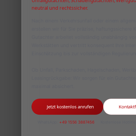
Unfallgutachten, Schadengutachten, Wertguta
neutral und rechtssicher.
Nach einem Verkehrsunfall oder einem allge
erstellen wir für Sie präzise, haftungssichere
Gutachter arbeitet vollständig unabhängig v
Werkstätten und vertritt konsequent Ihre Inte
Einschätzung bis zur vollständigen Regulieru
Ob Unfall, Parkschaden, Hagelschaden, Wert
Leasingrückgabe: Wir sorgen für ein Gutachte
maximal absichert.
Jetzt kostenlos anrufen
Kontakt
WhatsApp:
+49 1556 3887456
Kostenlose Hotline