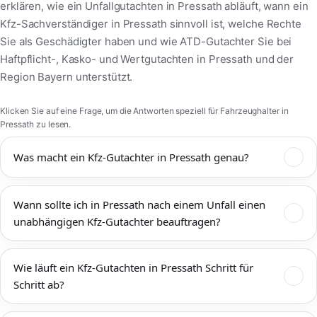
erklären, wie ein Unfallgutachten in Pressath abläuft, wann ein
Kfz-Sachverständiger in Pressath sinnvoll ist, welche Rechte
Sie als Geschädigter haben und wie ATD-Gutachter Sie bei
Haftpflicht-, Kasko- und Wertgutachten in Pressath und der
Region Bayern unterstützt.
Klicken Sie auf eine Frage, um die Antworten speziell für Fahrzeughalter in
Pressath zu lesen.
Was macht ein Kfz-Gutachter in Pressath genau?
Ein Kfz-Gutachter in Pressath dokumentiert Unfallschäden,
Wann sollte ich in Pressath nach einem Unfall einen
bewertet den technischen und wirtschaftlichen Zustand Ihres
unabhängigen Kfz-Gutachter beauftragen?
Fahrzeugs und ermittelt Reparaturkosten,
Wiederbeschaffungswert, Restwert und mögliche
Einen unabhängigen Kfz-Gutachter sollten Sie in Pressath
Wertminderung. Das Kfz-Gutachten Pressath wird von
Wie läuft ein Kfz-Gutachten in Pressath Schritt für
immer dann beauftragen, wenn mehr als ein offensichtlicher
Versicherungen, Werkstätten, Rechtsanwälten und Gerichten
Schritt ab?
Bagatellschaden vorliegt oder die tatsächliche Schadenshöhe
anerkannt und bildet die Grundlage für eine faire
unklar ist. Das gilt sowohl für Unfälle im Innenstadtbereich von
Schadenregulierung. ATD-Gutachter arbeitet unabhängig, ist