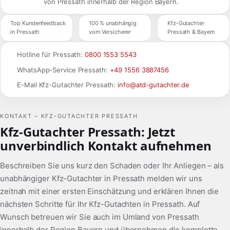
von Pressath innerhalb der Region Bayern.
Top Kundenfeedback
100 % unabhängig
Kfz-Gutachter
in Pressath
vom Versicherer
Pressath & Bayern
Hotline für Pressath:
0800 1553 5543
WhatsApp-Service Pressath:
+49 1556 3887456
E-Mail Kfz-Gutachter Pressath:
info@atd-gutachter.de
KONTAKT – KFZ-GUTACHTER PRESSATH
Kfz-Gutachter Pressath: Jetzt
unverbindlich Kontakt aufnehmen
Beschreiben Sie uns kurz den Schaden oder Ihr Anliegen – als
unabhängiger Kfz-Gutachter in Pressath melden wir uns
zeitnah mit einer ersten Einschätzung und erklären Ihnen die
nächsten Schritte für Ihr Kfz-Gutachten in Pressath. Auf
Wunsch betreuen wir Sie auch im Umland von Pressath
innerhalb der Region Bayern und übernehmen die komplette