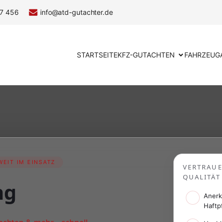
7 456
info@atd-gutachter.de
STARTSEITE
KFZ-GUTACHTEN
FAHRZEUG
EIT IM EINSATZ
VERTRAU
QUALITÄT
ng
Anerk
Haftp