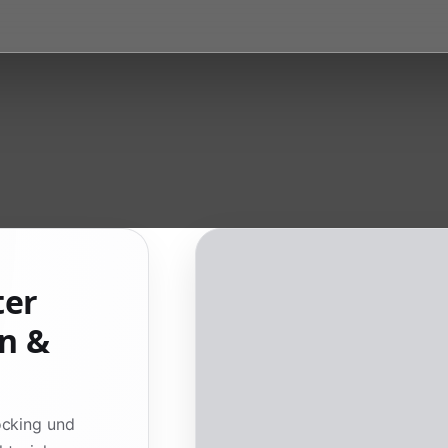
ter
en &
ocking und