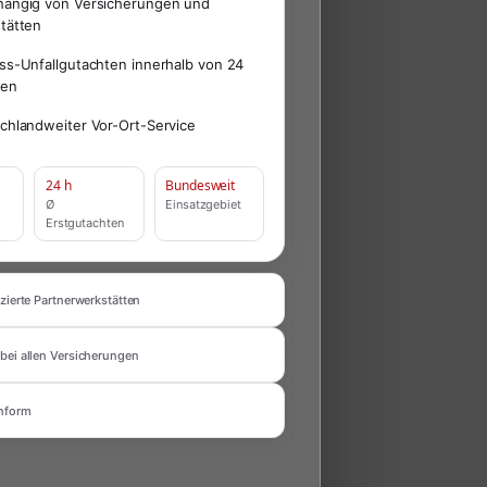
ängig von Versicherungen und
tätten
ss-Unfallgutachten innerhalb von 24
den
chlandweiter Vor-Ort-Service
24 h
Bundesweit
Ø
Einsatzgebiet
Erstgutachten
zierte Partnerwerkstätten
bei allen Versicherungen
nform