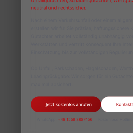
Unfallgutachten, Schadengutachten, Wertguta
neutral und rechtssicher.
Nach einem Verkehrsunfall oder einem allge
erstellen wir für Sie präzise, haftungssichere
Gutachter arbeitet vollständig unabhängig v
Werkstätten und vertritt konsequent Ihre Inte
Einschätzung bis zur vollständigen Regulieru
Ob Unfall, Parkschaden, Hagelschaden, Wert
Leasingrückgabe: Wir sorgen für ein Gutachte
maximal absichert.
Jetzt kostenlos anrufen
Kontakt
WhatsApp:
+49 1556 3887456
Kostenlose Hotline