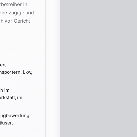
betreiber in
eine zügige und
h vor Gericht
en,
nsportern, Lkw,
ch im
rkstatt, im
zeugbewertung
äuser,