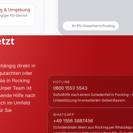
ng & Umgebung
giger Kfz-Service
Ihr Kfz-Gutachter in Pocking
etzt
hängig direkt in
gutachten oder
ie in Pocking
HOTLINE
 Unser Team ist
0800 1553 5543
sende Hilfe nach
Soforthilfe nach einem Schadenfall in Pocking – 
Unterstützung im erweiterten Gebiet Bayern.
auch im Umfeld
r Sie
WHATSAPP
+49 1556 3887456
Schadenbilder direkt aus Pocking per WhatsApp 
und reibungslose Vorbereitung Ihres Kfz-Gutacht