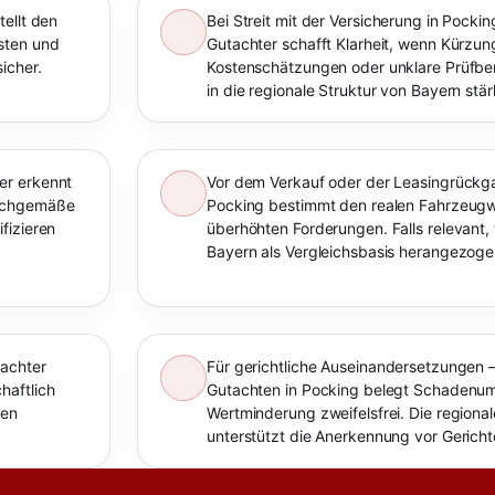
tellt den
Bei Streit mit der Versicherung in Pocki
sten und
Gutachter schafft Klarheit, wenn Kürzu
icher.
Kostenschätzungen oder unklare Prüfberi
in die regionale Struktur von Bayern stär
er erkennt
Vor dem Verkauf oder der Leasingrückga
sachgemäße
Pocking bestimmt den realen Fahrzeugw
fizieren
überhöhten Forderungen. Falls relevant,
Bayern als Vergleichsbasis herangezoge
tachter
Für gerichtliche Auseinandersetzungen –
haftlich
Gutachten in Pocking belegt Schadenu
nen
Wertminderung zweifelsfrei. Die regiona
unterstützt die Anerkennung vor Gerich