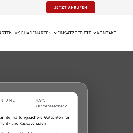
JETZT ANRUFEN
ARTEN
SCHADENARTEN
EINSATZGEBIETE
KONTAKT
EN UND
4,9/5
Kundenfeedback
annte, haftungssichere Gutachten für
flicht- und Kaskoschäden