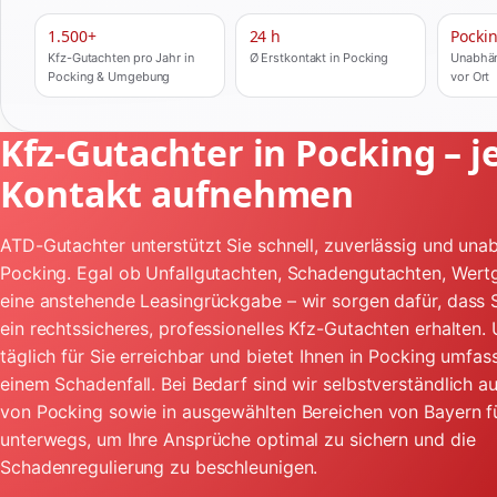
1.500+
24 h
Pocki
Kfz-Gutachten pro Jahr in
Ø Erstkontakt in Pocking
Unabhän
Pocking & Umgebung
vor Ort
Kfz-Gutachter in Pocking – j
Kontakt aufnehmen
ATD-Gutachter unterstützt Sie schnell, zuverlässig und unab
Pocking. Egal ob Unfallgutachten, Schadengutachten, Wert
eine anstehende Leasingrückgabe – wir sorgen dafür, dass S
ein rechtssicheres, professionelles Kfz-Gutachten erhalten.
täglich für Sie erreichbar und bietet Ihnen in Pocking umfas
einem Schadenfall. Bei Bedarf sind wir selbstverständlich 
von Pocking sowie in ausgewählten Bereichen von Bayern fü
unterwegs, um Ihre Ansprüche optimal zu sichern und die
Schadenregulierung zu beschleunigen.