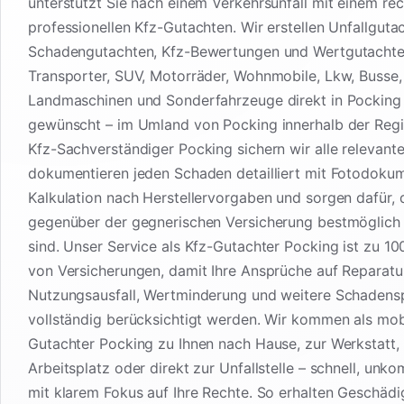
unterstützt Sie nach einem Verkehrsunfall mit einem rec
professionellen Kfz-Gutachten. Wir erstellen Unfallguta
Schadengutachten, Kfz-Bewertungen und Wertgutachte
Transporter, SUV, Motorräder, Wohnmobile, Lkw, Busse
Landmaschinen und Sonderfahrzeuge direkt in Pocking
gewünscht – im Umland von Pocking innerhalb der Regi
Kfz-Sachverständiger Pocking sichern wir alle relevant
dokumentieren jeden Schaden detailliert mit Fotodoku
Kalkulation nach Herstellervorgaben und sorgen dafür, 
gegenüber der gegnerischen Versicherung bestmöglich 
sind. Unser Service als Kfz-Gutachter Pocking ist zu 1
von Versicherungen, damit Ihre Ansprüche auf Reparatu
Nutzungsausfall, Wertminderung und weitere Schadens
vollständig berücksichtigt werden. Wir kommen als mob
Gutachter Pocking zu Ihnen nach Hause, zur Werkstatt,
Arbeitsplatz oder direkt zur Unfallstelle – schnell, unko
mit klarem Fokus auf Ihre Rechte. So erhalten Geschädi