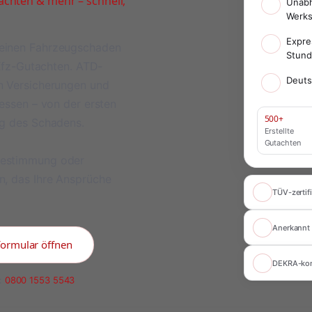
chten & mehr – schnell,
Unabh
Werks
Expre
meinen Fahrzeugschaden
Stun
 Kfz-Gutachten. ATD-
Deuts
on Versicherungen und
ressen – von der ersten
500+
ng des Schadens.
Erstellte
Gutachten
bestimmung oder
n, das Ihre Ansprüche
TÜV-zertifi
Anerkannt 
formular öffnen
DEKRA-ko
:
0800 1553 5543