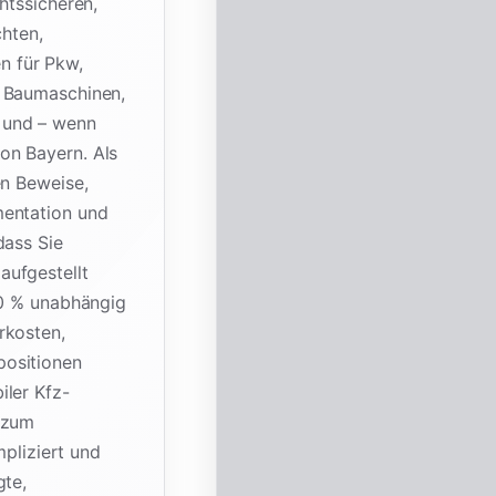
htssicheren,
chten,
n für Pkw,
, Baumaschinen,
 und – wenn
on Bayern. Als
en Beweise,
mentation und
dass Sie
aufgestellt
00 % unabhängig
rkosten,
positionen
iler Kfz-
 zum
mpliziert und
gte,