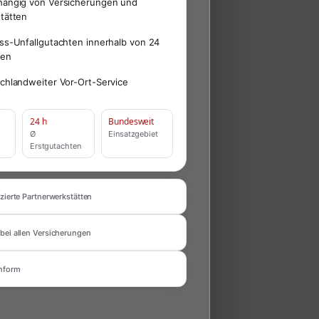
ängig von Versicherungen und
tätten
ss-Unfallgutachten innerhalb von 24
den
chlandweiter Vor-Ort-Service
24 h
Bundesweit
Ø
Einsatzgebiet
Erstgutachten
zierte Partnerwerkstätten
bei allen Versicherungen
nform