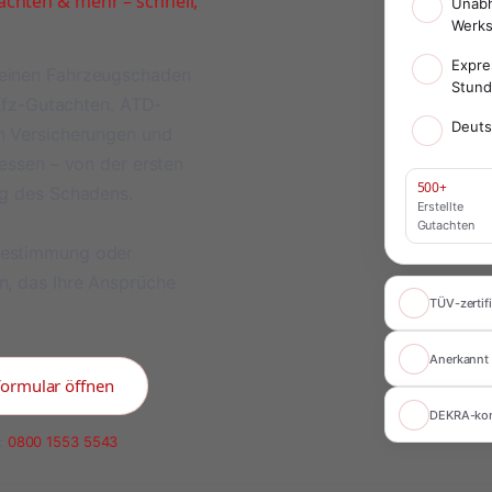
chten & mehr – schnell,
Unabh
Werks
Expre
meinen Fahrzeugschaden
Stun
 Kfz-Gutachten. ATD-
Deuts
on Versicherungen und
ressen – von der ersten
500+
ng des Schadens.
Erstellte
Gutachten
bestimmung oder
n, das Ihre Ansprüche
TÜV-zertifi
Anerkannt 
formular öffnen
DEKRA-ko
:
0800 1553 5543