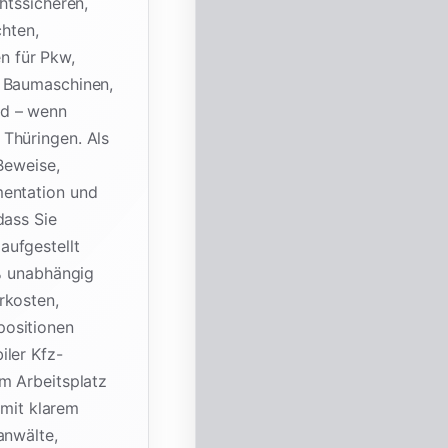
htssicheren,
chten,
n für Pkw,
, Baumaschinen,
nd – wenn
Thüringen. Als
Beweise,
mentation und
dass Sie
aufgestellt
 % unabhängig
rkosten,
positionen
iler Kfz-
m Arbeitsplatz
 mit klarem
anwälte,