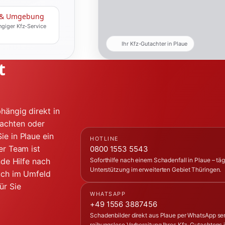
 & Umgebung
giger Kfz-Service
Ihr Kfz-Gutachter in Plaue
t
hängig direkt in
tachten oder
ie in Plaue ein
HOTLINE
er Team ist
0800 1553 5543
nde Hilfe nach
Soforthilfe nach einem Schadenfall in Plaue – tä
Unterstützung im erweiterten Gebiet Thüringen.
auch im Umfeld
ür Sie
WHATSAPP
+49 1556 3887456
Schadenbilder direkt aus Plaue per WhatsApp se
reibungslose Vorbereitung Ihres Kfz-Gutachtens i