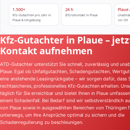
1.500+
24 h
Plaue
Kfz-Gutachten pro Jahr in
Ø Erstkontakt in Plaue
Unabhän
Plaue & Umgebung
vor Ort
Kfz-Gutachter in Plaue – jetz
Kontakt aufnehmen
ATD-Gutachter unterstützt Sie schnell, zuverlässig und unab
Plaue. Egal ob Unfallgutachten, Schadengutachten, Wertgu
eine anstehende Leasingrückgabe – wir sorgen dafür, dass S
rechtssicheres, professionelles Kfz-Gutachten erhalten. Uns
täglich für Sie erreichbar und bietet Ihnen in Plaue umfasse
einem Schadenfall. Bei Bedarf sind wir selbstverständlich 
von Plaue sowie in ausgewählten Bereichen von Thüringen f
unterwegs, um Ihre Ansprüche optimal zu sichern und die
Schadenregulierung zu beschleunigen.