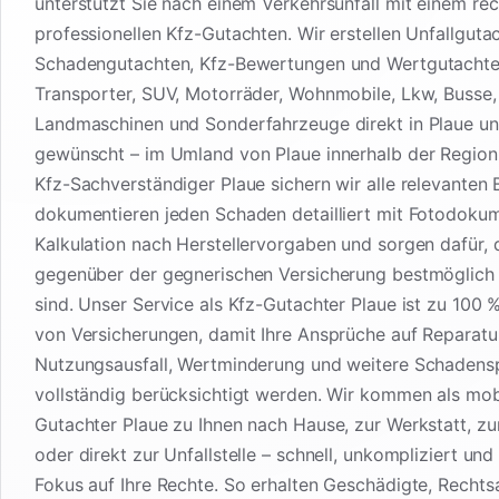
unterstützt Sie nach einem Verkehrsunfall mit einem rec
professionellen Kfz-Gutachten. Wir erstellen Unfallguta
Schadengutachten, Kfz-Bewertungen und Wertgutachte
Transporter, SUV, Motorräder, Wohnmobile, Lkw, Busse
Landmaschinen und Sonderfahrzeuge direkt in Plaue u
gewünscht – im Umland von Plaue innerhalb der Region 
Kfz-Sachverständiger Plaue sichern wir alle relevanten 
dokumentieren jeden Schaden detailliert mit Fotodoku
Kalkulation nach Herstellervorgaben und sorgen dafür, 
gegenüber der gegnerischen Versicherung bestmöglich 
sind. Unser Service als Kfz-Gutachter Plaue ist zu 100
von Versicherungen, damit Ihre Ansprüche auf Reparatu
Nutzungsausfall, Wertminderung und weitere Schadens
vollständig berücksichtigt werden. Wir kommen als mob
Gutachter Plaue zu Ihnen nach Hause, zur Werkstatt, zu
oder direkt zur Unfallstelle – schnell, unkompliziert und
Fokus auf Ihre Rechte. So erhalten Geschädigte, Rechts