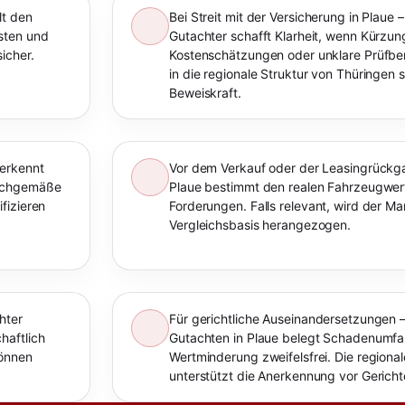
lt den
Bei Streit mit der Versicherung in Plaue
sten und
Gutachter schafft Klarheit, wenn Kürzu
icher.
Kostenschätzungen oder unklare Prüfberi
in die regionale Struktur von Thüringen s
Beweiskraft.
 erkennt
Vor dem Verkauf oder der Leasingrückga
sachgemäße
Plaue bestimmt den realen Fahrzeugwer
fizieren
Forderungen. Falls relevant, wird der Ma
n
Vergleichsbasis herangezogen.
hter
Für gerichtliche Auseinandersetzungen –
haftlich
Gutachten in Plaue belegt Schadenumf
können
Wertminderung zweifelsfrei. Die regiona
unterstützt die Anerkennung vor Gerich