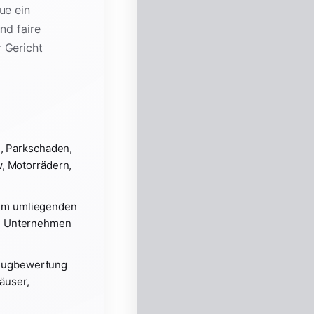
ue ein
nd faire
 Gericht
n, Parkschaden,
, Motorrädern,
 im umliegenden
 im Unternehmen
zeugbewertung
äuser,