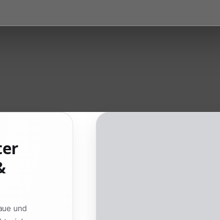
ter
&
laue und