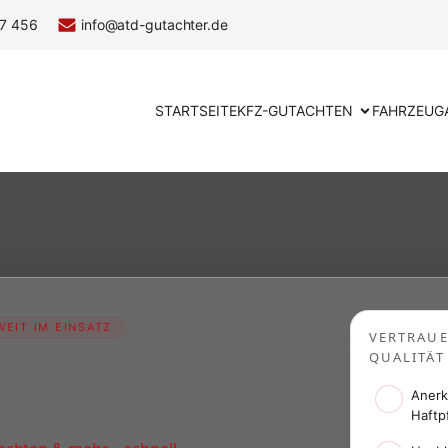
7 456
info@atd-gutachter.de
STARTSEITE
KFZ-GUTACHTEN
FAHRZEUG
EIT IM EINSATZ
VERTRAU
QUALITÄT
Anerk
Haftp