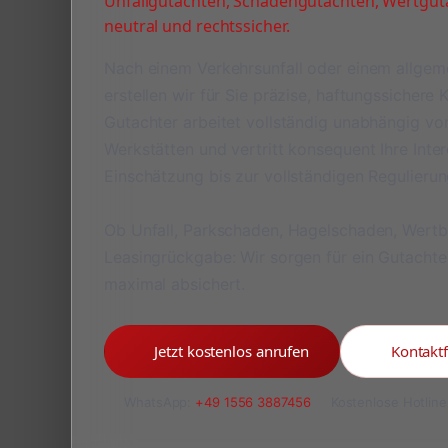
Unfallgutachten, Schadengutachten, Wertguta
neutral und rechtssicher.
Nach einem Verkehrsunfall oder einem allge
erstellen wir für Sie präzise, haftungssichere
Gutachter arbeitet vollständig unabhängig v
Werkstätten und vertritt konsequent Ihre Inte
Einschätzung bis zur vollständigen Regulieru
Ob Unfall, Parkschaden, Hagelschaden, Wert
Leasingrückgabe: Wir sorgen für ein Gutachte
maximal absichert.
Jetzt kostenlos anrufen
Kontakt
WhatsApp:
+49 1556 3887456
Kostenlose Hotline