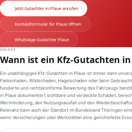
Jetzt Gutachter in Plaue anrufen
Kontaktformular für Plaue öffnen
WhatsApp-Gutachter Plaue
ANLASS
Wann ist ein Kfz-Gutachten in
Ein unabhängiges Kfz-Gutachten in Plaue ist immer dann unverz
Parkschaden, Wildschaden, Hagelschaden oder beim Gebrauchtw
fundierte und rechtskonforme Bewertung des Fahrzeugs benötig
in Plaue dokumentiert sichtbare und verdeckte Schäden, berechn
Wertminderung, den Nutzungsausfall und den Wiederbeschaffung
Relevanz kann auch der Standort im Bundesland Thüringen eine
wenn Versicherungen oder Werkstätten eine gerichtsfeste Eins