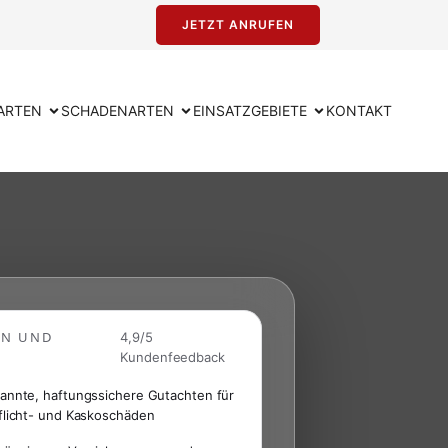
JETZT ANRUFEN
ARTEN
SCHADENARTEN
EINSATZGEBIETE
KONTAKT
EN UND
4,9/5
Kundenfeedback
annte, haftungssichere Gutachten für
flicht- und Kaskoschäden