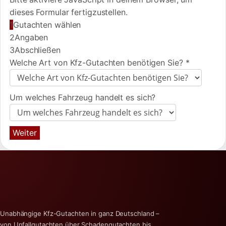
dieses Formular fertigzustellen.
1
Gutachten wählen
2
Angaben
3
Abschließen
Welche Art von Kfz-Gutachten benötigen Sie?
*
Um welches Fahrzeug handelt es sich?
Weiter
Unabhängige Kfz-Gutachten in ganz Deutschland –
von Unfallgutachten über Schadengutachten bis