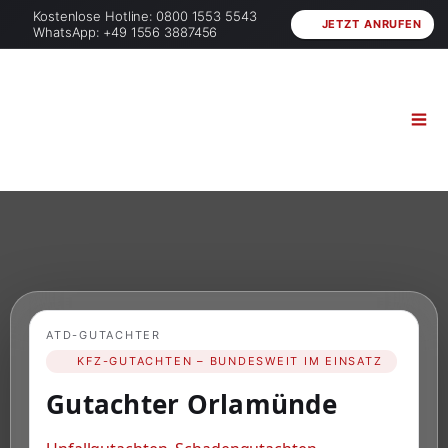
Kostenlose Hotline: 0800 1553 5543
JETZT ANRUFEN
WhatsApp: +49 1556 3887456
ATD-GUTACHTER
KFZ-GUTACHTEN – BUNDESWEIT IM EINSATZ
Gutachter Orlamünde