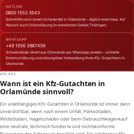
HOTLINE
0800 1553 5543
Soforthilfe nach einem Schadenfall in Orlamünde – täglich erreichbar. Auf
Wunsch auch Unterstützung im erweiterten Gebiet Thüringen.
WHATSAPP
+49 1556 3887456
Schadenbilder direkt aus Orlamünde per WhatsApp senden – schnelle
Ersteinschätzung und reibungslose Vorbereitung Ihres Kfz-Gutachtens in
Orlamünde.
ANLASS
Wann ist ein Kfz-Gutachten in
Orlamünde sinnvoll?
Ein unabhängiges Kfz-Gutachten in Orlamünde ist immer dann
unverzichtbar, wenn nach einem Unfall, Parkschaden,
Wildschaden, Hagelschaden oder beim Gebrauchtwagenkauf
eine neutrale, technisch fundierte und rechtskonforme
Bewertung des Fahrzeugs benötigt wird. Ein erfahrener Kfz-