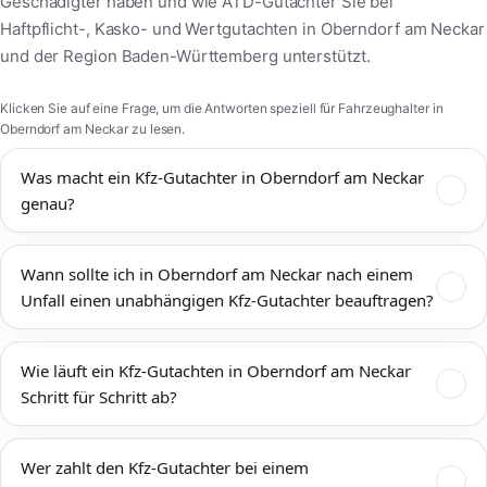
Geschädigter haben und wie ATD-Gutachter Sie bei
Haftpflicht-, Kasko- und Wertgutachten in Oberndorf am Neckar
und der Region Baden-Württemberg unterstützt.
Klicken Sie auf eine Frage, um die Antworten speziell für Fahrzeughalter in
Oberndorf am Neckar zu lesen.
Was macht ein Kfz-Gutachter in Oberndorf am Neckar
genau?
Ein Kfz-Gutachter in Oberndorf am Neckar dokumentiert
Wann sollte ich in Oberndorf am Neckar nach einem
Unfallschäden, bewertet den technischen und wirtschaftlichen
Unfall einen unabhängigen Kfz-Gutachter beauftragen?
Zustand Ihres Fahrzeugs und ermittelt Reparaturkosten,
Wiederbeschaffungswert, Restwert und mögliche
Einen unabhängigen Kfz-Gutachter sollten Sie in Oberndorf am
Wertminderung. Das Kfz-Gutachten Oberndorf am Neckar wird
Wie läuft ein Kfz-Gutachten in Oberndorf am Neckar
Neckar immer dann beauftragen, wenn mehr als ein
von Versicherungen, Werkstätten, Rechtsanwälten und
Schritt für Schritt ab?
offensichtlicher Bagatellschaden vorliegt oder die tatsächliche
Gerichten anerkannt und bildet die Grundlage für eine faire
Schadenshöhe unklar ist. Das gilt sowohl für Unfälle im
Schadenregulierung. ATD-Gutachter arbeitet unabhängig, ist
Zunächst vereinbaren wir einen Termin zur Begutachtung Ihres
Innenstadtbereich von Oberndorf am Neckar als auch auf
nicht an eine Versicherung gebunden und vertritt ausschließlich
Wer zahlt den Kfz-Gutachter bei einem
Fahrzeugs direkt in Oberndorf am Neckar – auf Wunsch bei
Zufahrtsstraßen, Umgehungen und Autobahnanschlüssen rund
Ihre Interessen als Fahrzeughalter in Oberndorf am Neckar und