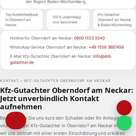
der Region Baden-Württemberg.
Top Kundenfeedback
Kfz-Gutachter
100 % unabhängig
in Oberndorf am
Oberndorf am Neckar
vom Versicherer
Neckar
& Baden-Württemberg
Hotline für Oberndorf am Neckar:
0800 1553 5543
WhatsApp-Service Oberndorf am Neckar:
+49 1556 3887456
E-Mail Kfz-Gutachter Oberndorf am Neckar:
info@atd-
gutachter.de
KONTAKT – KFZ-GUTACHTER OBERNDORF AM NECKAR
Kfz-Gutachter Oberndorf am Neckar:
Jetzt unverbindlich Kontakt
aufnehmen
Beschreiben Sie uns kurz den Schaden oder Ihr Anliegen – als
unabhängiger Kfz-Gutachter in Oberndorf am Neckar melden
wir uns zeitnah mit einer ersten Einschätzung und erklären