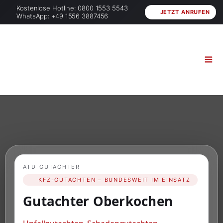
Kostenlose Hotline: 0800 1553 5543
JETZT ANRUFEN
WhatsApp: +49 1556 3887456
ATD-GUTACHTER
KFZ-GUTACHTEN – BUNDESWEIT IM EINSATZ
Gutachter Oberkochen