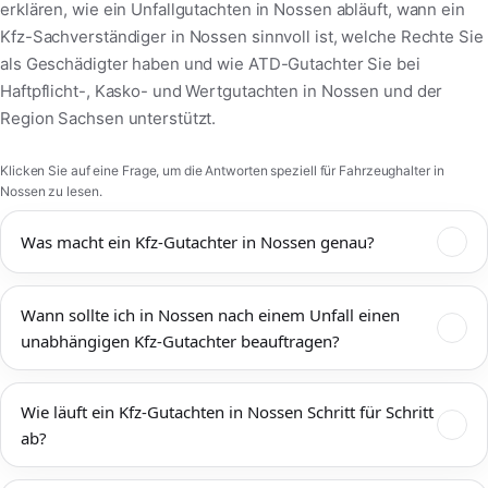
erklären, wie ein Unfallgutachten in Nossen abläuft, wann ein
Kfz-Sachverständiger in Nossen sinnvoll ist, welche Rechte Sie
als Geschädigter haben und wie ATD-Gutachter Sie bei
Haftpflicht-, Kasko- und Wertgutachten in Nossen und der
Region Sachsen unterstützt.
Klicken Sie auf eine Frage, um die Antworten speziell für Fahrzeughalter in
Nossen zu lesen.
Was macht ein Kfz-Gutachter in Nossen genau?
Ein Kfz-Gutachter in Nossen dokumentiert Unfallschäden,
Wann sollte ich in Nossen nach einem Unfall einen
bewertet den technischen und wirtschaftlichen Zustand Ihres
unabhängigen Kfz-Gutachter beauftragen?
Fahrzeugs und ermittelt Reparaturkosten,
Wiederbeschaffungswert, Restwert und mögliche
Einen unabhängigen Kfz-Gutachter sollten Sie in Nossen immer
Wertminderung. Das Kfz-Gutachten Nossen wird von
Wie läuft ein Kfz-Gutachten in Nossen Schritt für Schritt
dann beauftragen, wenn mehr als ein offensichtlicher
Versicherungen, Werkstätten, Rechtsanwälten und Gerichten
ab?
Bagatellschaden vorliegt oder die tatsächliche Schadenshöhe
anerkannt und bildet die Grundlage für eine faire
unklar ist. Das gilt sowohl für Unfälle im Innenstadtbereich von
Schadenregulierung. ATD-Gutachter arbeitet unabhängig, ist