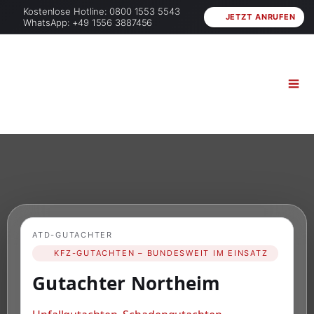
Kostenlose Hotline: 0800 1553 5543
JETZT ANRUFEN
WhatsApp: +49 1556 3887456
ATD-GUTACHTER
KFZ-GUTACHTEN – BUNDESWEIT IM EINSATZ
Gutachter Northeim