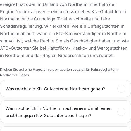
ereignet hat oder im Umland von Northeim innerhalb der
Region Niedersachsen – ein professionelles Kfz-Gutachten in
Northeim ist die Grundlage für eine schnelle und faire
Schadenregulierung. Wir erklären, wie ein Unfallgutachten in
Northeim abläuft, wann ein Kfz-Sachverständiger in Northeim
sinnvoll ist, welche Rechte Sie als Geschädigter haben und wie
ATD-Gutachter Sie bei Haftpflicht-, Kasko- und Wertgutachten
in Northeim und der Region Niedersachsen unterstützt.
Klicken Sie auf eine Frage, um die Antworten speziell für Fahrzeughalter in
Northeim zu lesen.
Was macht ein Kfz-Gutachter in Northeim genau?
Ein Kfz-Gutachter in Northeim dokumentiert Unfallschäden,
Wann sollte ich in Northeim nach einem Unfall einen
bewertet den technischen und wirtschaftlichen Zustand Ihres
unabhängigen Kfz-Gutachter beauftragen?
Fahrzeugs und ermittelt Reparaturkosten,
Wiederbeschaffungswert, Restwert und mögliche
Einen unabhängigen Kfz-Gutachter sollten Sie in Northeim