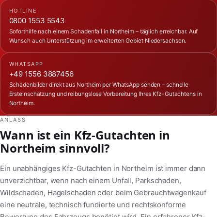
HOTLINE
0800 1553 5543
Soforthilfe nach einem Schadenfall in Northeim – täglich erreichbar. Auf
Wunsch auch Unterstützung im erweiterten Gebiet Niedersachsen.
WHATSAPP
+49 1556 3887456
Schadenbilder direkt aus Northeim per WhatsApp senden – schnelle
Ersteinschätzung und reibungslose Vorbereitung Ihres Kfz-Gutachtens in
Northeim.
ANLASS
Wann ist ein Kfz-Gutachten in
Northeim sinnvoll?
Ein unabhängiges Kfz-Gutachten in Northeim ist immer dann
unverzichtbar, wenn nach einem Unfall, Parkschaden,
Wildschaden, Hagelschaden oder beim Gebrauchtwagenkauf
eine neutrale, technisch fundierte und rechtskonforme
Bewertung des Fahrzeugs benötigt wird. Ein erfahrener Kfz-