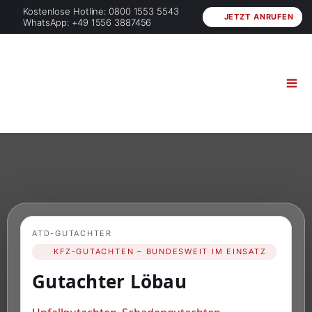
Kostenlose Hotline: 0800 1553 5543
JETZT ANRUFEN
WhatsApp: +49 1556 3887456
ATD-GUTACHTER
KFZ-GUTACHTEN – BUNDESWEIT IM EINSATZ
Gutachter Löbau