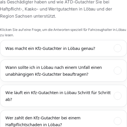
als Geschädigter haben und wie ATD-Gutachter Sie bei
Haftpflicht-, Kasko- und Wertgutachten in Löbau und der
Region Sachsen unterstützt.
Klicken Sie auf eine Frage, um die Antworten speziell für Fahrzeughalter in Löbau
zu lesen.
Was macht ein Kfz-Gutachter in Löbau genau?
Ein Kfz-Gutachter in Löbau dokumentiert Unfallschäden,
Wann sollte ich in Löbau nach einem Unfall einen
bewertet den technischen und wirtschaftlichen Zustand Ihres
unabhängigen Kfz-Gutachter beauftragen?
Fahrzeugs und ermittelt Reparaturkosten,
Wiederbeschaffungswert, Restwert und mögliche
Einen unabhängigen Kfz-Gutachter sollten Sie in Löbau immer
Wertminderung. Das Kfz-Gutachten Löbau wird von
Wie läuft ein Kfz-Gutachten in Löbau Schritt für Schritt
dann beauftragen, wenn mehr als ein offensichtlicher
Versicherungen, Werkstätten, Rechtsanwälten und Gerichten
ab?
Bagatellschaden vorliegt oder die tatsächliche Schadenshöhe
anerkannt und bildet die Grundlage für eine faire
unklar ist. Das gilt sowohl für Unfälle im Innenstadtbereich von
Schadenregulierung. ATD-Gutachter arbeitet unabhängig, ist
Zunächst vereinbaren wir einen Termin zur Begutachtung Ihres
Löbau als auch auf Zufahrtsstraßen, Umgehungen und
nicht an eine Versicherung gebunden und vertritt ausschließlich
Wer zahlt den Kfz-Gutachter bei einem
Fahrzeugs direkt in Löbau – auf Wunsch bei Ihnen zu Hause, in
Autobahnanschlüssen rund um Löbau. Mit einem neutralen
Ihre Interessen als Fahrzeughalter in Löbau und – wenn nötig –
Haftpflichtschaden in Löbau?