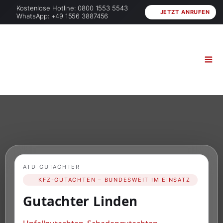
Kostenlose Hotline: 0800 1553 5543
JETZT ANRUFEN
WhatsApp: +49 1556 3887456
ATD-GUTACHTER
KFZ-GUTACHTEN – BUNDESWEIT IM EINSATZ
Gutachter Linden