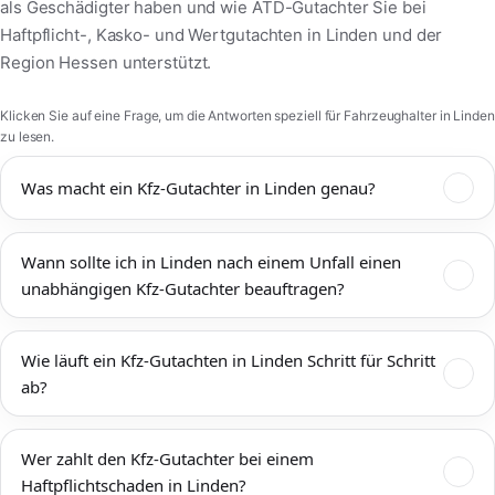
als Geschädigter haben und wie ATD-Gutachter Sie bei
Haftpflicht-, Kasko- und Wertgutachten in Linden und der
Region Hessen unterstützt.
Klicken Sie auf eine Frage, um die Antworten speziell für Fahrzeughalter in Linden
zu lesen.
Was macht ein Kfz-Gutachter in Linden genau?
Ein Kfz-Gutachter in Linden dokumentiert Unfallschäden,
Wann sollte ich in Linden nach einem Unfall einen
bewertet den technischen und wirtschaftlichen Zustand Ihres
unabhängigen Kfz-Gutachter beauftragen?
Fahrzeugs und ermittelt Reparaturkosten,
Wiederbeschaffungswert, Restwert und mögliche
Einen unabhängigen Kfz-Gutachter sollten Sie in Linden immer
Wertminderung. Das Kfz-Gutachten Linden wird von
Wie läuft ein Kfz-Gutachten in Linden Schritt für Schritt
dann beauftragen, wenn mehr als ein offensichtlicher
Versicherungen, Werkstätten, Rechtsanwälten und Gerichten
ab?
Bagatellschaden vorliegt oder die tatsächliche Schadenshöhe
anerkannt und bildet die Grundlage für eine faire
unklar ist. Das gilt sowohl für Unfälle im Innenstadtbereich von
Schadenregulierung. ATD-Gutachter arbeitet unabhängig, ist
Zunächst vereinbaren wir einen Termin zur Begutachtung Ihres
Linden als auch auf Zufahrtsstraßen, Umgehungen und
nicht an eine Versicherung gebunden und vertritt ausschließlich
Wer zahlt den Kfz-Gutachter bei einem
Fahrzeugs direkt in Linden – auf Wunsch bei Ihnen zu Hause, in
Autobahnanschlüssen rund um Linden. Mit einem neutralen
Ihre Interessen als Fahrzeughalter in Linden und – wenn nötig –
Haftpflichtschaden in Linden?