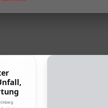
ter
nfall,
rtung
irchberg