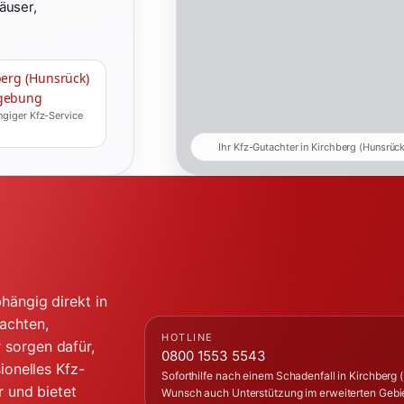
äuser,
berg (Hunsrück)
gebung
giger Kfz-Service
Ihr Kfz-Gutachter in Kirchberg (Hunsrüc
hängig direkt in
achten,
HOTLINE
 sorgen dafür,
0800 1553 5543
ionelles Kfz-
Soforthilfe nach einem Schadenfall in Kirchberg (
r und bietet
Wunsch auch Unterstützung im erweiterten Gebie