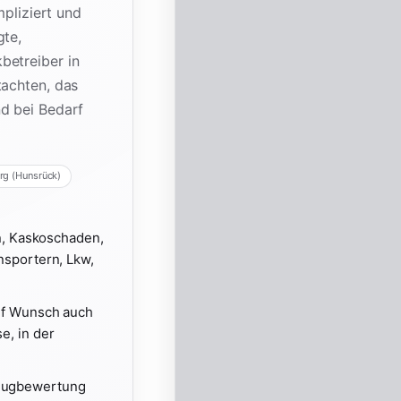
mpliziert und
gte,
betreiber in
tachten, das
nd bei Bedarf
rg (Hunsrück)
n, Kaskoschaden,
nsportern, Lkw,
auf Wunsch auch
e, in der
zeugbewertung