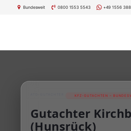
Bundesweit
0800 1553 5543
+49 1556 388
ATD-GUTACHTER
KFZ-GUTACHTEN – BUNDESW
Gutachter Kirch
(Hunsrück)