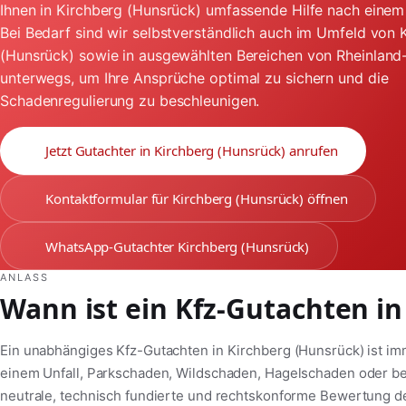
Ihnen in Kirchberg (Hunsrück) umfassende Hilfe nach einem
Bei Bedarf sind wir selbstverständlich auch im Umfeld von 
(Hunsrück) sowie in ausgewählten Bereichen von Rheinland-
unterwegs, um Ihre Ansprüche optimal zu sichern und die
Schadenregulierung zu beschleunigen.
Jetzt Gutachter in Kirchberg (Hunsrück) anrufen
Kontaktformular für Kirchberg (Hunsrück) öffnen
WhatsApp-Gutachter Kirchberg (Hunsrück)
ANLASS
Wann ist ein Kfz-Gutachten in
Ein unabhängiges Kfz-Gutachten in Kirchberg (Hunsrück) ist i
einem Unfall, Parkschaden, Wildschaden, Hagelschaden oder 
neutrale, technisch fundierte und rechtskonforme Bewertung de