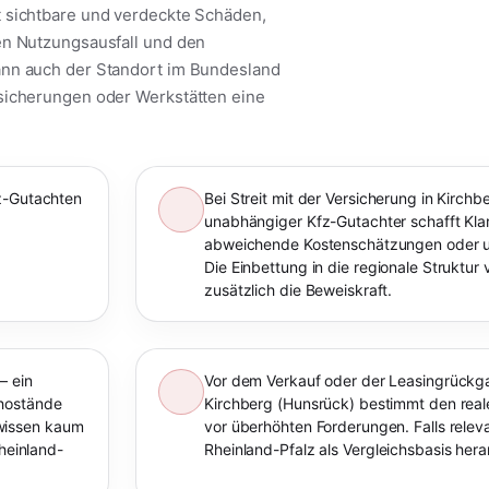
t sichtbare und verdeckte Schäden,
en Nutzungsausfall und den
ann auch der Standort im Bundesland
rsicherungen oder Werkstätten eine
fz-Gutachten
Bei Streit mit der Versicherung in Kirchb
unabhängiger Kfz-Gutachter schafft Kla
abweichende Kostenschätzungen oder un
Die Einbettung in die regionale Struktur 
zusätzlich die Beweiskraft.
– ein
Vor dem Verkauf oder der Leasingrückga
chostände
Kirchberg (Hunsrück) bestimmt den rea
wissen kaum
vor überhöhten Forderungen. Falls relev
Rheinland-
Rheinland-Pfalz als Vergleichsbasis he