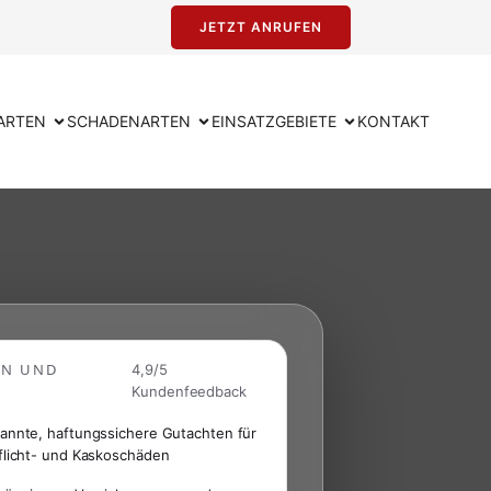
JETZT ANRUFEN
ARTEN
SCHADENARTEN
EINSATZGEBIETE
KONTAKT
EN UND
4,9/5
Kundenfeedback
annte, haftungssichere Gutachten für
flicht- und Kaskoschäden