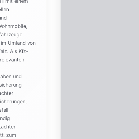
ll mit einem
llen
und
 Wohnmobile,
fahrzeuge
– im Umland von
alz. Als Kfz-
 relevanten
gaben und
sicherung
achter
icherungen,
fall,
ändig
tachter
tt, zum