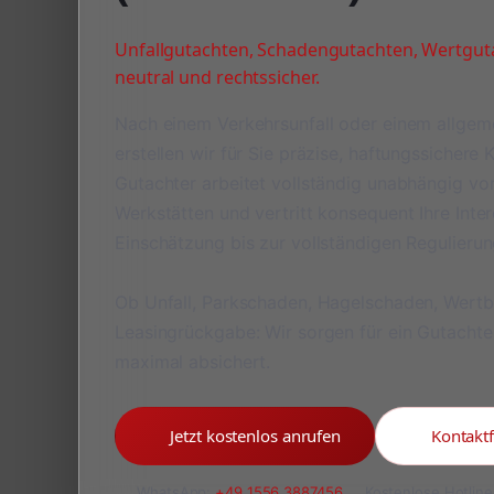
Unfallgutachten, Schadengutachten, Wertguta
neutral und rechtssicher.
Nach einem Verkehrsunfall oder einem allge
erstellen wir für Sie präzise, haftungssichere
Gutachter arbeitet vollständig unabhängig v
Werkstätten und vertritt konsequent Ihre Inte
Einschätzung bis zur vollständigen Regulieru
Ob Unfall, Parkschaden, Hagelschaden, Wert
Leasingrückgabe: Wir sorgen für ein Gutachte
maximal absichert.
Jetzt kostenlos anrufen
Kontakt
WhatsApp:
+49 1556 3887456
Kostenlose Hotline