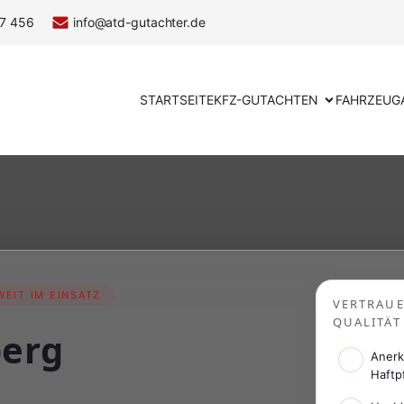
7 456
info@atd-gutachter.de
STARTSEITE
KFZ-GUTACHTEN
FAHRZEUG
EIT IM EINSATZ
VERTRAU
QUALITÄT
berg
Anerk
Haftp