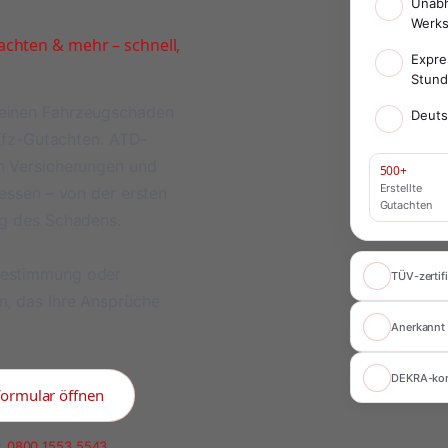
Unabh
Werks
chten & mehr – schnell,
Expre
Stun
meinen Fahrzeugschaden
Deuts
 Kfz-Gutachten. ATD-
on Versicherungen und
500+
Erstellte
ressen – von der ersten
Gutachten
ng des Schadens.
bestimmung oder
TÜV-zertifi
n, das Ihre Ansprüche
Anerkannt 
DEKRA-ko
formular öffnen
:
0800 1553 5543