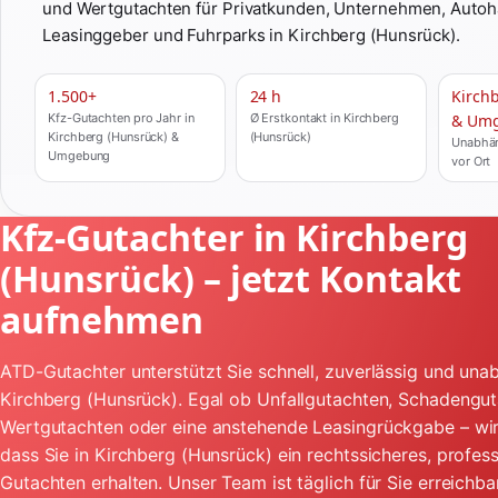
und Wertgutachten für Privatkunden, Unternehmen, Autoh
Leasinggeber und Fuhrparks in Kirchberg (Hunsrück).
1.500+
24 h
Kirch
Kfz-Gutachten pro Jahr in
Ø Erstkontakt in Kirchberg
& Um
Kirchberg (Hunsrück) &
(Hunsrück)
Unabhän
Umgebung
vor Ort
Kfz-Gutachter in Kirchberg
(Hunsrück) – jetzt Kontakt
aufnehmen
ATD-Gutachter unterstützt Sie schnell, zuverlässig und unab
Kirchberg (Hunsrück). Egal ob Unfallgutachten, Schadengut
Wertgutachten oder eine anstehende Leasingrückgabe – wir
dass Sie in Kirchberg (Hunsrück) ein rechtssicheres, profess
Gutachten erhalten. Unser Team ist täglich für Sie erreichba