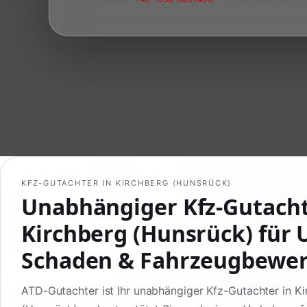
KFZ-GUTACHTER IN KIRCHBERG (HUNSRÜCK)
Unabhängiger Kfz-Gutach
Kirchberg (Hunsrück) für U
Schaden & Fahrzeugbewe
ATD-Gutachter ist Ihr unabhängiger Kfz-Gutachter in K