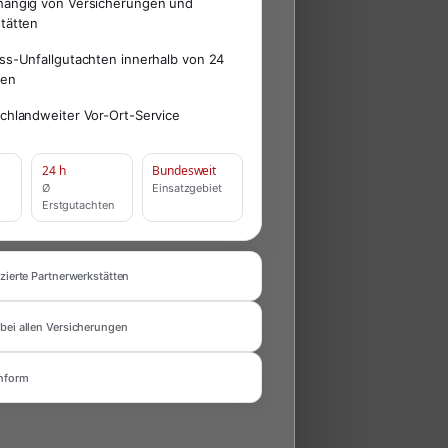
ängig von Versicherungen und
tätten
ss-Unfallgutachten innerhalb von 24
den
chlandweiter Vor-Ort-Service
24 h
Bundesweit
Ø
Einsatzgebiet
Erstgutachten
zierte Partnerwerkstätten
bei allen Versicherungen
nform