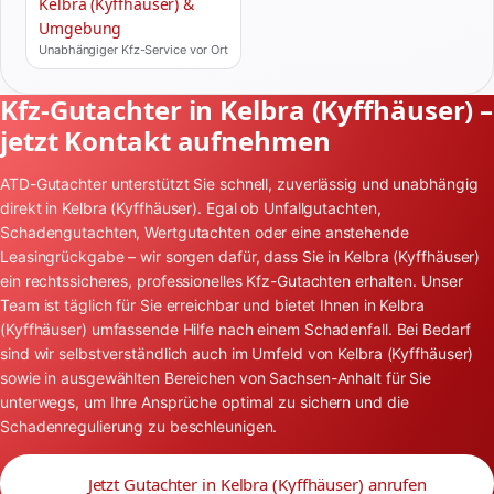
Kelbra (Kyffhäuser) &
Umgebung
Unabhängiger Kfz-Service vor Ort
Kfz-Gutachter in Kelbra (Kyffhäuser) –
jetzt Kontakt aufnehmen
ATD-Gutachter unterstützt Sie schnell, zuverlässig und unabhängig
direkt in Kelbra (Kyffhäuser). Egal ob Unfallgutachten,
Schadengutachten, Wertgutachten oder eine anstehende
Leasingrückgabe – wir sorgen dafür, dass Sie in Kelbra (Kyffhäuser)
ein rechtssicheres, professionelles Kfz-Gutachten erhalten. Unser
Team ist täglich für Sie erreichbar und bietet Ihnen in Kelbra
(Kyffhäuser) umfassende Hilfe nach einem Schadenfall. Bei Bedarf
sind wir selbstverständlich auch im Umfeld von Kelbra (Kyffhäuser)
sowie in ausgewählten Bereichen von Sachsen-Anhalt für Sie
unterwegs, um Ihre Ansprüche optimal zu sichern und die
Schadenregulierung zu beschleunigen.
Jetzt Gutachter in Kelbra (Kyffhäuser) anrufen