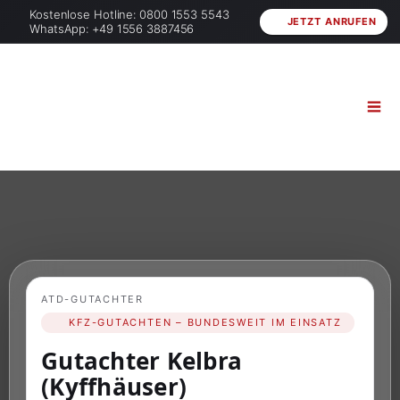
Kostenlose Hotline: 0800 1553 5543
JETZT ANRUFEN
WhatsApp: +49 1556 3887456
ATD-GUTACHTER
KFZ-GUTACHTEN – BUNDESWEIT IM EINSATZ
Gutachter Kelbra
(Kyffhäuser)