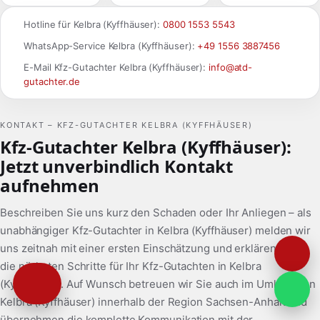
Hotline für Kelbra (Kyffhäuser):
0800 1553 5543
WhatsApp-Service Kelbra (Kyffhäuser):
+49 1556 3887456
E-Mail Kfz-Gutachter Kelbra (Kyffhäuser):
info@atd-
gutachter.de
KONTAKT – KFZ-GUTACHTER KELBRA (KYFFHÄUSER)
Kfz-Gutachter Kelbra (Kyffhäuser):
Jetzt unverbindlich Kontakt
aufnehmen
Beschreiben Sie uns kurz den Schaden oder Ihr Anliegen – als
unabhängiger Kfz-Gutachter in Kelbra (Kyffhäuser) melden wir
uns zeitnah mit einer ersten Einschätzung und erklären Ihnen
die nächsten Schritte für Ihr Kfz-Gutachten in Kelbra
(Kyffhäuser). Auf Wunsch betreuen wir Sie auch im Umland von
Kelbra (Kyffhäuser) innerhalb der Region Sachsen-Anhalt und
übernehmen die komplette Kommunikation mit der