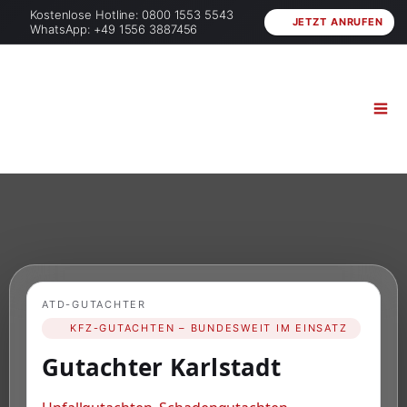
Kostenlose Hotline: 0800 1553 5543
JETZT ANRUFEN
WhatsApp: +49 1556 3887456
ATD-GUTACHTER
KFZ-GUTACHTEN – BUNDESWEIT IM EINSATZ
Gutachter Karlstadt