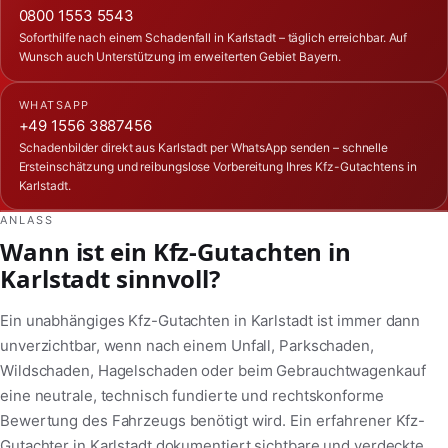
0800 1553 5543
Soforthilfe nach einem Schadenfall in Karlstadt – täglich erreichbar. Auf
Wunsch auch Unterstützung im erweiterten Gebiet Bayern.
WHATSAPP
+49 1556 3887456
Schadenbilder direkt aus Karlstadt per WhatsApp senden – schnelle
Ersteinschätzung und reibungslose Vorbereitung Ihres Kfz-Gutachtens in
Karlstadt.
ANLASS
Wann ist ein Kfz-Gutachten in
Karlstadt sinnvoll?
Ein unabhängiges Kfz-Gutachten in Karlstadt ist immer dann
unverzichtbar, wenn nach einem Unfall, Parkschaden,
Wildschaden, Hagelschaden oder beim Gebrauchtwagenkauf
eine neutrale, technisch fundierte und rechtskonforme
Bewertung des Fahrzeugs benötigt wird. Ein erfahrener Kfz-
Gutachter in Karlstadt dokumentiert sichtbare und verdeckte