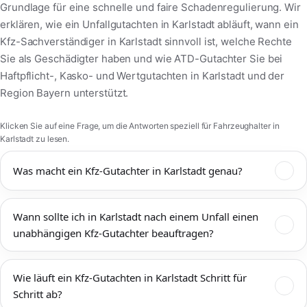
Grundlage für eine schnelle und faire Schadenregulierung. Wir
erklären, wie ein Unfallgutachten in Karlstadt abläuft, wann ein
Kfz-Sachverständiger in Karlstadt sinnvoll ist, welche Rechte
Sie als Geschädigter haben und wie ATD-Gutachter Sie bei
Haftpflicht-, Kasko- und Wertgutachten in Karlstadt und der
Region Bayern unterstützt.
Klicken Sie auf eine Frage, um die Antworten speziell für Fahrzeughalter in
Karlstadt zu lesen.
Was macht ein Kfz-Gutachter in Karlstadt genau?
Ein Kfz-Gutachter in Karlstadt dokumentiert Unfallschäden,
Wann sollte ich in Karlstadt nach einem Unfall einen
bewertet den technischen und wirtschaftlichen Zustand Ihres
unabhängigen Kfz-Gutachter beauftragen?
Fahrzeugs und ermittelt Reparaturkosten,
Wiederbeschaffungswert, Restwert und mögliche
Einen unabhängigen Kfz-Gutachter sollten Sie in Karlstadt
Wertminderung. Das Kfz-Gutachten Karlstadt wird von
Wie läuft ein Kfz-Gutachten in Karlstadt Schritt für
immer dann beauftragen, wenn mehr als ein offensichtlicher
Versicherungen, Werkstätten, Rechtsanwälten und Gerichten
Schritt ab?
Bagatellschaden vorliegt oder die tatsächliche Schadenshöhe
anerkannt und bildet die Grundlage für eine faire