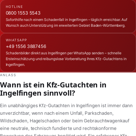
HOTLINE
0800 1553 5543
Soforthilfe nach einem Schadenfall in Ingelfingen – täglich erreichbar. Auf
Wunsch auch Unterstützung im erweiterten Gebiet Baden-Württemberg.
WHATSAPP
+49 1556 3887456
Schadenbilder direkt aus Ingelfingen per WhatsApp senden – schnelle
Ersteinschätzung und reibungslose Vorbereitung Ihres Kfz-Gutachtens in
Ingelfingen.
ANLASS
Wann ist ein Kfz-Gutachten in
Ingelfingen sinnvoll?
Ein unabhängiges Kfz-Gutachten in Ingelfingen ist immer dann
unverzichtbar, wenn nach einem Unfall, Parkschaden,
Wildschaden, Hagelschaden oder beim Gebrauchtwagenkauf
eine neutrale, technisch fundierte und rechtskonforme
Bewertung des Fahrzeugs benötigt wird. Ein erfahrener Kfz-