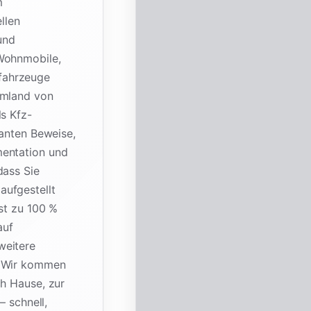
m
llen
und
 Wohnmobile,
fahrzeuge
Umland von
ls Kfz-
vanten Beweise,
mentation und
dass Sie
aufgestellt
ist zu 100 %
auf
weitere
. Wir kommen
ch Hause, zur
– schnell,