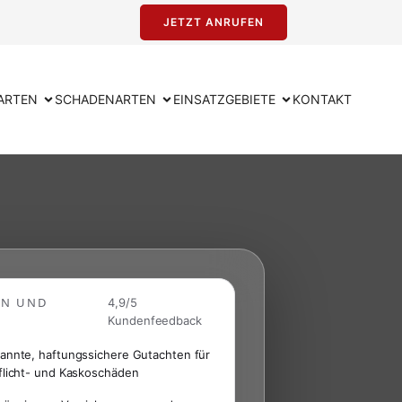
JETZT ANRUFEN
ARTEN
SCHADENARTEN
EINSATZGEBIETE
KONTAKT
EN UND
4,9/5
Kundenfeedback
annte, haftungssichere Gutachten für
flicht- und Kaskoschäden