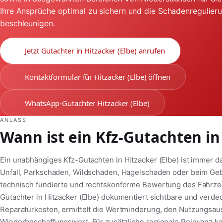
Ihre Ansprüche optimal zu sichern und die Schadenregulier
beschleunigen.
Jetzt Gutachter in Hitzacker (Elbe) anrufen
Kontaktformular für Hitzacker (Elbe) öffnen
WhatsApp-Gutachter Hitzacker (Elbe)
ANLASS
Wann ist ein Kfz-Gutachten in 
Ein unabhängiges Kfz-Gutachten in Hitzacker (Elbe) ist immer 
Unfall, Parkschaden, Wildschaden, Hagelschaden oder beim Ge
technisch fundierte und rechtskonforme Bewertung des Fahrzeug
Gutachter in Hitzacker (Elbe) dokumentiert sichtbare und verd
Reparaturkosten, ermittelt die Wertminderung, den Nutzungsaus
Wiederbeschaffungswert. Für zusätzliche regionale Relevanz k