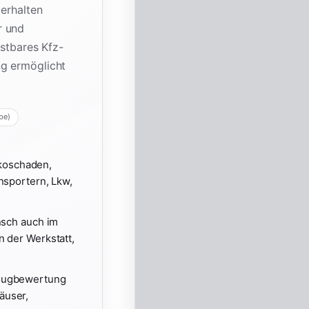
 erhalten
r und
astbares Kfz-
ng ermöglicht
be)
skoschaden,
nsportern, Lkw,
nsch auch im
n der Werkstatt,
zeugbewertung
äuser,