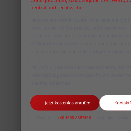
Unfallgutachten, Schadengutachten, Wertguta
neutral und rechtssicher.
Nach einem Verkehrsunfall oder einem allge
erstellen wir für Sie präzise, haftungssichere
Gutachter arbeitet vollständig unabhängig v
Werkstätten und vertritt konsequent Ihre Inte
Einschätzung bis zur vollständigen Regulieru
Ob Unfall, Parkschaden, Hagelschaden, Wert
Leasingrückgabe: Wir sorgen für ein Gutachte
maximal absichert.
Jetzt kostenlos anrufen
Kontakt
WhatsApp:
+49 1556 3887456
Kostenlose Hotline