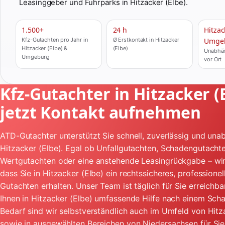
Leasinggeber und Fuhrparks in Hitzacker (Elbe).
1.500+
24 h
Hitzac
Kfz-Gutachten pro Jahr in
Ø Erstkontakt in Hitzacker
Umge
Hitzacker (Elbe) &
(Elbe)
Unabhän
Umgebung
vor Ort
Kfz-Gutachter in Hitzacker (E
jetzt Kontakt aufnehmen
ATD-Gutachter unterstützt Sie schnell, zuverlässig und unab
Hitzacker (Elbe). Egal ob Unfallgutachten, Schadengutachte
Wertgutachten oder eine anstehende Leasingrückgabe – wir
dass Sie in Hitzacker (Elbe) ein rechtssicheres, professionel
Gutachten erhalten. Unser Team ist täglich für Sie erreichba
Ihnen in Hitzacker (Elbe) umfassende Hilfe nach einem Schad
Bedarf sind wir selbstverständlich auch im Umfeld von Hitz
sowie in ausgewählten Bereichen von Niedersachsen für Si