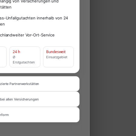
ängig von Versicherungen und
tätten
ss-Unfallgutachten innerhalb von 24
den
chlandweiter Vor-Ort-Service
24 h
Bundesweit
Ø
Einsatzgebiet
Erstgutachten
zierte Partnerwerkstätten
bei allen Versicherungen
nform