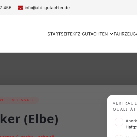
7 456
info@atd-gutachter.de
STARTSEITE
KFZ-GUTACHTEN
FAHRZEUG
EIT IM EINSATZ
VERTRAU
QUALITÄT
ker (Elbe)
Anerk
Haftp