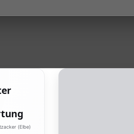
ter
rtung
tzacker (Elbe)