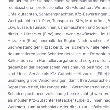
und unterstützt Sie nach einem Verkehrsunfall mit eine
rechtssicheren, professionellen Kfz-Gutachten. Wir erste
Unfallgutachten, Schadengutachten, Kfz-Bewertungen 
Wertgutachten für Pkw, Transporter, SUV, Motorräder,
Lkw, Busse, Baumaschinen, Landmaschinen und Sonder
direkt in Hitzacker (Elbe) und – wenn gewünscht – im 
Hitzacker (Elbe) innerhalb der Region Niedersachsen. A
Sachverständiger Hitzacker (Elbe) sichern wir alle rele
dokumentieren jeden Schaden detailliert mit Fotodoku
Kalkulation nach Herstellervorgaben und sorgen dafür, 
gegenüber der gegnerischen Versicherung bestmöglich 
sind. Unser Service als Kfz-Gutachter Hitzacker (Elbe) 
unabhängig von Versicherungen, damit Ihre Ansprüche 
Reparaturkosten, Nutzungsausfall, Wertminderung und 
Schadenspositionen vollständig berücksichtigt werden
als mobiler Kfz-Gutachter Hitzacker (Elbe) zu Ihnen na
Werkstatt, zum Arbeitsplatz oder direkt zur Unfallstelle 