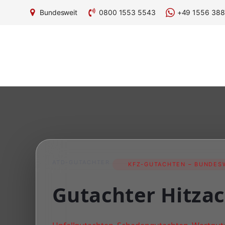
Bundesweit
0800 1553 5543
+49 1556 388
ATD-GUTACHTER
KFZ-GUTACHTEN – BUNDESW
Gutachter Hitzac