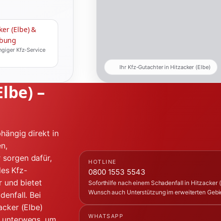
ker (Elbe) &
bung
giger Kfz-Service
Ihr Kfz-Gutachter in Hitzacker (Elbe)
lbe) –
hängig direkt in
n,
 sorgen dafür,
HOTLINE
les Kfz-
0800 1553 5543
r und bietet
Soforthilfe nach einem Schadenfall in Hitzacker (E
Wunsch auch Unterstützung im erweiterten Gebi
enfall. Bei
acker (Elbe)
WHATSAPP
e unterwegs, um