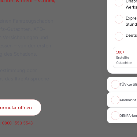
chten & mehr – schnell,
Unabh
Werks
Expre
meinen Fahrzeugschaden
Stun
 Kfz-Gutachten. ATD-
Deuts
on Versicherungen und
ressen – von der ersten
500+
ng des Schadens.
Erstellte
Gutachten
bestimmung oder
n, das Ihre Ansprüche
TÜV-zertifi
Anerkannt 
formular öffnen
DEKRA-ko
:
0800 1553 5543