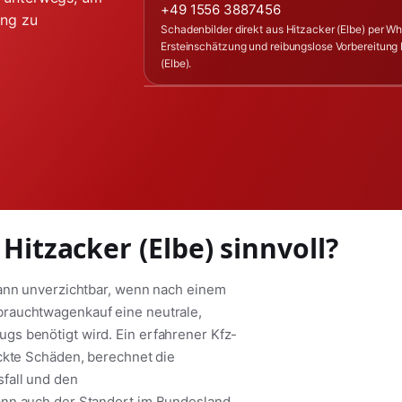
+49 1556 3887456
ung zu
Schadenbilder direkt aus Hitzacker (Elbe) per W
Ersteinschätzung und reibungslose Vorbereitung 
(Elbe).
Hitzacker (Elbe) sinnvoll?
dann unverzichtbar, wenn nach einem
brauchtwagenkauf eine neutrale,
s benötigt wird. Ein erfahrener Kfz-
eckte Schäden, berechnet die
fall und den
ann auch der Standort im Bundesland