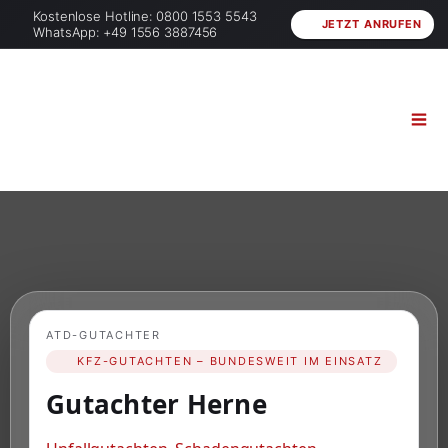
Kostenlose Hotline: 0800 1553 5543
JETZT ANRUFEN
WhatsApp: +49 1556 3887456
ATD-GUTACHTER
KFZ-GUTACHTEN – BUNDESWEIT IM EINSATZ
Gutachter Herne