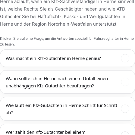
Herne abläuft, wann ein Kfz-Sachverständiger in Herne sinnvoll
ist, welche Rechte Sie als Geschädigter haben und wie ATD-
Gutachter Sie bei Haftpflicht-, Kasko- und Wertgutachten in
Herne und der Region Nordrhein-Westfalen unterstützt.
Klicken Sie auf eine Frage, um die Antworten speziell für Fahrzeughalter in Herne
zu lesen.
Was macht ein Kfz-Gutachter in Herne genau?
Ein Kfz-Gutachter in Herne dokumentiert Unfallschäden,
Wann sollte ich in Herne nach einem Unfall einen
bewertet den technischen und wirtschaftlichen Zustand Ihres
unabhängigen Kfz-Gutachter beauftragen?
Fahrzeugs und ermittelt Reparaturkosten,
Wiederbeschaffungswert, Restwert und mögliche
Einen unabhängigen Kfz-Gutachter sollten Sie in Herne immer
Wertminderung. Das Kfz-Gutachten Herne wird von
Wie läuft ein Kfz-Gutachten in Herne Schritt für Schritt
dann beauftragen, wenn mehr als ein offensichtlicher
Versicherungen, Werkstätten, Rechtsanwälten und Gerichten
ab?
Bagatellschaden vorliegt oder die tatsächliche Schadenshöhe
anerkannt und bildet die Grundlage für eine faire
unklar ist. Das gilt sowohl für Unfälle im Innenstadtbereich von
Schadenregulierung. ATD-Gutachter arbeitet unabhängig, ist
Zunächst vereinbaren wir einen Termin zur Begutachtung Ihres
Herne als auch auf Zufahrtsstraßen, Umgehungen und
nicht an eine Versicherung gebunden und vertritt ausschließlich
Wer zahlt den Kfz-Gutachter bei einem