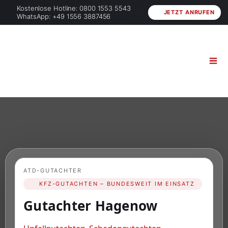
Kostenlose Hotline: 0800 1553 5543
JETZT ANRUFEN
WhatsApp: +49 1556 3887456
ATD-GUTACHTER
KFZ-GUTACHTEN – BUNDESWEIT IM EINSATZ
Gutachter Hagenow