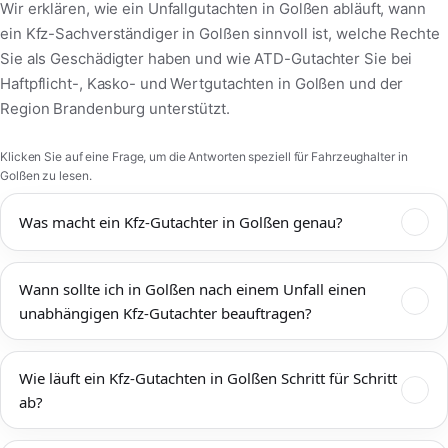
Wir erklären, wie ein Unfallgutachten in Golßen abläuft, wann
ein Kfz-Sachverständiger in Golßen sinnvoll ist, welche Rechte
Sie als Geschädigter haben und wie ATD-Gutachter Sie bei
Haftpflicht-, Kasko- und Wertgutachten in Golßen und der
Region Brandenburg unterstützt.
Klicken Sie auf eine Frage, um die Antworten speziell für Fahrzeughalter in
Golßen zu lesen.
Was macht ein Kfz-Gutachter in Golßen genau?
Ein Kfz-Gutachter in Golßen dokumentiert Unfallschäden,
Wann sollte ich in Golßen nach einem Unfall einen
bewertet den technischen und wirtschaftlichen Zustand Ihres
unabhängigen Kfz-Gutachter beauftragen?
Fahrzeugs und ermittelt Reparaturkosten,
Wiederbeschaffungswert, Restwert und mögliche
Einen unabhängigen Kfz-Gutachter sollten Sie in Golßen immer
Wertminderung. Das Kfz-Gutachten Golßen wird von
Wie läuft ein Kfz-Gutachten in Golßen Schritt für Schritt
dann beauftragen, wenn mehr als ein offensichtlicher
Versicherungen, Werkstätten, Rechtsanwälten und Gerichten
ab?
Bagatellschaden vorliegt oder die tatsächliche Schadenshöhe
anerkannt und bildet die Grundlage für eine faire
unklar ist. Das gilt sowohl für Unfälle im Innenstadtbereich von
Schadenregulierung. ATD-Gutachter arbeitet unabhängig, ist