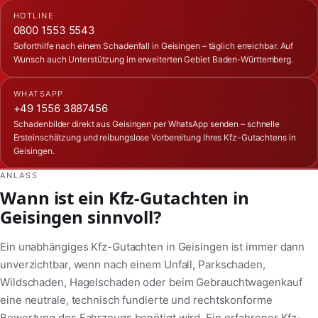
HOTLINE
0800 1553 5543
Soforthilfe nach einem Schadenfall in Geisingen – täglich erreichbar. Auf
Wunsch auch Unterstützung im erweiterten Gebiet Baden-Württemberg.
WHATSAPP
+49 1556 3887456
Schadenbilder direkt aus Geisingen per WhatsApp senden – schnelle
Ersteinschätzung und reibungslose Vorbereitung Ihres Kfz-Gutachtens in
Geisingen.
ANLASS
Wann ist ein Kfz-Gutachten in
Geisingen sinnvoll?
Ein unabhängiges Kfz-Gutachten in Geisingen ist immer dann
unverzichtbar, wenn nach einem Unfall, Parkschaden,
Wildschaden, Hagelschaden oder beim Gebrauchtwagenkauf
eine neutrale, technisch fundierte und rechtskonforme
Bewertung des Fahrzeugs benötigt wird. Ein erfahrener Kfz-