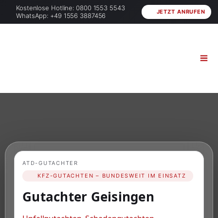
Kostenlose Hotline: 0800 1553 5543
JETZT ANRUFEN
WhatsApp: +49 1556 3887456
ATD-GUTACHTER
KFZ-GUTACHTEN – BUNDESWEIT IM EINSATZ
Gutachter Geisingen