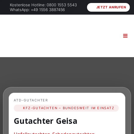
Kostenlose Hotline: 0800 1553 5543
JETZT ANRUFEN
WhatsApp: +49 1556 3887456
ATD-GUTACHTER
KFZ-GUTACHTEN – BUNDESWEIT IM EINSATZ
Gutachter Geisa