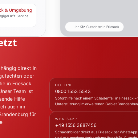
ack & Umgebung
giger Kfz-Service
Ihr Kfz-Gutachter in Friesack
etzt
hängig direkt in
tgutachten oder
ie in Friesack
HOTLINE
 Unser Team ist
0800 1553 5543
ssende Hilfe
Soforthilfe nach einem Schadenfall in Friesack –
Unterstützung im erweiterten Gebiet Brandenbur
ich auch im
Brandenburg für
WHATSAPP
ie
+49 1556 3887456
Schadenbilder direkt aus Friesack per WhatsApp
und reibungslose Vorbereitung Ihres Kfz-Gutachte