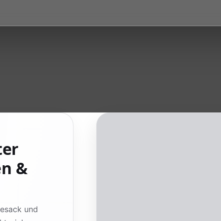
ter
en &
iesack und