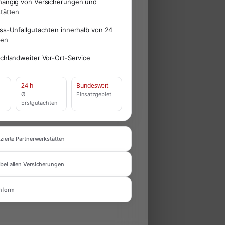
ängig von Versicherungen und
tätten
ss-Unfallgutachten innerhalb von 24
den
chlandweiter Vor-Ort-Service
24 h
Bundesweit
Ø
Einsatzgebiet
Erstgutachten
zierte Partnerwerkstätten
bei allen Versicherungen
nform