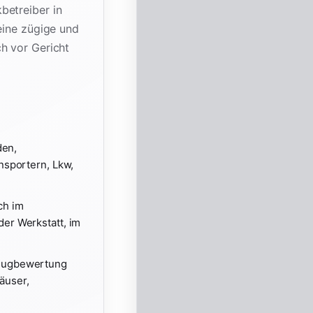
betreiber in
eine zügige und
h vor Gericht
den,
nsportern, Lkw,
ch im
der Werkstatt, im
zeugbewertung
äuser,