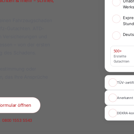
chten & mehr – schnell,
Unabh
Werks
Expre
meinen Fahrzeugschaden
Stun
 Kfz-Gutachten. ATD-
Deuts
on Versicherungen und
ressen – von der ersten
500+
ng des Schadens.
Erstellte
Gutachten
bestimmung oder
n, das Ihre Ansprüche
TÜV-zertifi
Anerkannt 
formular öffnen
DEKRA-ko
:
0800 1553 5543