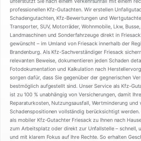
unterstützt Sie nach einem Verkehrsunfall mit einem rec
professionellen Kfz-Gutachten. Wir erstellen Unfallguta
Schadengutachten, Kfz-Bewertungen und Wertgutachte
Transporter, SUV, Motorräder, Wohnmobile, Lkw, Busse
Landmaschinen und Sonderfahrzeuge direkt in Friesac
gewünscht – im Umland von Friesack innerhalb der Reg
Brandenburg. Als Kfz-Sachverständiger Friesack sichern
relevanten Beweise, dokumentieren jeden Schaden detail
Fotodokumentation und Kalkulation nach Herstellervor
sorgen dafür, dass Sie gegenüber der gegnerischen Ver
bestmöglich aufgestellt sind. Unser Service als Kfz-Gut
ist zu 100 % unabhängig von Versicherungen, damit Ihr
Reparaturkosten, Nutzungsausfall, Wertminderung und 
Schadenspositionen vollständig berücksichtigt werden
als mobiler Kfz-Gutachter Friesack zu Ihnen nach Hause
zum Arbeitsplatz oder direkt zur Unfallstelle – schnell, 
und mit klarem Fokus auf Ihre Rechte. So erhalten Gesc