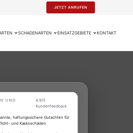
JETZT ANRUFEN
ARTEN
SCHADENARTEN
EINSATZGEBIETE
KONTAKT
EN UND
4,9/5
Kundenfeedback
annte, haftungssichere Gutachten für
flicht- und Kaskoschäden