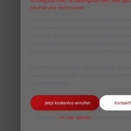
Unfallgutachten, Schadengutachten, Wertguta
neutral und rechtssicher.
Nach einem Verkehrsunfall oder einem allge
erstellen wir für Sie präzise, haftungssichere
Gutachter arbeitet vollständig unabhängig v
Werkstätten und vertritt konsequent Ihre Inte
Einschätzung bis zur vollständigen Regulieru
Ob Unfall, Parkschaden, Hagelschaden, Wert
Leasingrückgabe: Wir sorgen für ein Gutachte
maximal absichert.
Jetzt kostenlos anrufen
Kontakt
WhatsApp:
+49 1556 3887456
Kostenlose Hotline