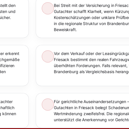
tellt den
Bei Streit mit der Versicherung in Friesa
sten und
Gutachter schafft Klarheit, wenn Kürzu
icher.
Kostenschätzungen oder unklare Prüfberi
in die regionale Struktur von Brandenbur
Beweiskraft.
er erkennt
Vor dem Verkauf oder der Leasingrückga
sachgemäße
Friesack bestimmt den realen Fahrzeugw
fizieren
überhöhten Forderungen. Falls relevant,
den
Brandenburg als Vergleichsbasis heran
tachter
Für gerichtliche Auseinandersetzungen –
haftlich
Gutachten in Friesack belegt Schaden
rg können
Wertminderung zweifelsfrei. Die regiona
unterstützt die Anerkennung vor Gerich