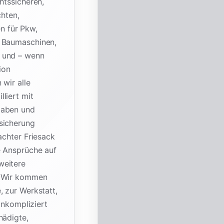
htssicheren,
chten,
n für Pkw,
, Baumaschinen,
k und – wenn
ion
 wir alle
liert mit
gaben und
sicherung
achter Friesack
e Ansprüche auf
weitere
. Wir kommen
, zur Werkstatt,
unkompliziert
hädigte,