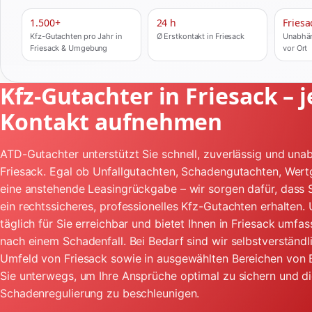
1.500+
24 h
Fries
Kfz-Gutachten pro Jahr in
Ø Erstkontakt in Friesack
Unabhän
Friesack & Umgebung
vor Ort
Kfz-Gutachter in Friesack – j
Kontakt aufnehmen
ATD-Gutachter unterstützt Sie schnell, zuverlässig und unab
Friesack. Egal ob Unfallgutachten, Schadengutachten, Wer
eine anstehende Leasingrückgabe – wir sorgen dafür, dass S
ein rechtssicheres, professionelles Kfz-Gutachten erhalten.
täglich für Sie erreichbar und bietet Ihnen in Friesack umfa
nach einem Schadenfall. Bei Bedarf sind wir selbstverständl
Umfeld von Friesack sowie in ausgewählten Bereichen von 
Sie unterwegs, um Ihre Ansprüche optimal zu sichern und d
Schadenregulierung zu beschleunigen.