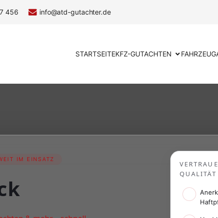
7 456
info@atd-gutachter.de
STARTSEITE
KFZ-GUTACHTEN
FAHRZEUG
EIT IM EINSATZ
VERTRAU
QUALITÄT
ck
Anerk
Haftp