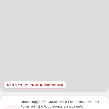
Niedersachsen, ohne den lokalen Fahrzeugmarkt in
Eschershausen aus dem Blick zu verlieren.
Mobiler Vor-Ort Service in Eschershausen
Unabhängige Kfz-Gutachten in Eschershausen – mit
Fokus auf faire Regulierung, transparente