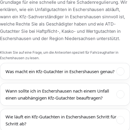
Grundlage für eine schnelle und faire Schadenregulierung. Wir
erklären, wie ein Unfallgutachten in Eschershausen abläuft,
wann ein Kfz-Sachverständiger in Eschershausen sinnvoll ist,
welche Rechte Sie als Geschädigter haben und wie ATD-
Gutachter Sie bei Haftpflicht-, Kasko- und Wertgutachten in
Eschershausen und der Region Niedersachsen unterstützt.
Klicken Sie auf eine Frage, um die Antworten speziell für Fahrzeughalter in
Eschershausen zu lesen.
Was macht ein Kfz-Gutachter in Eschershausen genau?
Ein Kfz-Gutachter in Eschershausen dokumentiert
Wann sollte ich in Eschershausen nach einem Unfall
Unfallschäden, bewertet den technischen und wirtschaftlichen
einen unabhängigen Kfz-Gutachter beauftragen?
Zustand Ihres Fahrzeugs und ermittelt Reparaturkosten,
Wiederbeschaffungswert, Restwert und mögliche
Einen unabhängigen Kfz-Gutachter sollten Sie in
Wertminderung. Das Kfz-Gutachten Eschershausen wird von
Wie läuft ein Kfz-Gutachten in Eschershausen Schritt für
Eschershausen immer dann beauftragen, wenn mehr als ein
Versicherungen, Werkstätten, Rechtsanwälten und Gerichten
Schritt ab?
offensichtlicher Bagatellschaden vorliegt oder die tatsächliche
anerkannt und bildet die Grundlage für eine faire