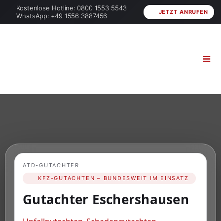
Kostenlose Hotline: 0800 1553 5543
JETZT ANRUFEN
WhatsApp: +49 1556 3887456
ATD-GUTACHTER
KFZ-GUTACHTEN – BUNDESWEIT IM EINSATZ
Gutachter Eschershausen